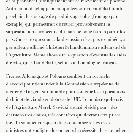
de se prononcer publiquement sur ce relèvement de plafond.
Autre point d’achoppement, qui fera sûrement débat lundi
prochain, le stockage de produits agricoles (fromage par
exemple) qui permettrait de retirer provisoirement la
surproduction européenne du marché pour faire repartir les
prix. Sur cette question, « la discussion n’est pas terminée », a
par ailleurs affirmé Christian Schmidt, ministre allemand de
l’Agriculture. Même chose sur la question d’éventuelles aides
directes, qui « fait débat », selon son homologue français.
France, Allemagne et Pologne semblent en revanche
d’accord pour demander à la Commission européenne de
mettre de l’argent sur la table pour soutenir les exportations
de lait et de viande en dehors de l’UE. Le ministre polonais
de l’Agriculture Marek Sawicki a ainsi plaidé pour « des
décisions très claires, très concrètes qui devront être prises
lors du sommet européen du 7 septembre ». Les trois
ministres ont souligné de concert « la nécessité de se pencher