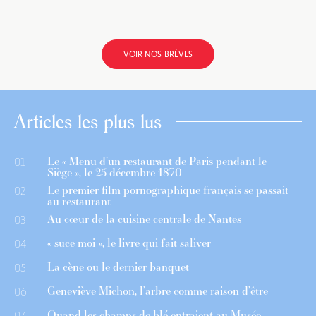
VOIR NOS BRÈVES
Articles les plus lus
Le « Menu d’un restaurant de Paris pendant le
01
Siège », le 25 décembre 1870
Le premier film pornographique français se passait
02
au restaurant
Au cœur de la cuisine centrale de Nantes
03
« suce moi », le livre qui fait saliver
04
La cène ou le dernier banquet
05
Geneviève Michon, l’arbre comme raison d’être
06
Quand les champs de blé entraient au Musée
07