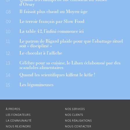
d’Orsay
Il faisait plus chaud au Moyen-âge
08
Le terroir français par Slow Food
09
La table 42, l’infini commence ici
10
Le patron de Bigard plaide pour que l’abattage rituel
11
soit « discipliné »
Le chocolat à l’affiche
12
Célèbre pour sa cuisine, le Liban éclaboussé par des
13
scandales alimentaires
Quand les scientifiques kiffent le kéfir !
14
Les légumineuses
15
À PROPOS
NOS SERVICES
LES FONDATEURS
NOS CLIENTS
LA COMMUNAUTÉ
NOS RÉALISATIONS
NOUS REJOINDRE
NOUS CONTACTER