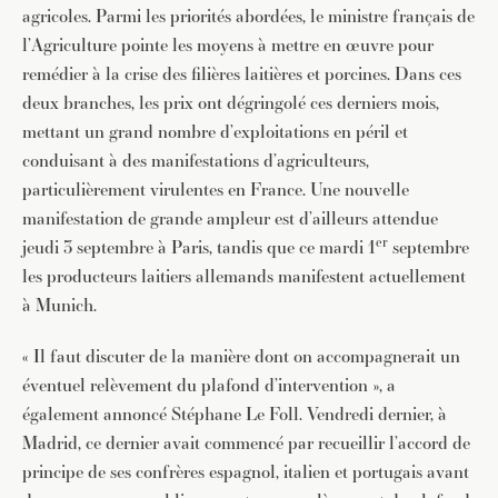
agricoles. Parmi les priorités abordées, le ministre français de
l’Agriculture pointe les moyens à mettre en œuvre pour
remédier à la crise des filières laitières et porcines. Dans ces
deux branches, les prix ont dégringolé ces derniers mois,
mettant un grand nombre d’exploitations en péril et
conduisant à des manifestations d’agriculteurs,
particulièrement virulentes en France. Une nouvelle
manifestation de grande ampleur est d’ailleurs attendue
er
jeudi 3 septembre à Paris, tandis que ce mardi 1
septembre
les producteurs laitiers allemands manifestent actuellement
à Munich.
« Il faut discuter de la manière dont on accompagnerait un
éventuel relèvement du plafond d’intervention », a
également annoncé Stéphane Le Foll. Vendredi dernier, à
Madrid, ce dernier avait commencé par recueillir l’accord de
principe de ses confrères espagnol, italien et portugais avant