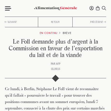
SUIVANT
RETOUR
PRÉCÉDENT
EN CONTINU
BRÈVE
Le Foll demande plus d’argent à la
Commission en faveur de l’exportation
du lait et de la viande
PAR
AFP
01.09.15
Ce lundi, à Berlin, Stéphane Le Foll vient de reconnaître
qu’il fallait « poursuivre le travail » pour trouver des
positions communes avant un sommet européen, lundi 7
septembre, consacré à la chute des prix sur certains marchés