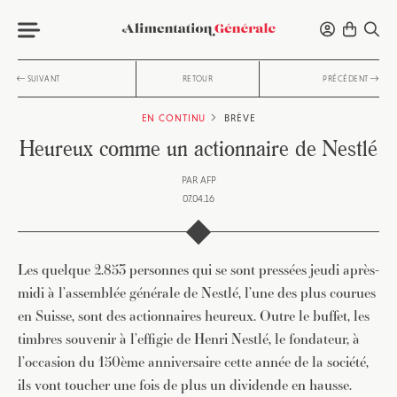
SUIVANT
RETOUR
PRÉCÉDENT
EN CONTINU
BRÈVE
Heureux comme un actionnaire de Nestlé
PAR
AFP
07.04.16
Les quelque 2.853 personnes qui se sont pressées jeudi après-
midi à l’assemblée générale de Nestlé, l’une des plus courues
en Suisse, sont des actionnaires heureux. Outre le buffet, les
timbres souvenir à l’effigie de Henri Nestlé, le fondateur, à
l’occasion du 150ème anniversaire cette année de la société,
ils vont toucher une fois de plus un dividende en hausse.