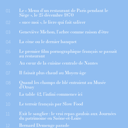
Le « Menu d’un restaurant de Paris pendant le
01
Siège », le 25 décembre 1870
« suce moi », le livre qui fait saliver
02
Geneviève Michon, l’arbre comme raison d’être
03
La cène ou le dernier banquet
04
Le premier film pornographique français se passait
05
au restaurant
Au cœur de la cuisine centrale de Nantes
06
Il faisait plus chaud au Moyen-âge
07
Quand les champs de blé entraient au Musée
08
d’Orsay
La table 42, l’infini commence ici
09
Le terroir français par Slow Food
10
Exit le sanglier : le vrai repas gaulois aux Journées
11
du patrimoine en Saône-et-Loire
Bernard Demenge parade
12