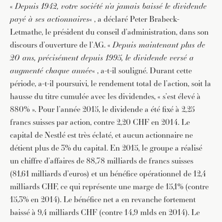
«
Depuis 1942, votre société n’a jamais baissé le dividende
payé à ses actionnaires
« , a déclaré Peter Brabeck-
Letmathe, le président du conseil d’administration, dans son
discours d’ouverture de l’AG. «
Depuis maintenant plus de
20 ans, précisément depuis 1995, le dividende versé a
augmenté chaque année
« , a-t-il souligné. Durant cette
période, a-t-il poursuivi, le rendement total de l’action, soit la
hausse du titre cumulée avec les dividendes, « s’est élevé à
880% ». Pour l’année 2015, le dividende a été fixé à 2,25
francs suisses par action, contre 2,20 CHF en 2014. Le
capital de Nestlé est très éclaté, et aucun actionnaire ne
détient plus de 3% du capital. En 2015, le groupe a réalisé
un chiffre d’affaires de 88,78 milliards de francs suisses
(81,61 milliards d’euros) et un bénéfice opérationnel de 12,4
milliards CHF, ce qui représente une marge de 15,1% (contre
15,3% en 2014). Le bénéfice net a en revanche fortement
baissé à 9,4 milliards CHF (contre 14,9 mlds en 2014). Le