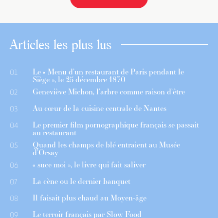
Articles les plus lus
Le « Menu d’un restaurant de Paris pendant le
01
Siège », le 25 décembre 1870
Geneviève Michon, l’arbre comme raison d’être
02
Au cœur de la cuisine centrale de Nantes
03
Le premier film pornographique français se passait
04
au restaurant
Quand les champs de blé entraient au Musée
05
d’Orsay
« suce moi », le livre qui fait saliver
06
La cène ou le dernier banquet
07
Il faisait plus chaud au Moyen-âge
08
Le terroir français par Slow Food
09