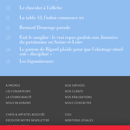
Le chocolat à l’affiche
10
La table 42, l’infini commence ici
11
Bernard Demenge parade
12
Exit le sanglier : le vrai repas gaulois aux Journées
13
du patrimoine en Saône-et-Loire
Le patron de Bigard plaide pour que l’abattage rituel
14
soit « discipliné »
Les légumineuses
15
À PROPOS
NOS SERVICES
LES FONDATEURS
NOS CLIENTS
LA COMMUNAUTÉ
NOS RÉALISATIONS
NOUS REJOINDRE
NOUS CONTACTER
CHEFS & ARTISTES ASSOCIÉS
CGU
RECEVOIR NOTRE NEWSLETTER
MENTIONS LÉGALES
NOUS SOUTENIR