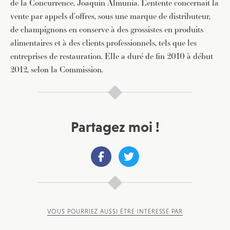
de la Concurrence, Joaquin Almunia. L’entente concernait la
vente par appels d’offres, sous une marque de distributeur,
de champignons en conserve à des grossistes en produits
alimentaires et à des clients professionnels, tels que les
entreprises de restauration. Elle a duré de fin 2010 à début
2012, selon la Commission.
Partagez moi !
JE M'INSCRIS À LA NEWSLETTER
Pour recevoir toutes les deux semaines notre lettre
d’info avec une sélection d’articles …
VOUS POURRIEZ AUSSI ÊTRE INTÉRESSÉ PAR