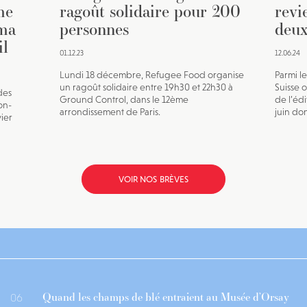
me
ragoût solidaire pour 200
revi
éma
personnes
deux
il
01.12.23
12.06.24
Lundi 18 décembre, Refugee Food organise
Parmi le
un ragoût solidaire entre 19h30 et 22h30 à
Suisse o
des
Ground Control, dans le 12ème
de l’édi
on-
arrondissement de Paris.
juin don
vier
VOIR NOS BRÈVES
Quand les champs de blé entraient au Musée d’Orsay
06