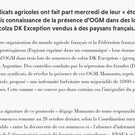
dicats agricoles ont fait part mercredi de leur « 
ris connaissance de la présence d’OGM dans des l
olza DK Exception vendus à des paysans français
 organisation du monde agricole français et la Fédération frança
e protéagineux (Fop)ont exprimé dans un communiqué « leur étonne
e d’OGM dans trois lots de semences de colza DK Exception » (grou
n Argentine. Des contrôles conduits par la répression des fraudes
deux syndicats, de révéler la présence de ces OGM. Monsanto, repris 
rale, proposé « une indemnité forfaitaire non négociable de 2.000 e
sés. Cette somme « ne couvre pas dans certains cas l’intégralité du 
la signature de ce protocole « dégage Monsanto de toute responsabil
semences remonte au 28 octobre dernier, selon la Coordination rurale
rable » entre la découverte de ces semences et « l’absence d’inform
e de l’alimentation) aurait dû fournir aux agriculteurs ». FNSEA e