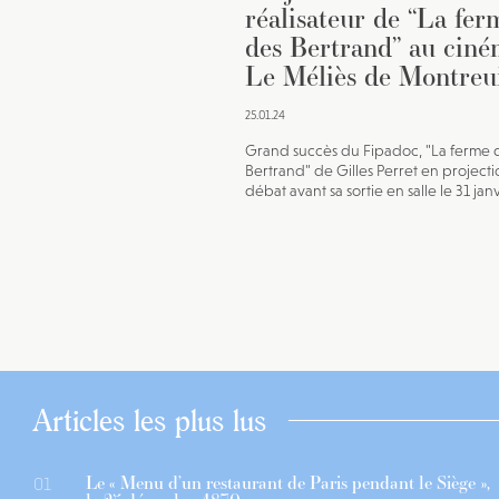
réalisateur de “La fer
des Bertrand” au cin
Le Méliès de Montreu
25.01.24
Grand succès du Fipadoc, "La ferme 
Bertrand" de Gilles Perret en projecti
débat avant sa sortie en salle le 31 jan
Articles les plus lus
Le « Menu d’un restaurant de Paris pendant le Siège »,
01