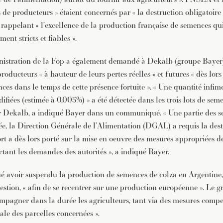
 de producteurs » étaient concernés par « la destruction obligatoire
, rappelant « l’excellence de la production française de semences qui 
ent stricts et fiables ».
istration de la Fop a également demandé à Dekalb (groupe Bayer) 
producteurs « à hauteur de leurs pertes réelles » et futures « dès lors
ces dans le temps de cette présence fortuite ». « Une quantité infi
iées (estimée à 0,005%) » a été détectée dans les trois lots de sem
r Dekalb, a indiqué Bayer dans un communiqué. « Une partie des s
ée, la Direction Générale de l’Alimentation (DGAL) a requis la dest
ort a dès lors porté sur la mise en oeuvre des mesures appropriées d
ctant les demandes des autorités », a indiqué Bayer.
é avoir suspendu la production de semences de colza en Argentine,
estion, « afin de se recentrer sur une production européenne ». Le 
ompagner dans la durée les agriculteurs, tant via des mesures comp
ale des parcelles concernées ».