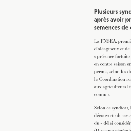
Plusieurs syn
après avoir p
semences de c
La FNSEA, première
d’oléagineux et d
« présence fortuit
en contre-saison e
permis, selon les 
la Coordination ru
aux agriculteurs lé
connu ».
Selon ce syndicat, 
découverte de ces 
du « délai considé
(Direction général