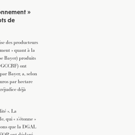
étonnement »
ots de
.
ise des producteurs
ment » quant à la
pe Bayer) produits
 (DGCCRF) ont
par Bayer, a, selon
uros par hectare
préjudice déjà
ité ». La
, qui « s’étonne »
ations que la DGAL
t FOP ont déclaré