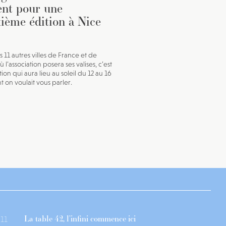
ent pour une
ième édition à Nice
s 11 autres villes de France et de
ù l’association posera ses valises, c’est
tion qui aura lieu au soleil du 12 au 16
t on voulait vous parler.
La table 42, l’infini commence ici
11