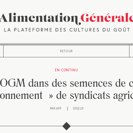
RETOUR
EN CONTINU
OGM dans des semences de c
onnement » de syndicats agri
PAR
AFP
07.02.19