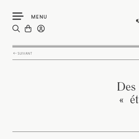
MENU
SUIVANT
Des 
« ét