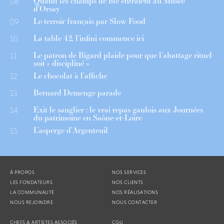
Quand les champs de blé entraient au Musée
08
d’Orsay
Le terroir français par Slow Food
09
La table 42, l’infini commence ici
10
Le patron de Bigard plaide pour que l’abattage rituel
11
soit « discipliné »
Le chocolat à l’affiche
12
Bernard Demenge parade
13
Exit le sanglier : le vrai repas gaulois aux Journées
14
du patrimoine en Saône-et-Loire
L’asperge d’Argenteuil
15
À PROPOS
NOS SERVICES
LES FONDATEURS
NOS CLIENTS
LA COMMUNAUTÉ
NOS RÉALISATIONS
NOUS REJOINDRE
NOUS CONTACTER
CHEFS & ARTISTES ASSOCIÉS
CGU