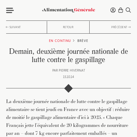
SUIVANT
RETOUR
PRÉCÉDENT
EN CONTINU
BRÈVE
Demain, deuxième journée nationale de
lutte contre le gaspillage
PAR
PIERRE HIVERNAT
15.10.14
La deuxième journée nationale de lutte contre le gaspillage
alimentaire se tient jeudi en France avec un objectif : réduire
de moitié le gaspillage alimentaire d’ici à 2025. « Chaque
Français jette l’équivalent de 20 kilogrammes de nourriture
par an – dont 7 kg encore parfaitement emballés – un