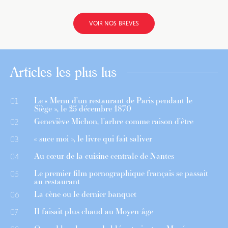
VOIR NOS BRÈVES
Articles les plus lus
Le « Menu d’un restaurant de Paris pendant le
01
Siège », le 25 décembre 1870
Geneviève Michon, l’arbre comme raison d’être
02
« suce moi », le livre qui fait saliver
03
Au cœur de la cuisine centrale de Nantes
04
Le premier film pornographique français se passait
05
au restaurant
La cène ou le dernier banquet
06
Il faisait plus chaud au Moyen-âge
07