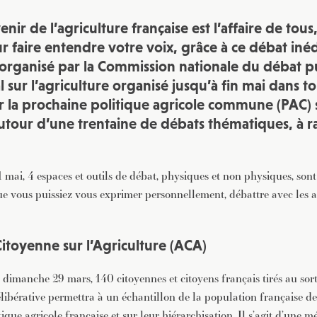
JE M'INSCRIS À LA NEWSLETTER
enir de l’agriculture française est l’affaire de tou
Pour recevoir toutes les deux semaines notre lettre d’info a
sélection d’articles …
r faire entendre votre voix, grâce à ce débat inédi
rganisé par la Commission nationale du débat pu
 sur l’agriculture organisé jusqu’à fin mai dans t
 la prochaine politique agricole commune (PAC) 
our d’une trentaine de débats thématiques, à r
 mai, 4 espaces et outils de débat, physiques et non physiques, sont
ue vous puissiez vous exprimer personnellement, débattre avec les a
itoyenne sur l’Agriculture (ACA)
dimanche 29 mars, 140 citoyennes et citoyens français tirés au sort
libérative permettra à un échantillon de la population française de 
itique agricole française et sur leur hiérarchisation. Il s’agit d’une 