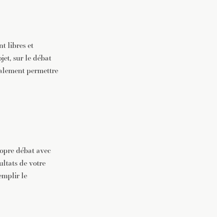
t libres et
jet, sur le débat
également permettre
ropre débat avec
ultats de votre
emplir le