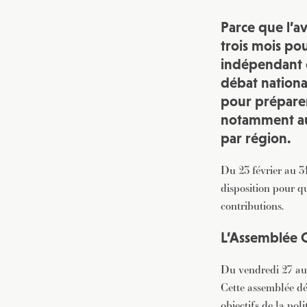
Parce que l’av
trois mois pou
indépendant o
débat national
pour préparer
notamment aut
par région.
Du 23 février au 31
disposition pour q
contributions.
L’Assemblée C
Du vendredi 27 au 
Cette assemblée dé
objectifs de la pol