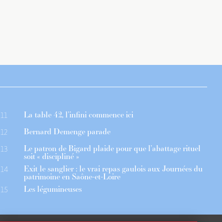
La table 42, l’infini commence ici
11
Bernard Demenge parade
12
Le patron de Bigard plaide pour que l’abattage rituel
13
soit « discipliné »
Exit le sanglier : le vrai repas gaulois aux Journées du
14
patrimoine en Saône-et-Loire
Les légumineuses
15