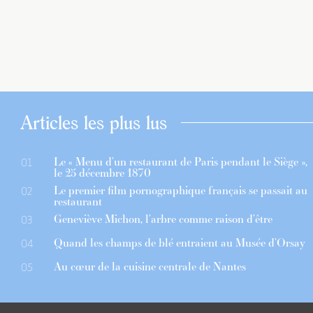
Articles les plus lus
Le « Menu d’un restaurant de Paris pendant le Siège »,
01
le 25 décembre 1870
Le premier film pornographique français se passait au
02
restaurant
Geneviève Michon, l’arbre comme raison d’être
03
Quand les champs de blé entraient au Musée d’Orsay
04
Au cœur de la cuisine centrale de Nantes
05