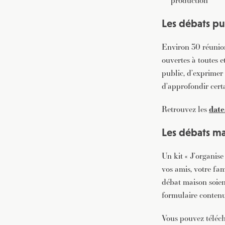
production
Les débats pu
Environ 30 réunions
ouvertes à toutes e
public, d’exprimer 
d’approfondir cert
Retrouvez les
date
Les débats m
Un kit « J’organis
vos amis, votre fam
débat maison soien
formulaire contenu 
Vous pouvez téléch