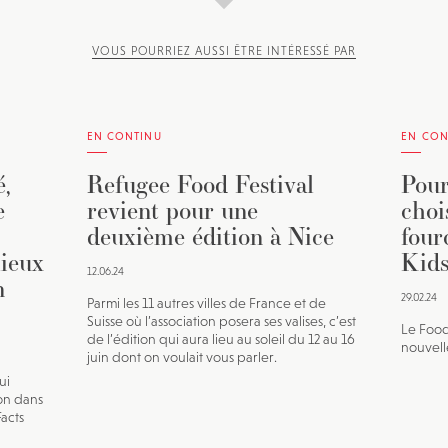
VOUS POURRIEZ AUSSI ÊTRE INTÉRESSÉ PAR
EN CONTINU
EN CON
,
Refugee Food Festival
Pour
e
revient pour une
choi
deuxième édition à Nice
four
lieux
Kids
12.06.24
n
29.02.24
Parmi les 11 autres villes de France et de
Suisse où l’association posera ses valises, c’est
Le Food
de l’édition qui aura lieu au soleil du 12 au 16
nouvell
juin dont on voulait vous parler.
ui
on dans
Facts