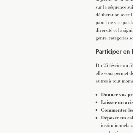
sur la séquence sui
délibération avec l
panel ne vise pas à
diversité et la sign
genre, catégories s
Participer en 
Du 23 février au 31
elle vous permet de
autres à tout mome
Donner vos pri
Laisser un avi
Commenter les
Déposer un cah
institutionnels 