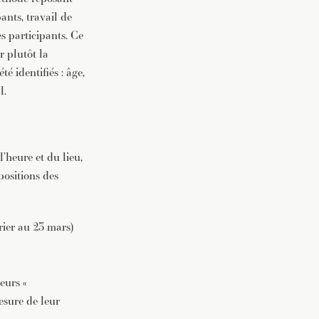
ants, travail de
es participants. Ce
r plutôt la
té identifiés : âge,
l.
’heure et du lieu,
positions des
vrier au 23 mars)
eurs «
mesure de leur