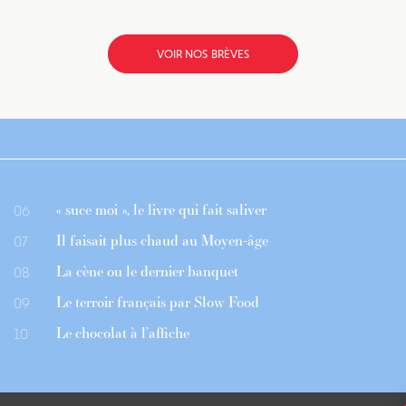
VOIR NOS BRÈVES
« suce moi », le livre qui fait saliver
06
Il faisait plus chaud au Moyen-âge
07
La cène ou le dernier banquet
08
Le terroir français par Slow Food
09
Le chocolat à l’affiche
10