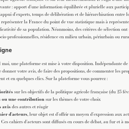
vante : apport d’une information équilibrée et plurielle aux particip
’appui d’experts, temps de délibération et de hiérarchisation entre l
 représenter la France du point de vue statistique mais à représente
ificativité de sa population. Néanmoins, des critères de sélection ont é
ocio-professionnelles, résidence en milieu urbain, périurbain ou rura
ligne
 mai, une plateforme est mise à votre disposition. Indépendante de l
 donner votre avis, de faire des propositions, de commenter les pro
nt et en quelques clics.
Sur la plateforme vous pourrez :
orités
sur les objectifs de la politique agricole française (du 23 fé
s ou une contribution
sur les thèmes de votre choix
 avis
des autres et réagir
ier d’acteurs
,
leur objet est d’offrir un moyen d’expression aux act
». Ces cahiers d’acteurs sont diffusés en cours de débat, au fur et à 