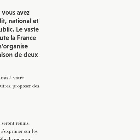
s, vous avez
vec une
t, national et
blic. Le vaste
oute la France
s’organise
aison de deux
 mis à votre
utres, proposer des
 seront réunis.
s’exprimer sur les
méthode reposant