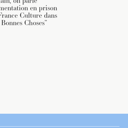
in, on parle
imentation en prison
France Culture dans
 Bonnes Choses”