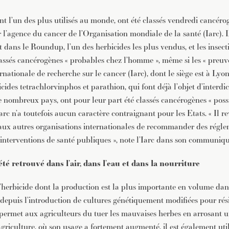
JE M'INSCRIS À LA NEWSLETTER
nt l’un des plus utilisés au monde, ont été classés vendredi cancéro
Pour recevoir toutes les deux semaines notre lettre d’info a
sélection d’articles …
r l’agence du cancer de l’Organisation mondiale de la santé (Iarc). 
dans le Roundup, l’un des herbicides les plus vendus, et les insect
assés cancérogènes « probables chez l’homme », même si les « preuves
rnationale de recherche sur le cancer (Iarc), dont le siège est à Lyon
icides tetrachlorvinphos et parathion, qui font déjà l’objet d’interdi
e nombreux pays, ont pour leur part été classés cancérogènes « possi
’Iarc n’a toutefois aucun caractère contraignant pour les Etats. « Il r
ux autres organisations internationales de recommander des régle
s interventions de santé publiques », note l’Iarc dans son communiqu
té retrouvé dans l’air, dans l’eau et dans la nourriture
l’herbicide dont la production est la plus importante en volume da
 depuis l’introduction de cultures génétiquement modifiées pour rés
 permet aux agriculteurs du tuer les mauvaises herbes en arrosant
’agriculture, où son usage a fortement augmenté, il est également util