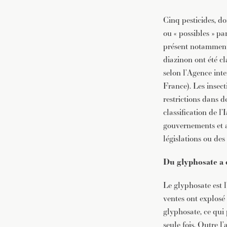
Cinq pesticides, do
ou « possibles » pa
présent notamment 
diazinon ont été cl
selon l’Agence inte
France). Les insect
restrictions dans d
classification de l
gouvernements et a
législations ou de
Du glyphosate a é
Le glyphosate est 
ventes ont explosé
glyphosate, ce qui
seule fois. Outre l