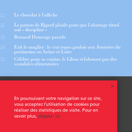
Le chocolat à l’affiche
11
Le patron de Bigard plaide pour que l’abattage rituel
12
soit « discipliné »
Bernard Demenge parade
13
Exit le sanglier : le vrai repas gaulois aux Journées du
14
patrimoine en Saône-et-Loire
Célèbre pour sa cuisine, le Liban éclaboussé par des
15
scandales alimentaires
 ASSOCIÉS
CGU
En poursuivant votre navigation sur ce site,
 NEWSLETTER
MENTIONS LÉGALES
vous acceptez l’utilisation de cookies pour
réaliser des statistiques de visite. Pour en
savoir plus,
cliquez- ici