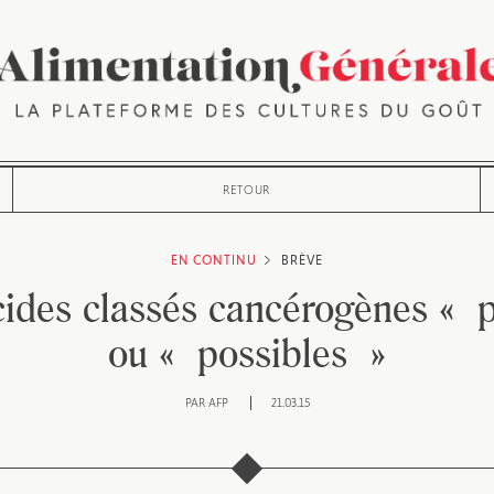
RETOUR
EN CONTINU
BRÈVE
cides classés cancérogènes « 
ou « possibles »
PAR
AFP
21.03.15