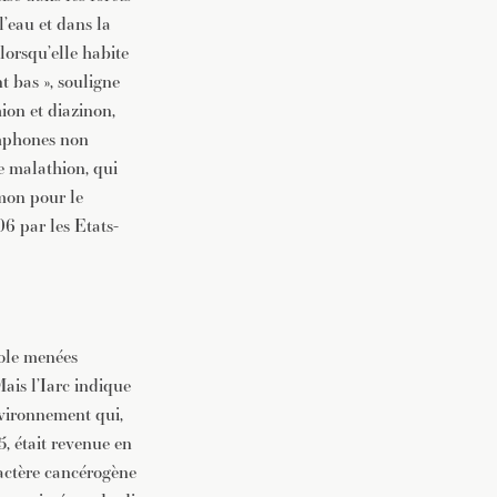
l’eau et dans la
lorsqu’elle habite
t bas », souligne
ion et diazinon,
lymphones non
le malathion, qui
umon pour le
06 par les Etats-
cole menées
ais l’Iarc indique
nvironnement qui,
, était revenue en
ractère cancérogène