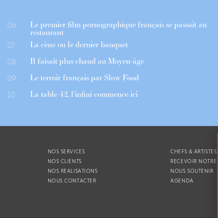
Le premier film pornographique français se passait au
06
restaurant
La cène ou le dernier banquet
07
Il faisait plus chaud au Moyen-âge
08
Le terroir français par Slow Food
09
La table 42, l’infini commence ici
10
NOS SERVICES
CHEFS & ARTISTES
NOS CLIENTS
RECEVOIR NOTRE
NOS RÉALISATIONS
NOUS SOUTENIR
NOUS CONTACTER
AGENDA