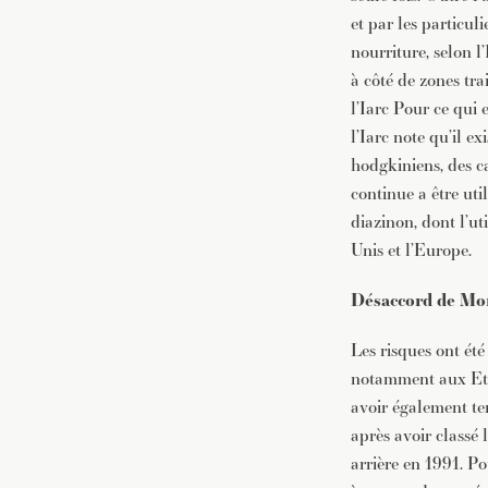
et par les particul
nourriture, selon 
à côté de zones tra
l’Iarc Pour ce qui 
l’Iarc note qu’il e
hodgkiniens, des ca
continue a être uti
diazinon, dont l’ut
Unis et l’Europe.
Désaccord de Mo
Les risques ont ét
notamment aux Etat
avoir également te
après avoir classé
arrière en 1991. Po