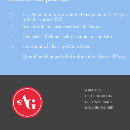
Le « Menu d’un restaurant de Paris pendant le Siège »,
01
le 25 décembre 1870
Au cœur de la cuisine centrale de Nantes
02
Geneviève Michon, l’arbre comme raison d’être
03
« suce moi », le livre qui fait saliver
04
Quand les champs de blé entraient au Musée d’Orsay
05
À PROPOS
LES FONDATEURS
LA COMMUNAUTÉ
NOUS REJOINDRE