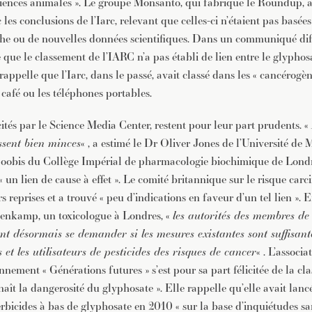
riences animales ». Le groupe Monsanto, qui fabrique le Roundup, 
les conclusions de l’Iarc, relevant que celles-ci n’étaient pas basé
he ou de nouvelles données scientifiques. Dans un communiqué diff
que le classement de l’IARC n’a pas établi de lien entre le glyphosa
rappelle que l’Iarc, dans le passé, avait classé dans les « cancérogè
café ou les téléphones portables.
cités par le Science Media Center, restent pour leur part prudents. «
sent bien minces
« , a estimé le Dr Oliver Jones de l’Université de
Boobis du Collège Impérial de pharmacologie biochimique de Londr
r « un lien de cause à effet ». Le comité britannique sur le risque car
rs reprises et a trouvé « peu d’indications en faveur d’un tel lien ».
tenkamp, un toxicologue à Londres, «
les autorités des membres de
t désormais se demander si les mesures existantes sont suffisant
et les utilisateurs de pesticides des risques de cancer
« . L’associ
nnement « Générations futures » s’est pour sa part félicitée de la cla
aît la dangerosité du glyphosate ». Elle rappelle qu’elle avait lan
rbicides à bas de glyphosate en 2010 « sur la base d’inquiétudes san