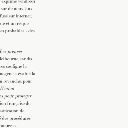
a exprimé vendredi
es sur de nouveaux
usé sur internet,
te et un risque
nes probables » des
Les preuves
 Melbourne, tandis
es souligne la
cinogène a évalué la
 En revanche, pour
 l’Union
es pour protéger
ation française de
ssification de
cé des procédures
itaires »