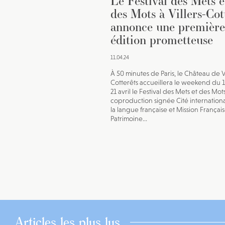
Le Festival des Mets e
des Mots à Villers-Cot
annonce une première
édition prometteuse
11.04.24
À 50 minutes de Paris, le Château de Vi
Cotterêts accueillera le weekend du 19
21 avril le Festival des Mets et des Mot
coproduction signée Cité internation
la langue française et Mission Françai
Patrimoine...
Articles les plus lus