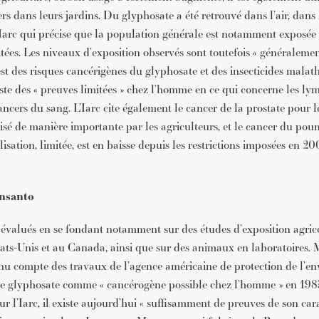
iers dans leurs jardins. Du glyphosate a été retrouvé dans l’air, dans 
l’Iarc qui précise que la population générale est notamment exposée 
itées. Les niveaux d’exposition observés sont toutefois « généralemen
est des risques cancérigènes du glyphosate et des insecticides malath
xiste des « preuves limitées » chez l’homme en ce qui concerne les 
ncers du sang. L’Iarc cite également le cancer de la prostate pour 
lisé de manière importante par les agriculteurs, et le cancer du po
ilisation, limitée, est en baisse depuis les restrictions imposées en 20
nsanto
é évalués en se fondant notamment sur des études d’exposition agri
s-Unis et au Canada, ainsi que sur des animaux en laboratoires. M
nu compte des travaux de l’agence américaine de protection de l’e
 le glyphosate comme « cancérogène possible chez l’homme » en 1985
ur l’Iarc, il existe aujourd’hui « suffisamment de preuves de son ca