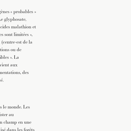
gènes « probables »
vec une
Le glyphosate,
icides malathion et
 sont limitées »,
 (centre-est de la
ctions ou de
bles ». La
evient aux
mentations, des
é.
ns le monde. Les
ister au
 un champ en une
isé dans les forêts