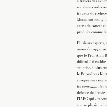
à travers des expé
son désaccord avec 
travaux de recherc
Monsanto souligne 
accru de cancer et 
produits comme le 
Plusieurs experts, 
avancées apparais
que le Prof Alan 
difficulté d’établi
situation à plusieu
le Pr Andreas Kor
européennes doiven
les consommateurs 
défense de l’enviro
l’IARC qui « reconn
contre plusieurs he