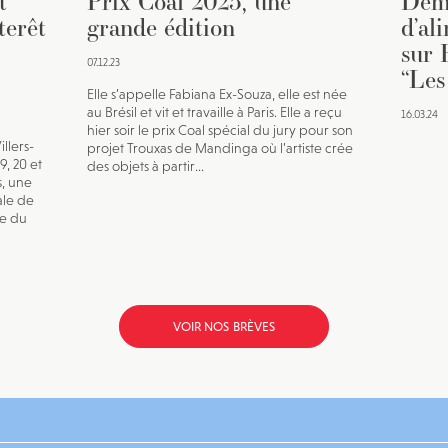
t
Prix Coal 2023, une
Dema
terêt
grande édition
d’al
sur 
07.12.23
“Les
Elle s’appelle Fabiana Ex-Souza, elle est née
au Brésil et vit et travaille à Paris. Elle a reçu
16.03.24
hier soir le prix Coal spécial du jury pour son
llers-
projet Trouxas de Mandinga où l’artiste crée
, 20 et
des objets à partir...
s, une
ale de
se du
VOIR NOS BRÈVES