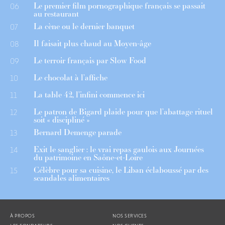
Le premier film pornographique français se passait
06
au restaurant
La cène ou le dernier banquet
07
Il faisait plus chaud au Moyen-âge
08
Le terroir français par Slow Food
09
Le chocolat à l’affiche
10
La table 42, l’infini commence ici
11
Le patron de Bigard plaide pour que l’abattage rituel
12
soit « discipliné »
Bernard Demenge parade
13
Exit le sanglier : le vrai repas gaulois aux Journées
14
du patrimoine en Saône-et-Loire
Célèbre pour sa cuisine, le Liban éclaboussé par des
15
scandales alimentaires
À PROPOS
NOS SERVICES