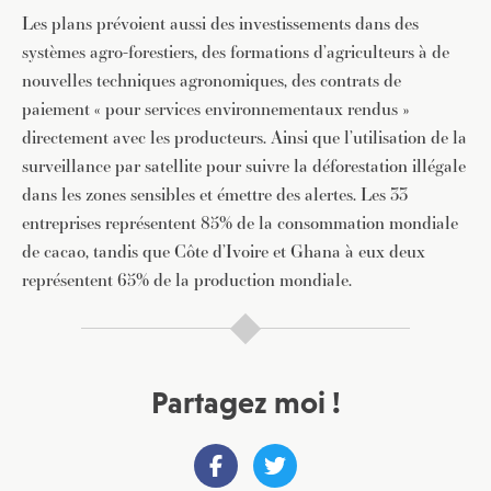
Les plans prévoient aussi des investissements dans des
systèmes agro-forestiers, des formations d’agriculteurs à de
nouvelles techniques agronomiques, des contrats de
paiement « pour services environnementaux rendus »
directement avec les producteurs. Ainsi que l’utilisation de la
surveillance par satellite pour suivre la déforestation illégale
dans les zones sensibles et émettre des alertes. Les 33
entreprises représentent 85% de la consommation mondiale
de cacao, tandis que Côte d’Ivoire et Ghana à eux deux
représentent 65% de la production mondiale.
JE M'INSCRIS À LA NEWSLETTER
Partagez moi !
Pour recevoir toutes les deux semaines notre lettre
d’info avec une sélection d’articles …