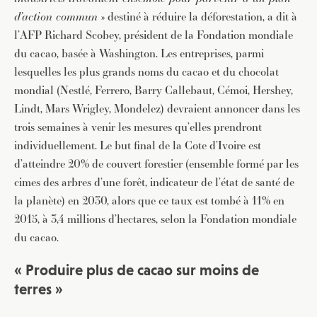
d’action commun
» destiné à réduire la déforestation, a dit à
l’AFP Richard Scobey, président de la Fondation mondiale
du cacao, basée à Washington. Les entreprises, parmi
lesquelles les plus grands noms du cacao et du chocolat
mondial (Nestlé, Ferrero, Barry Callebaut, Cémoi, Hershey,
Lindt, Mars Wrigley, Mondelez) devraient annoncer dans les
trois semaines à venir les mesures qu’elles prendront
individuellement. Le but final de la Cote d’Ivoire est
d’atteindre 20% de couvert forestier (ensemble formé par les
cimes des arbres d’une forêt, indicateur de l’état de santé de
la planète) en 2030, alors que ce taux est tombé à 11% en
2015, à 3,4 millions d’hectares, selon la Fondation mondiale
du cacao.
« Produire plus de cacao sur moins de
terres »