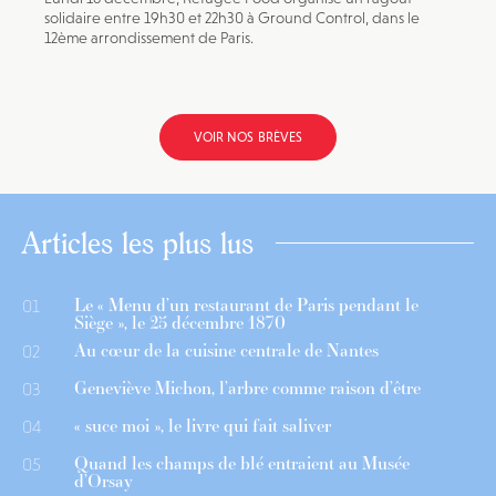
solidaire entre 19h30 et 22h30 à Ground Control, dans le
12ème arrondissement de Paris.
VOIR NOS BRÈVES
Articles les plus lus
Le « Menu d’un restaurant de Paris pendant le
01
Siège », le 25 décembre 1870
Au cœur de la cuisine centrale de Nantes
02
Geneviève Michon, l’arbre comme raison d’être
03
« suce moi », le livre qui fait saliver
04
Quand les champs de blé entraient au Musée
05
d’Orsay