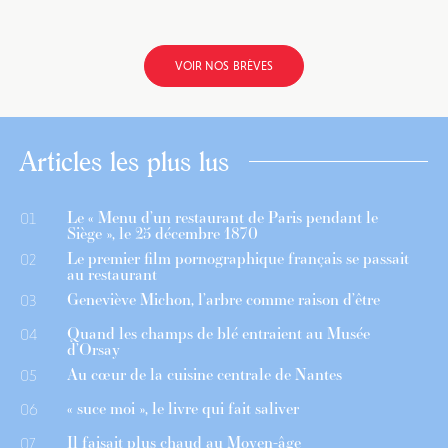
VOIR NOS BRÈVES
Articles les plus lus
Le « Menu d’un restaurant de Paris pendant le
01
Siège », le 25 décembre 1870
Le premier film pornographique français se passait
02
au restaurant
Geneviève Michon, l’arbre comme raison d’être
03
Quand les champs de blé entraient au Musée
04
d’Orsay
Au cœur de la cuisine centrale de Nantes
05
« suce moi », le livre qui fait saliver
06
Il faisait plus chaud au Moyen-âge
07