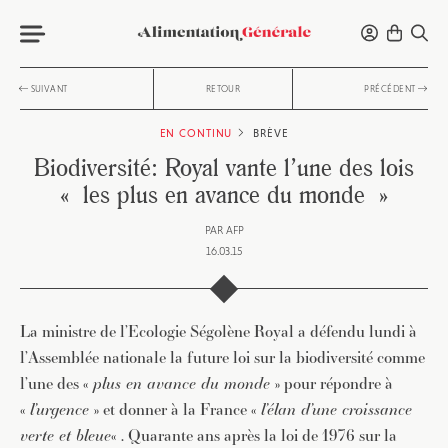
SUIVANT
RETOUR
PRÉCÉDENT
EN CONTINU
BRÈVE
Biodiversité: Royal vante l’une des lois
« les plus en avance du monde »
PAR
AFP
16.03.15
La ministre de l’Ecologie Ségolène Royal a défendu lundi à
l’Assemblée nationale la future loi sur la biodiversité comme
l’une des «
plus en avance du monde
» pour répondre à
«
l’urgence
» et donner à la France «
l’élan d’une croissance
verte et bleue
« . Quarante ans après la loi de 1976 sur la