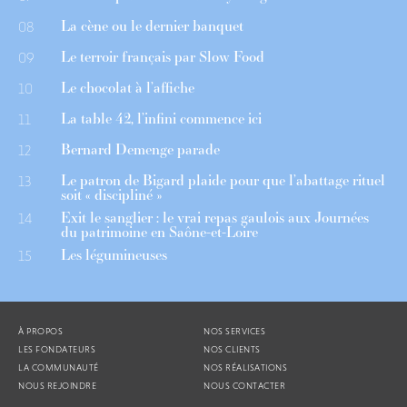
La cène ou le dernier banquet
08
Le terroir français par Slow Food
09
Le chocolat à l’affiche
10
La table 42, l’infini commence ici
11
Bernard Demenge parade
12
Le patron de Bigard plaide pour que l’abattage rituel
13
soit « discipliné »
Exit le sanglier : le vrai repas gaulois aux Journées
14
du patrimoine en Saône-et-Loire
Les légumineuses
15
À PROPOS
NOS SERVICES
LES FONDATEURS
NOS CLIENTS
LA COMMUNAUTÉ
NOS RÉALISATIONS
NOUS REJOINDRE
NOUS CONTACTER