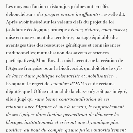
Les moyens d’action existant jusqu’alors ont en effet
débouché sur «
des progrès encore insuffisants
« , a-t-elle dit.
Après avoir insisté sur les valeurs clefs du projet de loi
(solidarité écologique; principe «
éviter, réduire, compenser
« ;
mise en mouvement des territoires; partage équitable des
avantages tirés des ressources génétiques et connaissances
traditionnelles; mutualisation des savoirs et sciences
participatives), Mme Royal a mis l’accent sur la création de
l’Agence française pour la biodiversité, qui doit être le «
fer
de lance d’une politique volontariste et mobilisatrice
« .
Evoquant le regret de «
nombre d’ONG
» et de certains
députés que l’Office national de la chasse n’y soit pas intégré,
elle a jugé qu' »
une bonne contractualisation de ses
relations avec l’Agence et, sur le terrain, le rapprochement
de ses équipes dans l’action permettront de dépasser les
blocages institutionnels et créeront une dynamique plus
positive, au bout du compte, qu’une fusion autoritairement