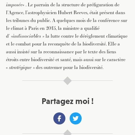
imposée
« . Le parrain de la structure de préfiguration de
l’Agence, l’astrophysicien Hubert Reeves, était présent dans
les tribunes du public. A quelques mois de la conférence sur
le climat à Paris en 2015, la ministre a qualifié
d' »
indissociables »
la lutte contre le dérèglement climatique
et le combat pour la reconquête de la biodiversité. Elle a
aussi insisté sur la reconnaissance par le texte des liens
étroits entre biodiversité et santé, mais aussi sur le caractère
«
stratégique
» des outremer pour la biodiversité.
Partagez moi !