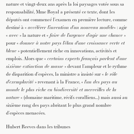
nature et vingt-deux ans après la loi paysages votée sous sa
responsabilité, Mme Royal a présenté ce texte, dont les
députés ont commencé l’examen en première lecture, comme
destiné à «
accélérer l’invention d’un nouveau modèle
« : agir
«
avec
» la nature et «
faire de l’urgence d’agir une chance
»
pour «
donner à notre pays l’élan d’une croissance verte et
bleue
» potentiellement riche en innovations, activités et
emplois. Alors que «
certains experts français parlent d’une
sixième extinction de masse
» devant l’ampleur et le rythme
de disparition d’espèces, la ministre a insisté sur «
le rôle
d’exemplarité
» revenant à la France, «
l’un des pays au
monde le plus riche en biodiversité et merveilles de la
nature
« (domaine maritime, récifs coralliens…) mais aussi au
sixième rang des pays abritant le plus grand nombre
d’espèces menacées.
Hubert Reeves dans les tribunes