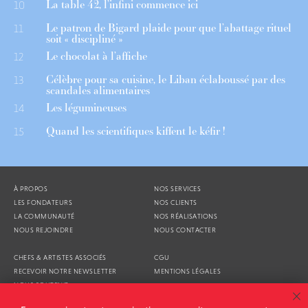
La table 42, l’infini commence ici
10
Le patron de Bigard plaide pour que l’abattage rituel
11
soit « discipliné »
Le chocolat à l’affiche
12
Célèbre pour sa cuisine, le Liban éclaboussé par des
13
scandales alimentaires
Les légumineuses
14
Quand les scientifiques kiffent le kéfir !
15
À PROPOS
NOS SERVICES
LES FONDATEURS
NOS CLIENTS
LA COMMUNAUTÉ
NOS RÉALISATIONS
NOUS REJOINDRE
NOUS CONTACTER
CHEFS & ARTISTES ASSOCIÉS
CGU
RECEVOIR NOTRE NEWSLETTER
MENTIONS LÉGALES
NOUS SOUTENIR
AGENDA