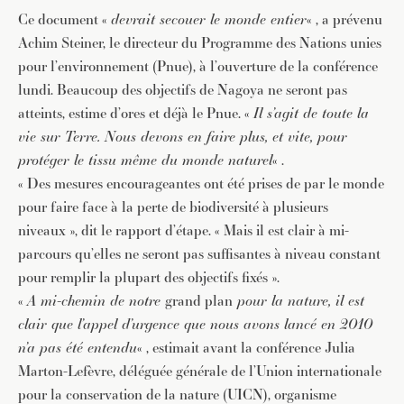
Ce document «
devrait secouer le monde entier
« , a prévenu
Achim Steiner, le directeur du Programme des Nations unies
pour l’environnement (Pnue), à l’ouverture de la conférence
lundi. Beaucoup des objectifs de Nagoya ne seront pas
atteints, estime d’ores et déjà le Pnue. «
Il s’agit de toute la
vie sur Terre. Nous devons en faire plus, et vite, pour
protéger le tissu même du monde naturel
« .
« Des mesures encourageantes ont été prises de par le monde
pour faire face à la perte de biodiversité à plusieurs
niveaux », dit le rapport d’étape. « Mais il est clair à mi-
parcours qu’elles ne seront pas suffisantes à niveau constant
pour remplir la plupart des objectifs fixés ».
«
A mi-chemin de notre
grand plan
pour la nature, il est
clair que l’appel d’urgence que nous avons lancé en 2010
n’a pas été entendu
« , estimait avant la conférence Julia
Marton-Lefèvre, déléguée générale de l’Union internationale
pour la conservation de la nature (UICN), organisme