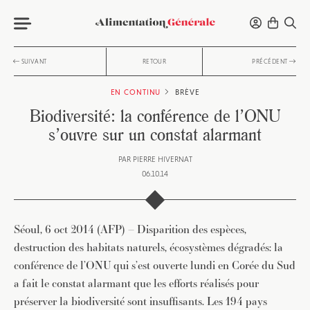
SUIVANT
RETOUR
PRÉCÉDENT
EN CONTINU
BRÈVE
Biodiversité: la conférence de l’ONU
s’ouvre sur un constat alarmant
PAR
PIERRE HIVERNAT
06.10.14
Séoul, 6 oct 2014 (AFP) – Disparition des espèces,
destruction des habitats naturels, écosystèmes dégradés: la
conférence de l’ONU qui s’est ouverte lundi en Corée du Sud
a fait le constat alarmant que les efforts réalisés pour
préserver la biodiversité sont insuffisants. Les 194 pays