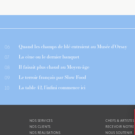
Quand les champs de blé entraient au Musée d’Orsay
06
La cène ou le dernier banquet
07
Il faisait plus chaud au Moyen-âge
08
Le terroir français par Slow Food
09
La table 42, l’infini commence ici
10
NOS SERVICES
CHEFS & ARTISTES
NOS CLIENTS
RECEVOIR NOTRE
NOS RÉALISATIONS
NOUS SOUTENIR