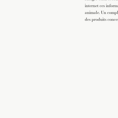
internet ces infor
animale. Un complé
des produits concer