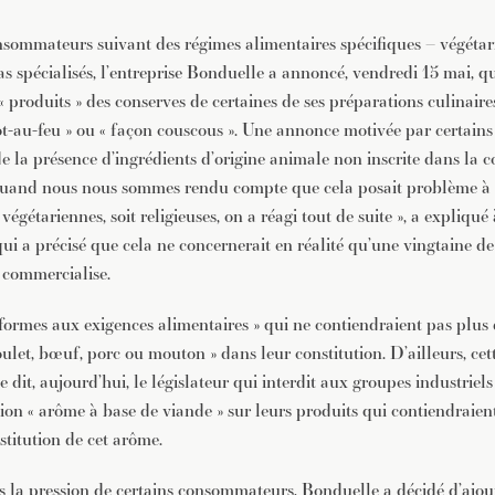
nsommateurs suivant des régimes alimentaires spécifiques – végétar
s spécialisés, l’entreprise Bonduelle a annoncé, vendredi 15 mai, qu’
 « produits » des conserves de certaines de ses préparations culinair
t-au-feu » ou « façon couscous ». Une annonce motivée par certai
de la présence d’ingrédients d’origine animale non inscrite dans la 
 Quand nous nous sommes rendu compte que cela posait problème à
égétariennes, soit religieuses, on a réagi tout de suite », a expliqué
i a précisé que cela ne concernerait en réalité qu’une vingtaine de
 commercialise.
formes aux exigences alimentaires » qui ne contiendraient pas plus
ulet, bœuf, porc ou mouton » dans leur constitution. D’ailleurs, cet
e dit, aujourd’hui, le législateur qui interdit aux groupes industriel
tion « arôme à base de viande » sur leurs produits qui contiendraie
stitution de cet arôme.
s la pression de certains consommateurs, Bonduelle a décidé d’ajout