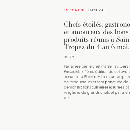
EN CONTINU
FESTIVAL
Chefs étoilés, gastron
et amoureux des bons
produits réunis à Sain
Tropez du 4 au 6 mai.
03.05.24
Parrainée par le chef marseillais Géra
Passedat, la 4ème édition de cet évé
accueillera Place des Lices un large 
de producteurs et sera ponctuée de
démonstrations culinaires assurées pa
vingtaine de grands chefs et pâtissier
de...