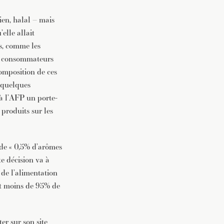
ien, halal – mais
elle allait
es, comme les
ns consommateurs
composition de ces
 quelques
 à l’AFP un porte-
 produits sur les
 de « 0,5% d’arômes
te décision va à
s de l’alimentation
nt moins de 95% de
er sur son site