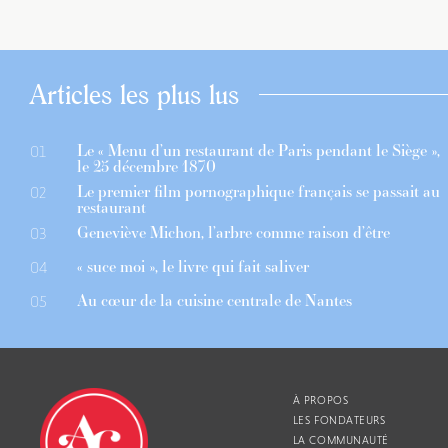
Articles les plus lus
Le « Menu d’un restaurant de Paris pendant le Siège »,
01
le 25 décembre 1870
Le premier film pornographique français se passait au
02
restaurant
Geneviève Michon, l’arbre comme raison d’être
03
« suce moi », le livre qui fait saliver
04
Au cœur de la cuisine centrale de Nantes
05
À PROPOS
LES FONDATEURS
LA COMMUNAUTÉ