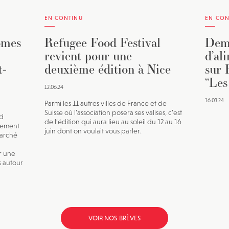
EN CONTINU
EN CON
omes
Refugee Food Festival
Dema
revient pour une
d’al
t-
deuxième édition à Nice
sur 
“Les
12.06.24
16.03.24
Parmi les 11 autres villes de France et de
Suisse où l’association posera ses valises, c’est
ld
de l’édition qui aura lieu au soleil du 12 au 16
nement
juin dont on voulait vous parler.
marché
r une
s autour
VOIR NOS BRÈVES