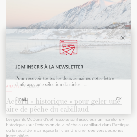
JE M'INSCRIS À LA NEWSLETTER
Pour recevoir toutes les deux semaines notre lettre
d’info avec une sélection d’articles …
ANALYSE
CLIMAT
Accord « historique » pour geler une
aire de pêche du cabillaud
Les géants McDonald’s et Tesco se sont associés à un moratoire «
historique » sur l’extension de la pêche au cabillaud dans l’Arctique,
où le recul de la banquise fait craindre une ruée vers des zones
inexploitées.