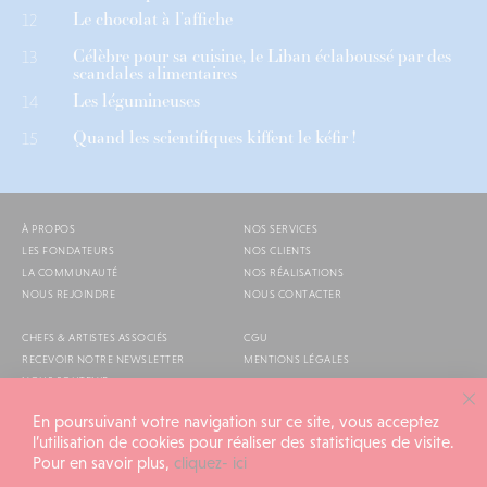
Le chocolat à l’affiche
12
Célèbre pour sa cuisine, le Liban éclaboussé par des
13
scandales alimentaires
Les légumineuses
14
Quand les scientifiques kiffent le kéfir !
15
À PROPOS
NOS SERVICES
LES FONDATEURS
NOS CLIENTS
LA COMMUNAUTÉ
NOS RÉALISATIONS
NOUS REJOINDRE
NOUS CONTACTER
CHEFS & ARTISTES ASSOCIÉS
CGU
RECEVOIR NOTRE NEWSLETTER
MENTIONS LÉGALES
NOUS SOUTENIR
AGENDA
En poursuivant votre navigation sur ce site, vous acceptez
l’utilisation de cookies pour réaliser des statistiques de visite.
Pour en savoir plus,
cliquez- ici
ALIMENTATION GÉNÉRALE © 2026
TOUS DROITS RÉSERVÉS