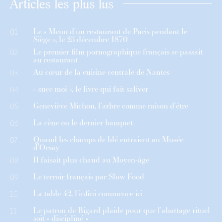
Articles les plus lus
Le « Menu d’un restaurant de Paris pendant le
01
Siège », le 25 décembre 1870
Le premier film pornographique français se passait
02
au restaurant
Au cœur de la cuisine centrale de Nantes
03
« suce moi », le livre qui fait saliver
04
Geneviève Michon, l’arbre comme raison d’être
05
La cène ou le dernier banquet
06
Quand les champs de blé entraient au Musée
07
d’Orsay
Il faisait plus chaud au Moyen-âge
08
Le terroir français par Slow Food
09
La table 42, l’infini commence ici
10
Le patron de Bigard plaide pour que l’abattage rituel
11
soit « discipliné »