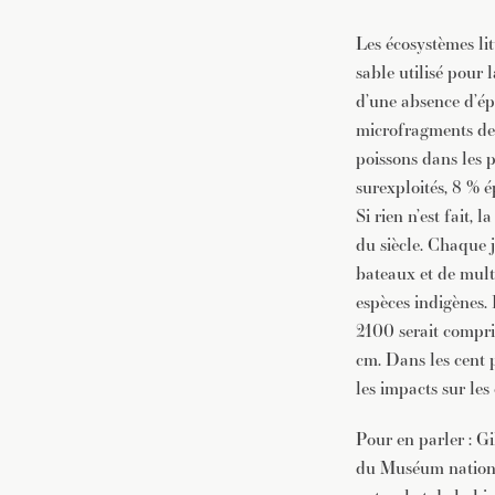
Les écosystèmes li
sable utilisé pour 
d’une absence d’ép
microfragments de 
poissons dans les 
surexploités, 8 % 
Si rien n’est fait
du siècle. Chaque 
bateaux et de multi
espèces indigènes. 
2100 serait compri
cm. Dans les cent p
les impacts sur les
Pour en parler : Gi
du Muséum national