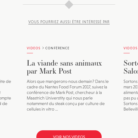
VOUS POURRIEZ AUSSI ÊTRE INTÉRESSÉ PAR
VIDEOS
CONFÉRENCE
VIDEOS
La viande sans animaux
Sort
par Mark Post
Salo
ête de
Alors que mangerons-nous demain? Dans le
Sortons 
cadre du Nantes Food Forum 2017, suivez la
mars 201
t
conférence de Mark Post, chercheur à la
alimenta
compte
Maastrich Universtity qui nous parle
pas pu 
d de
notamment du steak conçu par culture de
Sortons
cellules in vitro ...
Bellevill
VOIR NOS VIDEOS