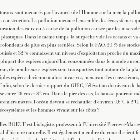
ttoraux sont menacés par l’avancée de l’Homme sur la mer, la polluti
la construction. La pollution menace l’ensemble des écosystèmes, qu
uration des eaux ou à cause de la pollution causée par les macrodéc
plastiques. Dans le même temps, la surpêche vide les océans et va 
profondeurs de plus en plus reculées. Selon la FAO, 20 % des stoc
épuisés et 52 % connaissent un niveau d’exploitation proche du ma
, la plupart des espèces aujourd’hui consommées dans le monde auron
jour, de nombreuses espèces sont transportées tout autour de la plan
ples espèces deviennent alors invasives, menacant les écosystèmes, 
Enfin, selon le dernier rapport du GIEC, l’élévation du niveau de l
se entre 26 cm et 82 cm. Dans le pire des cas, la hausse pourrait m
remiers mètres, l’océan devrait se réchauffer d’environ 0,6°C à 2°C.
 écosystèmes et les hommes vivant sur les côtes ?
lles BOEUF est biologiste, professeur à l’Université Pierre-et-Marie
 d’histoire naturelle. Il est également membre du conseil scientif