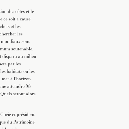
on des côtes et le
e ce soit à cause
hets et les
chercher les
ks mondiaux sont
ximum soutenable.
t disparu au milieu
ète par les
les habitats ou les
a mer à l’horizon
ême atteindre 98
 Quels seront alors
-Curie et président
ique du Patrimoine