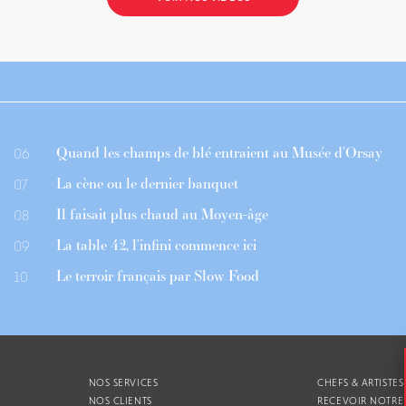
Quand les champs de blé entraient au Musée d’Orsay
06
La cène ou le dernier banquet
07
Il faisait plus chaud au Moyen-âge
08
La table 42, l’infini commence ici
09
Le terroir français par Slow Food
10
NOS SERVICES
CHEFS & ARTISTES
NOS CLIENTS
RECEVOIR NOTRE