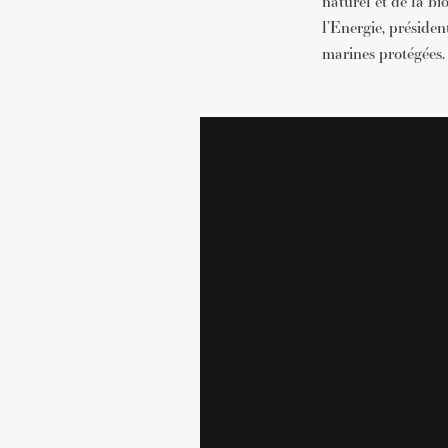
naturel et de la b
l’Energie, préside
marines protégées.