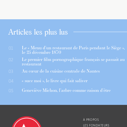
Articles les plus lus
Le « Menu d’un restaurant de Paris pendant le Siège »,
01
le 25 décembre 1870
Le premier film pornographique français se passait au
02
restaurant
Au cœur de la cuisine centrale de Nantes
03
« suce moi », le livre qui fait saliver
04
Geneviève Michon, l’arbre comme raison d’être
05
À PROPOS
LES FONDATEURS