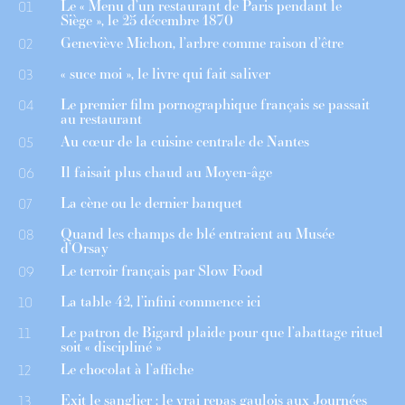
Le « Menu d’un restaurant de Paris pendant le
01
Siège », le 25 décembre 1870
Geneviève Michon, l’arbre comme raison d’être
02
« suce moi », le livre qui fait saliver
03
Le premier film pornographique français se passait
04
au restaurant
Au cœur de la cuisine centrale de Nantes
05
Il faisait plus chaud au Moyen-âge
06
La cène ou le dernier banquet
07
Quand les champs de blé entraient au Musée
08
d’Orsay
Le terroir français par Slow Food
09
La table 42, l’infini commence ici
10
Le patron de Bigard plaide pour que l’abattage rituel
11
soit « discipliné »
Le chocolat à l’affiche
12
Exit le sanglier : le vrai repas gaulois aux Journées
13