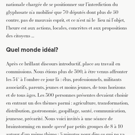
nationale chargée de se positionner sur l’interdiction du
glyphosate n’a mobilisé que 70 députés dont plus de 50
contre, pas de mauvais esprit, et ce n’est ni le lieu ni l’objet,
l’heure est aux actions, locales, concrètes et aux propositions
des citoyens …
Quel monde idéal?
Après ce brillant discours introductif, place au travail en
commissions. Nous étions plus de 300, à être venus affronter
les 34° à l’ombre ce jour là : élus, professionnels, militants
associatifs, parents, jeunes et moins jeunes, de tous horizons
et de tous âges. Les 300 personnes présentes devaient choisir
en entrant un des thèmes parmi : agriculture, transformation,
distribution, gastronomie, gaspillage, santé, communication,
jeunesse, précarité. Nous voici invités à une séance de
brainstorming en mode
speed
par petits groupes de 8 à 10
autour d’un même thème : 5 minutes pour dire ce qui ne va