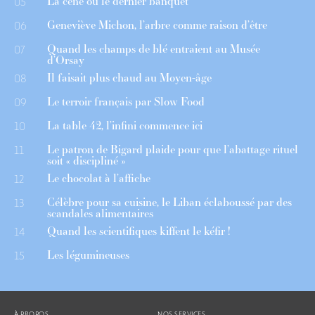
La cène ou le dernier banquet
05
Geneviève Michon, l’arbre comme raison d’être
06
Quand les champs de blé entraient au Musée
07
d’Orsay
Il faisait plus chaud au Moyen-âge
08
Le terroir français par Slow Food
09
La table 42, l’infini commence ici
10
Le patron de Bigard plaide pour que l’abattage rituel
11
soit « discipliné »
Le chocolat à l’affiche
12
Célèbre pour sa cuisine, le Liban éclaboussé par des
13
scandales alimentaires
Quand les scientifiques kiffent le kéfir !
14
Les légumineuses
15
À PROPOS
NOS SERVICES