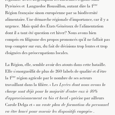
ère
Pyrénées et Languedoc Roussillon, autant dire la 1
Région française sinon européenne par sa biodiversité
alimentaire. Une démarche régionale d’importance, car il y a
urgence. Mais quid des États Généraux de l’alimentation
dont il a tant été question cet hiver? Nous avons bien
compris en filigrane des propos prononcés qu’il ne fallait pas
trop compter sur eux, du fait de décisions trop lentes et trop
éloignées des préoccupations locales.
La Région, elle, semble avoir des atouts dans cette bataille.
Elle s’enorgueillit de plus de 260 labels de qualité et d’être
ère
la 1
région agricole par le nombre de ses acteurs
travaillant dans la filière. « L
es Lycées dont nous avons la
charge sont déjà pour la majorité d’entre eux à 40%
d’approvisionnement en bio et local
» précise par ailleurs
Carole Delga et «
un vaste plan de formation du personnel
va être lancé pour asseoir les dispositifs engagés
« .