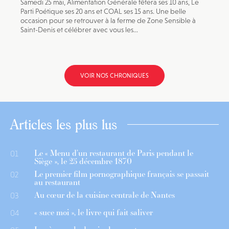
Samedi 25 mai, Alimentation Générale fêtera ses 10 ans, Le
Parti Poétique ses 20 ans et COAL ses 15 ans. Une belle
occasion pour se retrouver à la ferme de Zone Sensible à
Saint-Denis et célébrer avec vous les...
VOIR NOS CHRONIQUES
Articles les plus lus
Le « Menu d’un restaurant de Paris pendant le
01
Siège », le 25 décembre 1870
Le premier film pornographique français se passait
02
au restaurant
Au cœur de la cuisine centrale de Nantes
03
« suce moi », le livre qui fait saliver
04