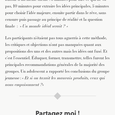
pas, 10 minutes pour extraire les idées principales, 5 minutes
pour choisir l’idée majeure, ensuite partir dans le rêve, sans
censure puis passage au principe de réalité et la question
finale : »
Un monde idéal serait ? »
JE M'INSCRIS À LA NEWSLETTER
Les participants n’étaient pas tous aguerris à cette méthode,
Pour recevoir toutes les deux semaines notre lettre
d’info avec une sélection d’articles …
les critiques et objections n’ont pas manquées quant aux
propositions des uns et des autres mais les idées ont fusé. Et
c’est l’essentiel. Éduquer, former, transmettre, telles furent les
principales recommandations générales de la majorité des
groupes. Un adolescent a rapporté les conclusions du groupe
jeunesse : «
Et si on taxait les mauvais produits, ceux qui
nous empoisonnent ?
«
Partagez moi !