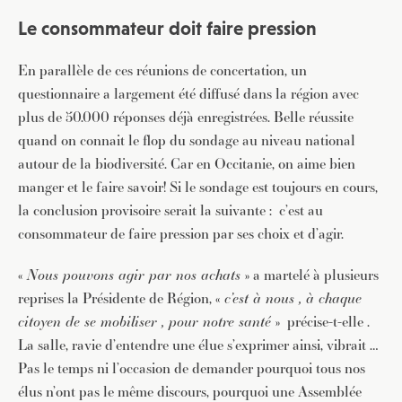
Le consommateur doit faire pression
En parallèle de ces réunions de concertation, un
questionnaire a largement été diffusé dans la région avec
plus de 50.000 réponses déjà enregistrées. Belle réussite
quand on connait le flop du sondage au niveau national
autour de la biodiversité. Car en Occitanie, on aime bien
manger et le faire savoir! Si le sondage est toujours en cours,
la conclusion provisoire serait la suivante : c’est au
consommateur de faire pression par ses choix et d’agir.
«
Nous pouvons agir par nos achats
» a martelé à plusieurs
reprises la Présidente de Région, «
c’est à nous , à chaque
citoyen de se mobiliser , pour notre santé
» précise-t-elle .
La salle, ravie d’entendre une élue s’exprimer ainsi, vibrait …
Pas le temps ni l’occasion de demander pourquoi tous nos
élus n’ont pas le même discours, pourquoi une Assemblée