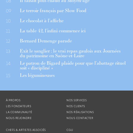
Il faisait plus chaud au Moyen-âge
08
Le terroir français par Slow Food
09
Le chocolat à l’affiche
10
La table 42, l’infini commence ici
11
Bernard Demenge parade
12
Exit le sanglier : le vrai repas gaulois aux Journées
13
du patrimoine en Saône-et-Loire
Le patron de Bigard plaide pour que l’abattage rituel
14
soit « discipliné »
Les légumineuses
15
À PROPOS
NOS SERVICES
LES FONDATEURS
NOS CLIENTS
LA COMMUNAUTÉ
NOS RÉALISATIONS
NOUS REJOINDRE
NOUS CONTACTER
CHEFS & ARTISTES ASSOCIÉS
CGU