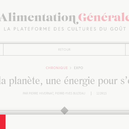
RETOUR
CHRONIQUE
EXPO
la planète, une énergie pour s’
PAR
PIERRE HIVERNAT
PIERRE-YVES BULTEAU
12.09.15
vé aucun sondage, mais gageons que nombre d’entre-vous ne savent