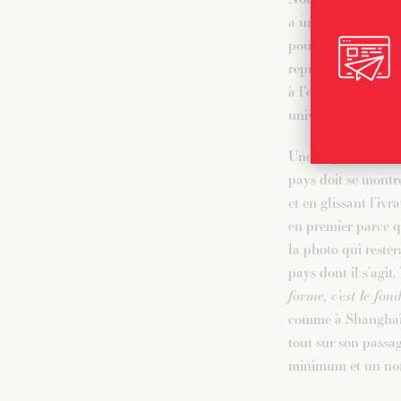
a une exposition un
pour la vie », on n
représentés à Milan
à l’exception nota
universelle qui s’e
Une Exposition un
pays doit se montre
et en glissant l’iv
en premier parce qu
la photo qui rester
pays dont il s’agit
forme, c’est le fo
comme à Shanghai,
tout sur son passag
minimum et un nomb