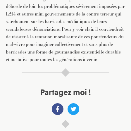
déborde de loin les problématiques sévèrement imposées par
L214
et autres mini gouvernements de la contre-terreur qui
JE M'INSCRIS À LA NEWSLETTER
s’arcboutent sur les barricades médiatiques de leurs
Pour recevoir toutes les deux semaines notre lettre
scandaleuses dénonciations. Pour y voir clair, il conviendrait
d’info avec une sélection d’articles …
de résister à la tentation moralisante de ces pourfendeurs du
mal-vivre pour imaginer collectivement et sans plus de
barricades une forme de gourmandise existentielle durable
et incitative pour toutes les générations à venir.
Partagez moi !