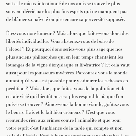
soit et le mieux intentionné de nos amis se trouve le plus
souvent décrié par les plus fins esprits qui ne manquent pas
de blâmer sa naïveté ou pire encore sa perversité supposée.
Êtes-vous non-fumeur ? Mais alors que faites-vous donc des
libertés individuelles. Vous abstenez-vous de boire de
l’alcool ? Et pourquoi donc seriez-vous plus sage que nos
plus anciens philosophes qui en leur temps chantaient les
louanges de la vigne dionysiaque et libératrice ? Et cela vaut
aussi pour les jouisseurs invétérés. Parcourez-vous le monde
autant qu’il vous est possible pour y admirer les richesses en
perdition ? Mais alors, que faites-vous de la pollution et de
cet air vicié qui bientôt ne sera plus respirable où que l’on
puisse se trouver ? Aimez-vous la bonne viande, goûtez-vous
le beurre frais et le lait bien crémeux ? C’est que vous
n’entendez rien aux crimes contre l’animalité et que pour
votre esprit c’est l’ambiance de la table qui compte et non
celle de l’étable. Bref, à bien y regarder et sans chercher à en