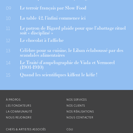
Le terroir français par Slow Food
09
La table 42, l’infini commence ici
10
Le patron de Bigard plaide pour que l’abattage rituel
11
soit « discipliné »
Le chocolat à l’affiche
12
Célèbre pour sa cuisine, le Liban éclaboussé par des
13
scandales alimentaires
Le Traité d’ampélographie de Viala et Vermorel
14
(1901-1910)
Quand les scientifiques kiffent le kéfir !
15
À PROPOS
NOS SERVICES
LES FONDATEURS
NOS CLIENTS
LA COMMUNAUTÉ
NOS RÉALISATIONS
NOUS REJOINDRE
NOUS CONTACTER
CHEFS & ARTISTES ASSOCIÉS
CGU