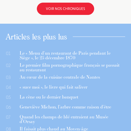
VOIR NOS CHRONIQUES
Articles les plus lus
Le « Menu d’un restaurant de Paris pendant le
01
Siège », le 25 décembre 1870
Le premier film pornographique français se passait
02
au restaurant
Au cœur de la cuisine centrale de Nantes
03
« suce moi », le livre qui fait saliver
04
La cène ou le dernier banquet
05
Geneviève Michon, l’arbre comme raison d’être
06
Quand les champs de blé entraient au Musée
07
d’Orsay
Il faisait plus chaud au Moyen-âge
08