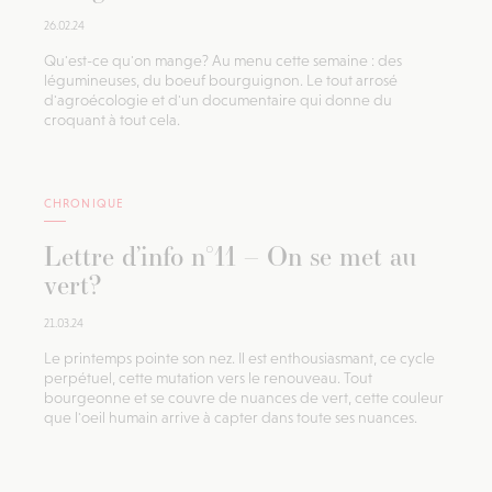
26.02.24
Qu'est-ce qu'on mange? Au menu cette semaine : des
légumineuses, du boeuf bourguignon. Le tout arrosé
d'agroécologie et d'un documentaire qui donne du
croquant à tout cela.
CHRONIQUE
Lettre d’info n°11 – On se met au
vert?
21.03.24
Le printemps pointe son nez. Il est enthousiasmant, ce cycle
perpétuel, cette mutation vers le renouveau. Tout
bourgeonne et se couvre de nuances de vert, cette couleur
que l'oeil humain arrive à capter dans toute ses nuances.