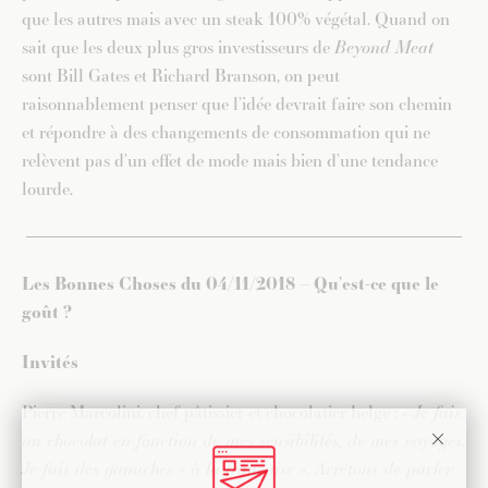
que les autres mais avec un steak 100% végétal. Quand on
sait que les deux plus gros investisseurs de
Beyond Meat
sont Bill Gates et Richard Branson, on peut
raisonnablement penser que l’idée devrait faire son chemin
et répondre à des changements de consommation qui ne
relèvent pas d’un effet de mode mais bien d’une tendance
lourde.
Les Bonnes Choses du 04/11/2018 – Qu’est-ce que le
goût ?
Invités
Pierre Marcolini, chef pâtissier et chocolatier belge : «
Je fais
un chocolat en fonction de mes sensibilités, de mes voyages.
Je fais des ganaches « à la française ». Arrêtons de parler