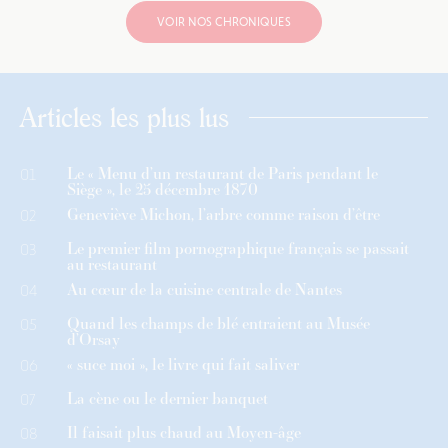
VOIR NOS CHRONIQUES
Articles les plus lus
Le « Menu d’un restaurant de Paris pendant le
01
Siège », le 25 décembre 1870
Geneviève Michon, l’arbre comme raison d’être
02
Le premier film pornographique français se passait
03
au restaurant
Au cœur de la cuisine centrale de Nantes
04
Quand les champs de blé entraient au Musée
05
d’Orsay
« suce moi », le livre qui fait saliver
06
La cène ou le dernier banquet
07
Il faisait plus chaud au Moyen-âge
08