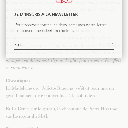
de frontières. J’ai tendance à faire du chocolat en fonction
des individus, leurs origines, d’où ils viennent. Cela crée
JE M'INSCRIS À LA NEWSLETTER
une personnalité de votre chocolat
. »
Pour recevoir toutes les deux semaines notre lettre
d’info avec une sélection d’articles …
Michel Barel, chercheur et expert international en
technologie du cacao : «
Le chocolat fait du bien, dans
l’ensemble le cacao est bénéfique pour la santé. Il participe
à l’élimination du cholestérol, rajeunit les cellules. Il faut en
manger régulièrement, depuis le plus jeune âge, et les effets
se cumulent.
»
Chroniques
La Madeleine de… Juliette Binoche » c’était pour moi un
grand moment de réconfort face à la solitude »
Et La Cerise sur le gâteau, la chronique de Pierre Hivernat
sur Le retour du SIAL