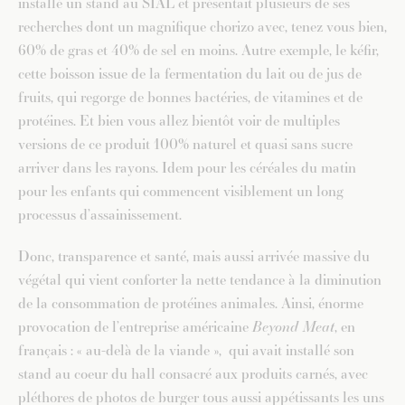
installé un stand au SIAL et présentait plusieurs de ses
recherches dont un magnifique chorizo avec, tenez vous bien,
60% de gras et 40% de sel en moins. Autre exemple, le kéfir,
cette boisson issue de la fermentation du lait ou de jus de
fruits, qui regorge de bonnes bactéries, de vitamines et de
protéines. Et bien vous allez bientôt voir de multiples
versions de ce produit 100% naturel et quasi sans sucre
arriver dans les rayons. Idem pour les céréales du matin
pour les enfants qui commencent visiblement un long
processus d’assainissement.
Donc, transparence et santé, mais aussi arrivée massive du
végétal qui vient conforter la nette tendance à la diminution
de la consommation de protéines animales. Ainsi, énorme
provocation de l’entreprise américaine
Beyond Meat
, en
français : « au-delà de la viande », qui avait installé son
stand au coeur du hall consacré aux produits carnés, avec
pléthores de photos de burger tous aussi appétissants les uns