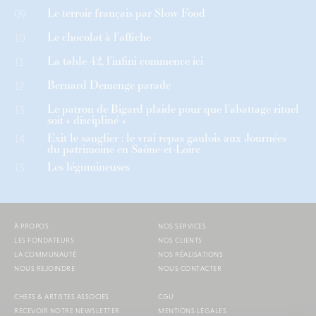
Le terroir français par Slow Food
09
Le chocolat à l’affiche
10
La table 42, l’infini commence ici
11
Bernard Demenge parade
12
Le patron de Bigard plaide pour que l’abattage rituel
13
soit « discipliné »
Exit le sanglier : le vrai repas gaulois aux Journées
14
du patrimoine en Saône-et-Loire
Les légumineuses
15
À PROPOS
NOS SERVICES
LES FONDATEURS
NOS CLIENTS
LA COMMUNAUTÉ
NOS RÉALISATIONS
NOUS REJOINDRE
NOUS CONTACTER
CHEFS & ARTISTES ASSOCIÉS
CGU
RECEVOIR NOTRE NEWSLETTER
MENTIONS LÉGALES