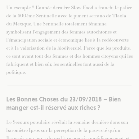
Un exemple ? L’année dernière Slow Food a franchi le palier
de la 500ème Sentinelle avec le piment serrano de Tlaola
du Mexique. Une Sentinelle totalement féminine,
symbolisant l’engagement des femmes autochtones et
l’émancipation sociale et économique liée à la redécouverte
et à la valorisation de la biodiversité. Parce que les produits,
ce sont avant tout des femmes et des hommes citoyens qui les
fabriquent et bien sûr, les sentinelles font aussi de la
politique.
Les Bonnes Choses du 23/09/2018 – Bien
manger est-il réservé aux riches ?
Le Secours populaire révélait la semaine dernière dans son
baromètre Ipsos sur la perception de la pauvreté qu’un
Français sur cinq a du mal à se nourrir quotidiennement, et