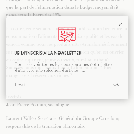
que la part de l’alimentation dans le budget moyen était
passé sous la barre des 15%.
En outre, cette semaine, une étude établissait un lien entre la
consommation d’aliments de mauvaise qualité et les cas de
cancer, comme pour les produits ultra-transformés.Comment
se nourrit-on en France aujourd’hui selon qu’on est ouvrier
JE M'INSCRIS À LA NEWSLETTER
ou cadre supérieur, jeune ou vieux, rural ou urbain?
Pour recevoir toutes les deux semaines notre lettre
Sommes-nous tous égaux face à l’alimentation ? Bien
d’info avec une sélection d’articles …
manger est-il réservé aux riches ?
Invités
Jean-Pierre Poulain, sociologue
Laurent Vallée, Secrétaire Général du Groupe Carrefour,
responsable de la transition alimentaire