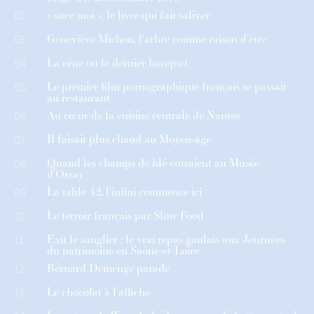
« suce moi », le livre qui fait saliver
02
Geneviève Michon, l’arbre comme raison d’être
03
La cène ou le dernier banquet
04
Le premier film pornographique français se passait
05
au restaurant
Au cœur de la cuisine centrale de Nantes
06
Il faisait plus chaud au Moyen-âge
07
Quand les champs de blé entraient au Musée
08
d’Orsay
La table 42, l’infini commence ici
09
Le terroir français par Slow Food
10
Exit le sanglier : le vrai repas gaulois aux Journées
11
du patrimoine en Saône-et-Loire
Bernard Demenge parade
12
Le chocolat à l’affiche
13