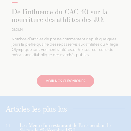
De l’influence du CAC 40 sur la
nourriture des athlètes des J.O.
02.08.24
Nombre d’articles de presse commentent depuis quelques
jours la piètre qualité des repas servis aux athlètes du Village
Olympique sans vraiment s’intéresser à la source : celle du
mécanisme diabolique des marchés publics.
VOIR NOS CHRONIQUES
Articles les plus lus
Le « Menu d’un restaurant de Paris pendant le
01
Siège », le 25 décembre 1870