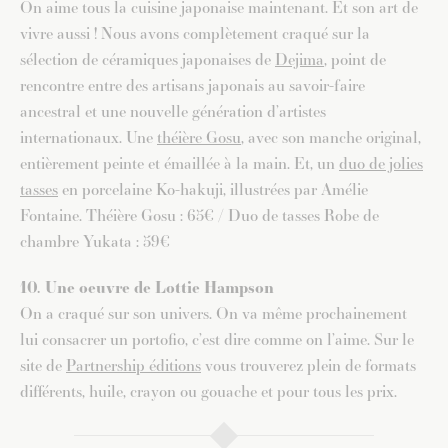
On aime tous la cuisine japonaise maintenant. Et son art de
vivre aussi ! Nous avons complètement craqué sur la
sélection de céramiques japonaises de
Dejima
, point de
rencontre entre des artisans japonais au savoir-faire
ancestral et une nouvelle génération d’artistes
internationaux. Une
théière Gosu
, avec son manche original,
entièrement peinte et émaillée à la main. Et, un
duo de jolies
tasses
en porcelaine Ko-hakuji, illustrées par Amélie
Fontaine. Théière Gosu : 65€ / Duo de tasses Robe de
chambre Yukata : 59€
10. Une oeuvre de Lottie Hampson
On a craqué sur son univers. On va même prochainement
lui consacrer un portofio, c’est dire comme on l’aime. Sur le
site de
Partnership éditions
vous trouverez plein de formats
différents, huile, crayon ou gouache et pour tous les prix.