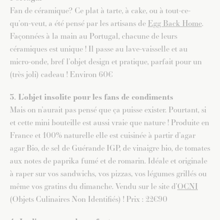
Fan de céramique? Ce plat à tarte, à cake, ou à tout-ce-
qu’on-veut, a été pensé par les artisans de
Egg Back Home
.
Façonnées à la main au Portugal, chacune de leurs
céramiques est unique ! Il passe au lave-vaisselle et au
micro-onde, bref l’objet design et pratique, parfait pour un
(très joli) cadeau ! Environ 60€
3. L’objet insolite pour les fans de condiments
Mais on n’aurait pas pensé que ça puisse exister. Pourtant, si
et cette mini bouteille est aussi vraie que nature ! Produite en
France et 100% naturelle elle est cuisinée à partir d’agar
agar Bio, de sel de Guérande IGP, de vinaigre bio, de tomates
aux notes de paprika fumé et de romarin. Idéale et originale
à raper sur vos sandwichs, vos pizzas, vos légumes grillés ou
même vos gratins du dimanche. Vendu sur le
site
d’
OCNI
(Objets Culinaires Non Identifiés) ! Prix : 22€90