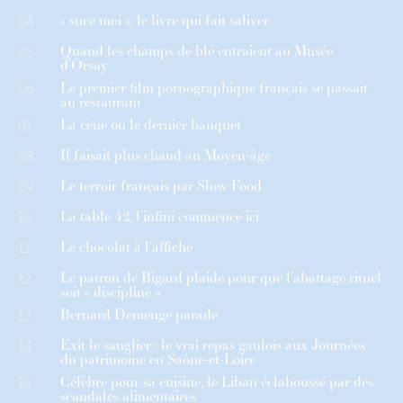
« suce moi », le livre qui fait saliver
04
Quand les champs de blé entraient au Musée
05
d’Orsay
Le premier film pornographique français se passait
06
au restaurant
La cène ou le dernier banquet
07
Il faisait plus chaud au Moyen-âge
08
Le terroir français par Slow Food
09
La table 42, l’infini commence ici
10
Le chocolat à l’affiche
11
Le patron de Bigard plaide pour que l’abattage rituel
12
soit « discipliné »
Bernard Demenge parade
13
Exit le sanglier : le vrai repas gaulois aux Journées
14
du patrimoine en Saône-et-Loire
Célèbre pour sa cuisine, le Liban éclaboussé par des
15
scandales alimentaires