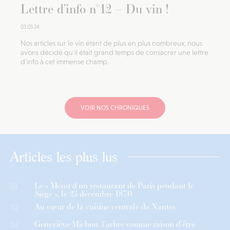
Lettre d’info n°12 – Du vin !
03.05.24
Nos articles sur le vin étant de plus en plus nombreux, nous
avons décidé qu'il était grand temps de consacrer une lettre
d'info à cet immense champ.
VOIR NOS CHRONIQUES
Articles les plus lus
Le « Menu d’un restaurant de Paris pendant le
01
Siège », le 25 décembre 1870
Au cœur de la cuisine centrale de Nantes
02
Geneviève Michon, l’arbre comme raison d’être
03