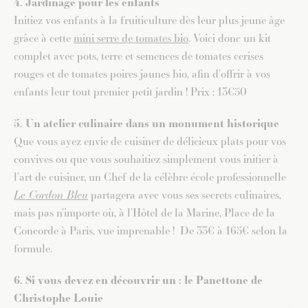
4. Jardinage pour les enfants
Initiez vos enfants à la fruiticulture dès leur plus jeune âge
grâce à cette
mini serre de tomates bio
. Voici donc un kit
complet avec pots, terre et semences de tomates cerises
rouges et de tomates poires jaunes bio, afin d’offrir à vos
enfants leur tout premier petit jardin ! Prix : 13€50
5. Un atelier culinaire dans un monument historique
Que vous ayez envie de cuisiner de délicieux plats pour vos
convives ou que vous souhaitiez simplement vous initier à
l’art de cuisiner, un Chef de la célèbre école professionnelle
Le Cordon Bleu
partagera avec vous ses secrets culinaires,
mais pas n’importe où, à l’Hôtel de la Marine, Place de la
Concorde à Paris, vue imprenable !
De 33€ à 165€ selon la
formule.
6. Si vous devez en découvrir un : le Panettone de
Christophe Louie