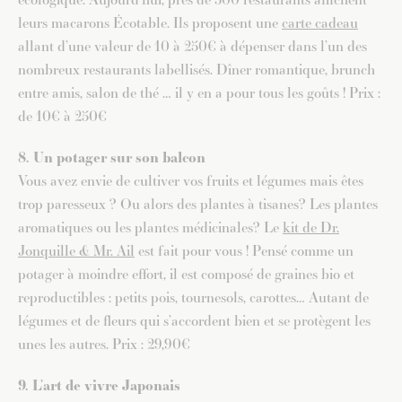
leurs macarons Écotable. Ils proposent une
carte cadeau
allant d’une valeur de 10 à 250€ à dépenser dans l’un des
nombreux restaurants labellisés. Dîner romantique, brunch
entre amis, salon de thé … il y en a pour tous les goûts !
Prix :
de 10€ à 250€
8. Un potager sur son balcon
Vous avez envie de cultiver vos fruits et légumes mais êtes
trop paresseux ? Ou alors des plantes à tisanes? Les plantes
aromatiques ou les plantes médicinales? Le
kit de Dr.
Jonquille & Mr. Ail
est fait pour vous ! Pensé comme un
potager à moindre effort, il est composé de graines bio et
reproductibles : petits pois, tournesols, carottes… Autant de
légumes et de fleurs qui s’accordent bien et se protègent les
unes les autres. Prix : 29,90€
9. L’art de vivre Japonais