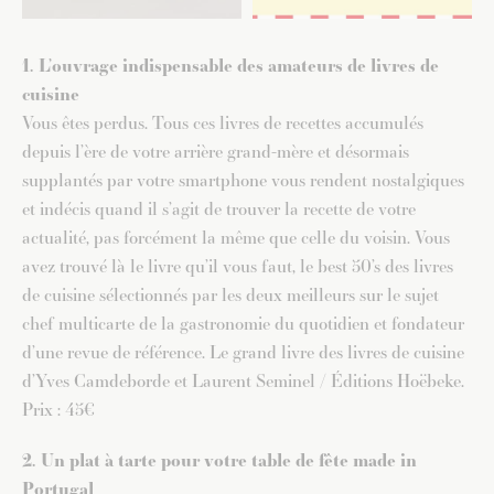
1. L’ouvrage indispensable des amateurs de livres de
cuisine
Vous êtes perdus. Tous ces livres de recettes accumulés
depuis l’ère de votre arrière grand-mère et désormais
supplantés par votre smartphone vous rendent nostalgiques
et indécis quand il s’agit de trouver la recette de votre
actualité, pas forcément la même que celle du voisin. Vous
avez trouvé là le livre qu’il vous faut, le best 50’s des livres
de cuisine sélectionnés par les deux meilleurs sur le sujet
chef multicarte de la gastronomie du quotidien et fondateur
d’une revue de référence. Le grand livre des livres de cuisine
d’Yves Camdeborde et Laurent Seminel / Éditions Hoëbeke.
Prix : 45€
2. Un plat à tarte pour votre table de fête made in
Portugal