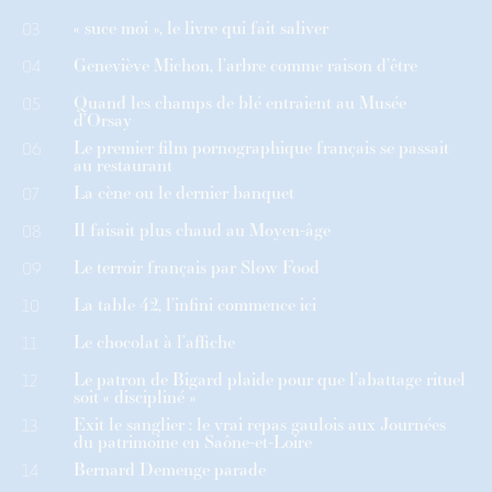
« suce moi », le livre qui fait saliver
03
Geneviève Michon, l’arbre comme raison d’être
04
Quand les champs de blé entraient au Musée
05
d’Orsay
Le premier film pornographique français se passait
06
au restaurant
La cène ou le dernier banquet
07
Il faisait plus chaud au Moyen-âge
08
Le terroir français par Slow Food
09
La table 42, l’infini commence ici
10
Le chocolat à l’affiche
11
Le patron de Bigard plaide pour que l’abattage rituel
12
soit « discipliné »
Exit le sanglier : le vrai repas gaulois aux Journées
13
du patrimoine en Saône-et-Loire
Bernard Demenge parade
14