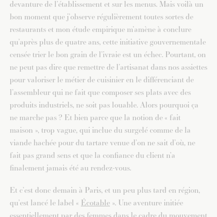
devanture de l’établissement et sur les menus. Mais voilà un
bon moment que j’observe régulièrement toutes sortes de
restaurants et mon étude empirique m’amène à conclure
qu’après plus de quatre ans, cette initiative gouvernementale
censée trier le bon grain de l’ivraie est un échec. Pourtant, on
ne peut pas dire que remettre de l’artisanat dans nos assiettes
pour valoriser le métier de cuisinier en le différenciant de
l’assembleur qui ne fait que composer ses plats avec des
produits industriels, ne soit pas louable. Alors pourquoi ça
ne marche pas ? Et bien parce que la notion de « fait
maison », trop vague, qui inclue du surgelé comme de la
viande hachée pour du tartare venue d’on ne sait d’où, ne
fait pas grand sens et que la confiance du client n’a
finalement jamais été au rendez-vous.
Et c’est donc demain à Paris, et un peu plus tard en région,
qu’est lancé le label «
Écotable
». Une aventure initiée
essentiellement par des femmes dans le cadre du mouvement