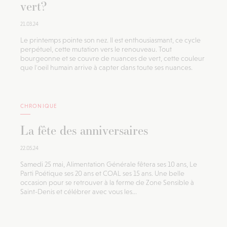
vert?
21.03.24
Le printemps pointe son nez. Il est enthousiasmant, ce cycle
perpétuel, cette mutation vers le renouveau. Tout
bourgeonne et se couvre de nuances de vert, cette couleur
que l'oeil humain arrive à capter dans toute ses nuances.
CHRONIQUE
La fête des anniversaires
22.05.24
Samedi 25 mai, Alimentation Générale fêtera ses 10 ans, Le
Parti Poétique ses 20 ans et COAL ses 15 ans. Une belle
occasion pour se retrouver à la ferme de Zone Sensible à
Saint-Denis et célébrer avec vous les...