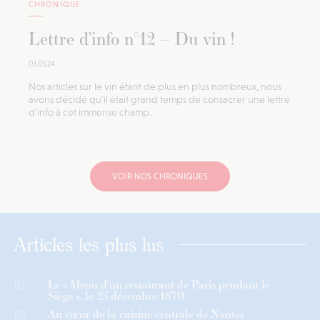
CHRONIQUE
Lettre d’info n°12 – Du vin !
03.05.24
Nos articles sur le vin étant de plus en plus nombreux, nous
avons décidé qu'il était grand temps de consacrer une lettre
d'info à cet immense champ.
VOIR NOS CHRONIQUES
Articles les plus lus
Le « Menu d’un restaurant de Paris pendant le
01
Siège », le 25 décembre 1870
Au cœur de la cuisine centrale de Nantes
02