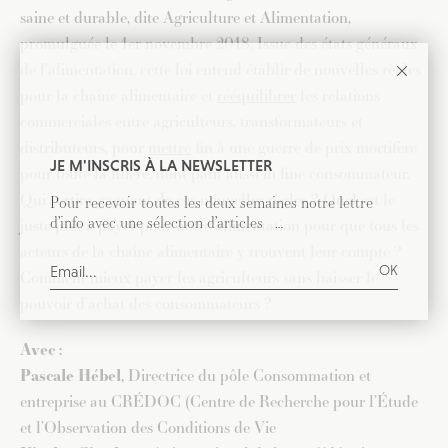
saine et durable, dite Agriculture et Alimentation,
promulguée le 1er novembre 2018. Issue des états généraux
de l’alimentation, cette loi entend établir de nouvelles règles
pour la chaîne alimentaire et
rééquilibrer
les relations
commerciales entre agriculteurs, transformateurs et
distributeurs, pour
mettre
fin à une guerre de prix mortifère
JE M'INSCRIS À LA NEWSLETTER
pour toute la filière, dont pâtit aussi in fine consommateur.
Qui sortira gagnant de ces nouvelles règles ? Quel est le
Pour recevoir toutes les deux semaines notre lettre
d’info avec une sélection d’articles …
juste prix à payer pour notre alimentation pour que tous les
acteurs de la chaîne alimentaire y trouvent leur compte ?
Comment mieux payer les agriculteurs sans baisser le
pouvoir d’achat des consommateurs ?
Avec :
Pascale Hébel,
Directrice du pôle Consommation et
entreprise au CRÉDOC (Centre de Recherche pour l’Étude
et l’Observation des Conditions de Vie