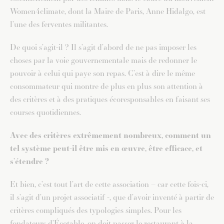
Women4climate, dont la Maire de Paris, Anne Hidalgo, est
l’une des ferventes militantes.
De quoi s’agit-il ? Il s’agit d’abord de ne pas imposer les
choses par la voie gouvernementale mais de redonner le
pouvoir à celui qui paye son repas. C’est à dire le même
consommateur qui montre de plus en plus son attention à
des critères et à des pratiques écoresponsables en faisant ses
courses quotidiennes.
Avec des critères extrêmement nombreux, comment un
tel système peut-il être mis en œuvre, être efficace, et
s’étendre ?
Et bien, c’est tout l’art de cette association – car cette fois-ci,
il s’agit d’un projet associatif -, que d’avoir inventé à partir de
critères compliqués des typologies simples. Pour les
fondateurs d’Écotable, on doit passer le restaurant à la