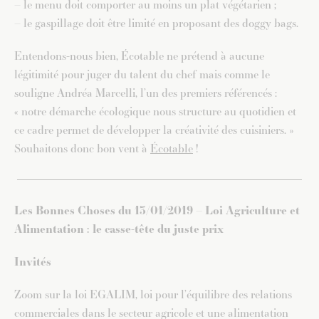
– le menu doit comporter au moins un plat végétarien ;
– le gaspillage doit être limité en proposant des doggy bags.
Entendons-nous bien, Écotable ne prétend à aucune
légitimité pour juger du talent du chef mais comme le
souligne Andréa Marcelli, l’un des premiers référencés :
« notre démarche écologique nous structure au quotidien et
ce cadre permet de développer la créativité des cuisiniers. »
Souhaitons donc bon vent à
Écotable
!
Les Bonnes Choses du 13/01/2019 – Loi Agriculture et
Alimentation : le casse-tête du juste prix
Invités
Zoom sur la loi EGALIM, loi pour l’équilibre des relations
commerciales dans le secteur agricole et une alimentation