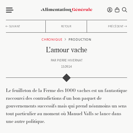
SUIVANT
RETOUR
PRÉCÉDENT
CHRONIQUE
PRODUCTION
L’amour vache
PAR
PIERRE HIVERNAT
15.09.14
Le feuilleton de la Ferme des 1000 vaches est un fantastique
raccourci des contradictions d’un bon paquet de
gouvernements successifs mais qui prend néanmoins un sens
tout particulier au moment où Manuel Valls se lance dans
une autre politique.