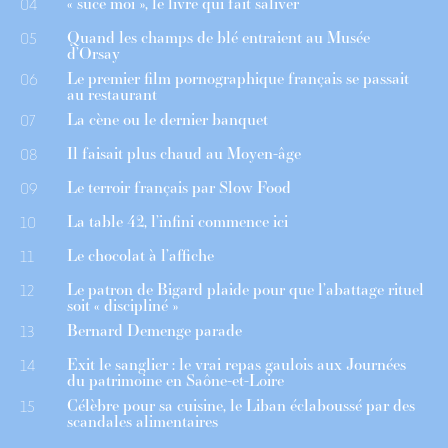
« suce moi », le livre qui fait saliver
04
Quand les champs de blé entraient au Musée
05
d’Orsay
Le premier film pornographique français se passait
06
au restaurant
La cène ou le dernier banquet
07
Il faisait plus chaud au Moyen-âge
08
Le terroir français par Slow Food
09
La table 42, l’infini commence ici
10
Le chocolat à l’affiche
11
Le patron de Bigard plaide pour que l’abattage rituel
12
soit « discipliné »
Bernard Demenge parade
13
Exit le sanglier : le vrai repas gaulois aux Journées
14
du patrimoine en Saône-et-Loire
Célèbre pour sa cuisine, le Liban éclaboussé par des
15
scandales alimentaires