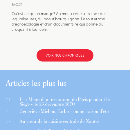
26.02.24
Qu'est-ce qu'on mange? Au menu cette semaine : des
légumineuses, du boeuf bourguignon. Le tout arrosé
d'agroécologie et d'un documentaire qui donne du
croquant à tout cela.
VOIR NOS CHRONIQUES
Articles les plus lus
Le « Menu d’un restaurant de Paris pendant le
01
Siège », le 25 décembre 1870
Geneviève Michon, l’arbre comme raison d’être
02
Au cœur de la cuisine centrale de Nantes
03