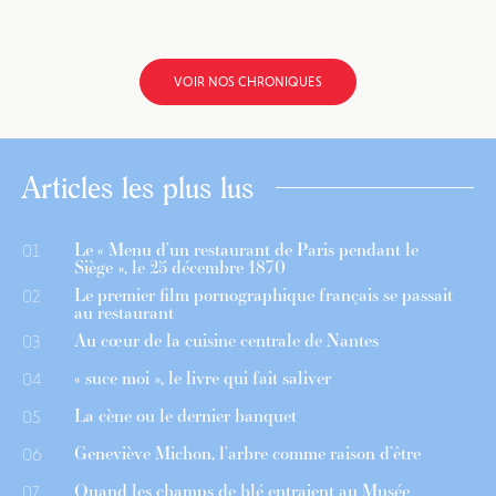
VOIR NOS CHRONIQUES
Articles les plus lus
Le « Menu d’un restaurant de Paris pendant le
01
Siège », le 25 décembre 1870
Le premier film pornographique français se passait
02
au restaurant
Au cœur de la cuisine centrale de Nantes
03
« suce moi », le livre qui fait saliver
04
La cène ou le dernier banquet
05
Geneviève Michon, l’arbre comme raison d’être
06
Quand les champs de blé entraient au Musée
07