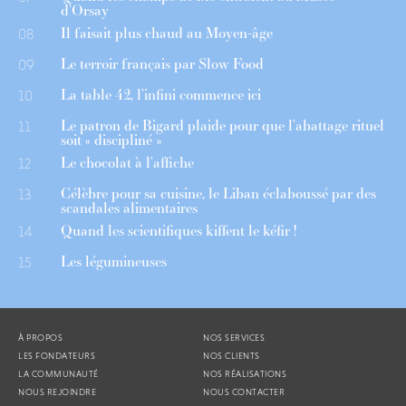
d’Orsay
Il faisait plus chaud au Moyen-âge
08
Le terroir français par Slow Food
09
La table 42, l’infini commence ici
10
Le patron de Bigard plaide pour que l’abattage rituel
11
soit « discipliné »
Le chocolat à l’affiche
12
Célèbre pour sa cuisine, le Liban éclaboussé par des
13
scandales alimentaires
Quand les scientifiques kiffent le kéfir !
14
Les légumineuses
15
À PROPOS
NOS SERVICES
LES FONDATEURS
NOS CLIENTS
LA COMMUNAUTÉ
NOS RÉALISATIONS
NOUS REJOINDRE
NOUS CONTACTER