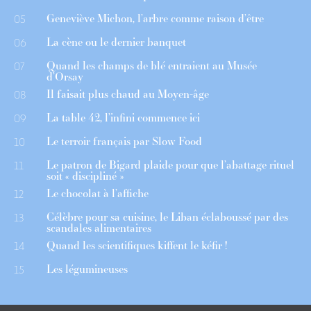
Geneviève Michon, l’arbre comme raison d’être
05
La cène ou le dernier banquet
06
Quand les champs de blé entraient au Musée
07
d’Orsay
Il faisait plus chaud au Moyen-âge
08
La table 42, l’infini commence ici
09
Le terroir français par Slow Food
10
Le patron de Bigard plaide pour que l’abattage rituel
11
soit « discipliné »
Le chocolat à l’affiche
12
Célèbre pour sa cuisine, le Liban éclaboussé par des
13
scandales alimentaires
Quand les scientifiques kiffent le kéfir !
14
Les légumineuses
15