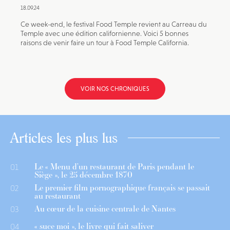
18.09.24
Ce week-end, le festival Food Temple revient au Carreau du
Temple avec une édition californienne. Voici 5 bonnes
raisons de venir faire un tour à Food Temple California.
VOIR NOS CHRONIQUES
Articles les plus lus
Le « Menu d’un restaurant de Paris pendant le
01
Siège », le 25 décembre 1870
Le premier film pornographique français se passait
02
au restaurant
Au cœur de la cuisine centrale de Nantes
03
« suce moi », le livre qui fait saliver
04