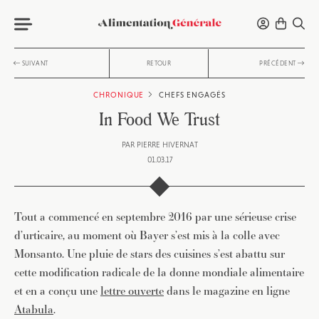
SUIVANT
RETOUR
PRÉCÉDENT
CHRONIQUE
CHEFS ENGAGÉS
In Food We Trust
PAR
PIERRE HIVERNAT
01.03.17
Tout a commencé en septembre 2016 par une sérieuse crise
d’urticaire, au moment où Bayer s’est mis à la colle avec
Monsanto. Une pluie de stars des cuisines s’est abattu sur
cette modification radicale de la donne mondiale alimentaire
et en a conçu une
lettre ouverte
dans le magazine en ligne
Atabula
.