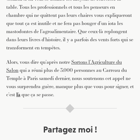
table. Tous les professionnels et tous les penseurs en
chambre qui ne quittent pas leurs chaires vous expliqueront
que tout ça est inutile et ne fera pas bouger d’un iota les
mastodontes de l’agroalimentaire. Que ceux-là replongent
dans leurs livres d’histoire, il y a parfois des vents forts qui se
transforment en tempêtes.
Alors, vous dire qu’après notre
Sortons l’Agriculture du
Salon
qui a réuni plus de 3.000 personnes au Carreau du
Temple à Paris samedi dernier, nous soutenons cet appel ne
vous surprendra guère, manque plus que vous pour signer, et
c’est
là
que ça se passe.
Partagez moi !