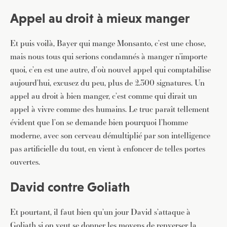
Appel au droit à mieux manger
Et puis voilà, Bayer qui mange Monsanto, c’est une chose,
mais nous tous qui serions condamnés à manger n’importe
quoi, c’en est une autre, d’où nouvel appel qui comptabilise
aujourd’hui, excusez du peu, plus de 2.300 signatures. Un
appel au droit à bien manger, c’est comme qui dirait un
appel à vivre comme des humains. Le truc paraît tellement
évident que l’on se demande bien pourquoi l’homme
moderne, avec son cerveau démultiplié par son intelligence
pas artificielle du tout, en vient à enfoncer de telles portes
ouvertes.
David contre Goliath
Et pourtant, il faut bien qu’un jour David s’attaque à
Goliath si on veut se donner les moyens de renverser la