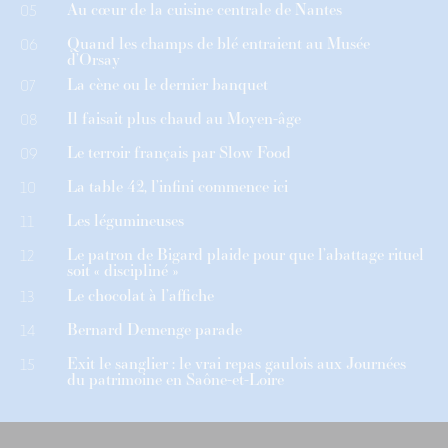
Au cœur de la cuisine centrale de Nantes
05
Quand les champs de blé entraient au Musée
06
d’Orsay
La cène ou le dernier banquet
07
Il faisait plus chaud au Moyen-âge
08
Le terroir français par Slow Food
09
La table 42, l’infini commence ici
10
Les légumineuses
11
Le patron de Bigard plaide pour que l’abattage rituel
12
soit « discipliné »
Le chocolat à l’affiche
13
Bernard Demenge parade
14
Exit le sanglier : le vrai repas gaulois aux Journées
15
du patrimoine en Saône-et-Loire