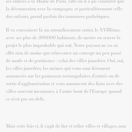
ses entrées à la Mairie de Paris, ville où il a pu constater que
la déconnexion avec la campagne, et particulièrement celle
des enfants, prend parfois des tournures pathétiques.
Il va convaincre là un arrondissement entier, le XVIIIème,
avec ses plus de 200.000 habitants, de mettre en œuvre le
projet le plus improbable qui soit. Notre paysan ne va en
effet rien de moins que réinventer un concept un peu passé
de mode et de pertinence : celui des villes jumelées. Oui, oui,
les villes jumelées, les mêmes qui vous sont fièrement
annoncées sur les panneaux rectangulaires d’entrée ou de
sortie d’agglomération et vous annoncent des liens avec des
villes souvent inconnues, à l’autre bout de l’Europe, quand
ce n’est pas au-delà.
Mais cette fois-ci, il s’agit de lier et relier villes et villages, non