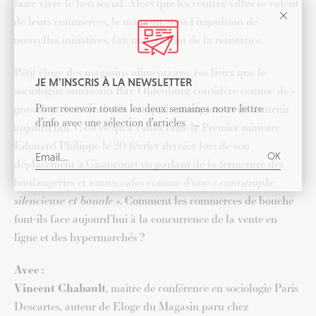
faire vivre le lien social. Alors que les centres-villes se vident
de leurs commerces, le magasin, sous l’impulsion de
nouvelles initiatives, fait malgré tout de la résistance.
Petit éloge des magasins alimentaires, ces lieux que le
JE M'INSCRIS À LA NEWSLETTER
sociologue américain Ray Oldenburg considère comme de «
Pour recevoir toutes les deux semaines notre lettre
grands et bons endroits
» et qu’il est important de soutenir
d’info avec une sélection d’articles …
aujourd’hui. C’est ce qu’a voulu faire le Premier ministre
Edouard Philippe le 20 février dernier lors de son
déplacement à Girancourt en parlant de la fermeture des
boulangeries et autres cafés comme d’une «
catastrophe
silencieuse et banale
». Comment les commerces de bouche
font-ils face aujourd’hui à la concurrence de la vente en
ligne et des hypermarchés ?
Avec :
Vincent Chabault,
maître de conférence en sociologie Paris
Descartes, auteur de Eloge du Magasin paru chez