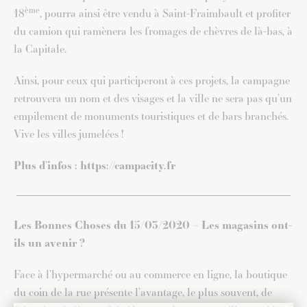
ème
18
, pourra ainsi être vendu à Saint-Fraimbault et profiter
du camion qui ramènera les fromages de chèvres de là-bas, à
la Capitale.
Ainsi, pour ceux qui participeront à ces projets, la campagne
retrouvera un nom et des visages et la ville ne sera pas qu’un
empilement de monuments touristiques et de bars branchés.
Vive les villes jumelées !
Plus d’infos : https://campacity.fr
Les Bonnes Choses du 15/03/2020 – Les magasins ont-
ils un avenir ?
Face à l’hypermarché ou au commerce en ligne, la boutique
du coin de la rue présente l’avantage, le plus souvent, de