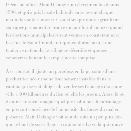
l’Orne où officie Alain Delangle, un éleveur en bio depuis
1996, et qui a pris la sale habitude en se levant chaque
matin de vouloir innover. C’est alors que notre agriculteur
startuper permanent se trouve un jour fort dépourvu quand
les élections municipales furent venues en constatant avec
les élus de Saint-Fraimbault que, conformément à une
tendance nationale, le village se désertifie et que ses
commerces foutent le camp, épicerie comprise.
À ce constat, il ajoute un paradoxe, en la personne d’une
productrice néo-urbaine fraichement installée dans le
canton, qui se voit obligée de vendre ses fromages dans une
ville à 100 kilomètres du lieu où elle les produit. Alors, là où
d’autres auraient imaginé quelques solutions de rafistolage
en prenant conscience de l’immensité des forces du mal en
présence, Alain Delangle voit tout de suite un peu plus loin
que le bout de son village en capilotade. Le voilà qui trouve