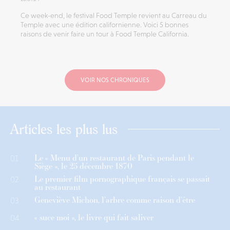
Ce week-end, le festival Food Temple revient au Carreau du
Temple avec une édition californienne. Voici 5 bonnes
raisons de venir faire un tour à Food Temple California.
VOIR NOS CHRONIQUES
Articles les plus lus
Le « Menu d’un restaurant de Paris pendant le
01
Siège », le 25 décembre 1870
Le premier film pornographique français se passait
02
au restaurant
Geneviève Michon, l’arbre comme raison d’être
03
« suce moi », le livre qui fait saliver
04