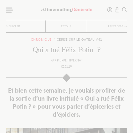
SUIVANT
RETOUR
PRÉCÉDENT
CHRONIQUE
CERISE SUR LE GÂTEAU #41
Qui a tué Félix Potin ?
PAR
PIERRE HIVERNAT
02.11.19
Et bien cette semaine, je voulais profiter de
la sortie d’un livre intitulé « Qui a tué Félix
Potin ? » pour vous parler d’épiceries et
d’épiciers.