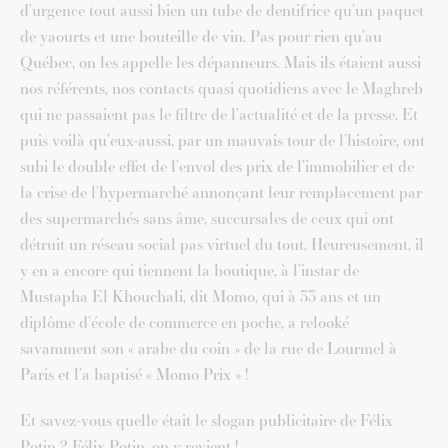
d’urgence tout aussi bien un tube de dentifrice qu’un paquet
de yaourts et une bouteille de vin. Pas pour rien qu’au
Québec, on les appelle les dépanneurs. Mais ils étaient aussi
nos référents, nos contacts quasi quotidiens avec le Maghreb
qui ne passaient pas le filtre de l’actualité et de la presse. Et
puis voilà qu’eux-aussi, par un mauvais tour de l’histoire, ont
subi le double effet de l’envol des prix de l’immobilier et de
la crise de l’hypermarché annonçant leur remplacement par
des supermarchés sans âme, succursales de ceux qui ont
détruit un réseau social pas virtuel du tout. Heureusement, il
y en a encore qui tiennent la boutique, à l’instar de
Mustapha El Khouchali, dit Momo, qui à 33 ans et un
diplôme d’école de commerce en poche, a relooké
savamment son « arabe du coin » de la rue de Lourmel à
Paris et l’a baptisé « Momo Prix » !
Et savez-vous quelle était le slogan publicitaire de Félix
Potin ? Félix Potin, on y revient !