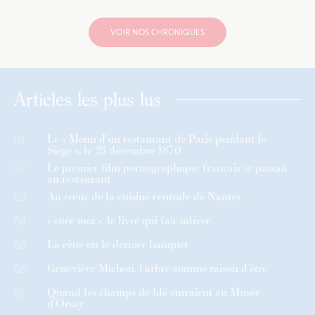
VOIR NOS CHRONIQUES
Articles les plus lus
Le « Menu d’un restaurant de Paris pendant le
01
Siège », le 25 décembre 1870
Le premier film pornographique français se passait
02
au restaurant
Au cœur de la cuisine centrale de Nantes
03
« suce moi », le livre qui fait saliver
04
La cène ou le dernier banquet
05
Geneviève Michon, l’arbre comme raison d’être
06
Quand les champs de blé entraient au Musée
07
d’Orsay