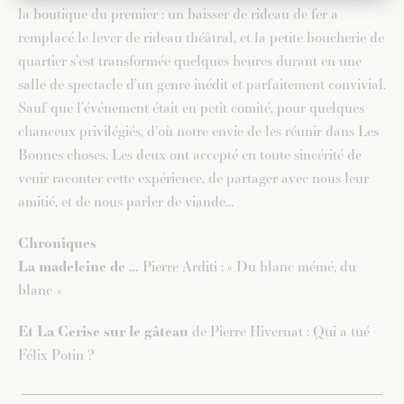
la boutique du premier : un baisser de rideau de fer a
remplacé le lever de rideau théâtral, et la petite boucherie de
quartier s’est transformée quelques heures durant en une
salle de spectacle d’un genre inédit et parfaitement convivial.
Sauf que l’événement était en petit comité, pour quelques
chanceux privilégiés, d’où notre envie de les réunir dans Les
Bonnes choses. Les deux ont accepté en toute sincérité de
venir raconter cette expérience, de partager avec nous leur
amitié, et de nous parler de viande…
Chroniques
La madeleine de …
Pierre Arditi : « Du blanc mémé, du
blanc »
Et
La Cerise sur le gâteau
de Pierre Hivernat : Qui a tué
Félix Potin ?