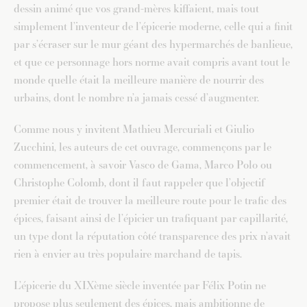
dessin animé que vos grand-mères kiffaient, mais tout
simplement l’inventeur de l’épicerie moderne, celle qui a finit
par s’écraser sur le mur géant des hypermarchés de banlieue,
et que ce personnage hors norme avait compris avant tout le
monde quelle était la meilleure manière de nourrir des
urbains, dont le nombre n’a jamais cessé d’augmenter.
Comme nous y invitent Mathieu Mercuriali et Giulio
Zucchini, les auteurs de cet ouvrage, commençons par le
commencement, à savoir Vasco de Gama, Marco Polo ou
Christophe Colomb, dont il faut rappeler que l’objectif
premier était de trouver la meilleure route pour le trafic des
épices, faisant ainsi de l’épicier un trafiquant par capillarité,
un type dont la réputation côté transparence des prix n’avait
rien à envier au très populaire marchand de tapis.
L’épicerie du XIXème siècle inventée par Félix Potin ne
propose plus seulement des épices, mais ambitionne de