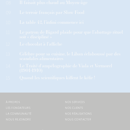
Il faisait plus chaud au Moyen-âge
08
Le terroir français par Slow Food
09
La table 42, l’infini commence ici
10
Le patron de Bigard plaide pour que l’abattage rituel
11
soit « discipliné »
Le chocolat à l’affiche
12
Célèbre pour sa cuisine, le Liban éclaboussé par des
13
scandales alimentaires
Le Traité d’ampélographie de Viala et Vermorel
14
(1901-1910)
Quand les scientifiques kiffent le kéfir !
15
À PROPOS
NOS SERVICES
LES FONDATEURS
NOS CLIENTS
LA COMMUNAUTÉ
NOS RÉALISATIONS
NOUS REJOINDRE
NOUS CONTACTER