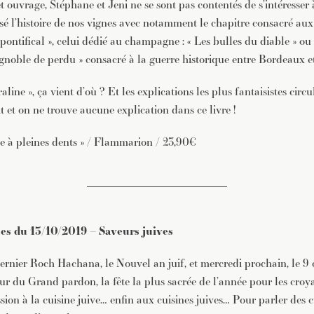
t ouvrage, Stéphane et Jeni ne se sont pas contentés de s’intéresser 
é l’histoire de nos vignes avec notamment le chapitre consacré au
 pontifical », celui dédié au champagne : « Les bulles du diable » ou
gnoble de perdu » consacré à la guerre historique entre Bordeaux 
aline », ça vient d’où ? Et les explications les plus fantaisistes circ
ait et on ne trouve aucune explication dans ce livre !
ce à pleines dents » / Flammarion / 23,90€
s du 13/10/2019 – Saveurs juives
ernier Roch Hachana, le Nouvel an juif, et mercredi prochain, le 9 o
r du Grand pardon, la fête la plus sacrée de l’année pour les croya
ion à la cuisine juive… enfin aux cuisines juives… Pour parler des cu