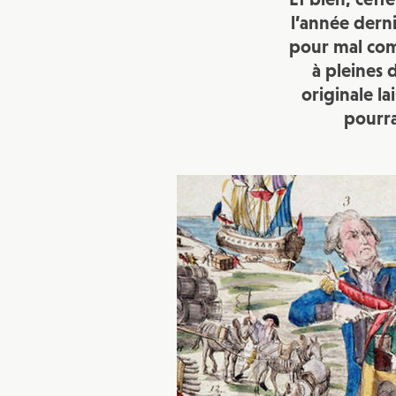
l’année derni
pour mal comm
à pleines 
originale la
pourra