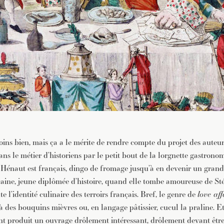
ins bien, mais ça a le mérite de rendre compte du projet des auteur
ans le métier d’historiens par le petit bout de la lorgnette gastron
Hénaut est français, dingo de fromage jusqu’à en devenir un grand s
caine, jeune diplômée d’histoire, quand elle tombe amoureuse de St
e l’identité culinaire des terroirs français. Bref, le genre de
love aff
 des bouquins mièvres ou, en langage pâtissier, cucul la praline. E
nt produit un ouvrage drôlement intéressant, drôlement devant être