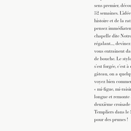
sens premier, déco
52 semaines. L’idée
histoire et de la r
pensez immédiateme
chapelle dite Notre
régalant…, devinez 
vous entrainent dan
de bouche. Le style
s’est forgée, c’est 
gâteau, on a quelqu
voyez bien comment 
« mi-figue, mi-rais
longue et remonte 
deuxième croisade 
Templiers dans le 
pour des prunes !