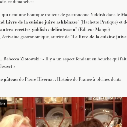
ade, ce dimanche :
n
qui tient une
boutique traiteur de gastronomie Yiddish dans le Ma
d Livre de la cuisine juive ashkénaze
” (
Hachette Pratique
) et d
utres recettes yiddish : delicatessen
” (
Editeur Mango
)
n
, écrivaine gastronomique, autrice de “
Le livre de la cuisine juive
 …
Rebecca Zlotowski : « Il y a un aspect fondant en bouche qui fait 
essert »
le gâteau
de Pierre Hivernat : Histoire de France à pleines dents