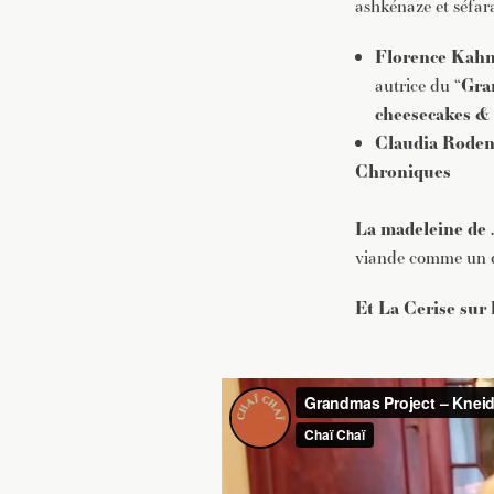
ashkénaze et séfar
Florence Kah
autrice du “
Gran
cheesecakes & a
Claudia Rode
Chroniques
La madeleine de
viande comme un d
Et
La Cerise sur 