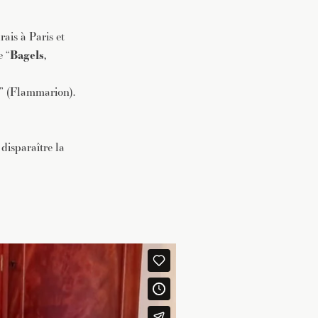
rais à Paris
et
e “
Bagels,
” (
Flammarion
).
disparaître la