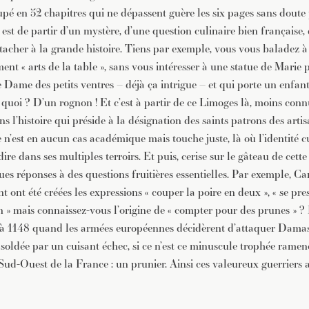
upé en 52 chapitres qui ne dépassent guère les six pages sans dout
 est de partir d’un mystère, d’une question culinaire bien française, 
attacher à la grande histoire. Tiens par exemple, vous vous baladez 
nt « arts de la table », sans vous intéresser à une statue de Marie 
 Dame des petits ventres – déjà ça intrigue – et qui porte un enfant
quoi ? D’un rognon ! Et c’est à partir de ce Limoges là, moins conn
s l’histoire qui préside à la désignation des saints patrons des art
 n’est en aucun cas académique mais touche juste, là où l’identité c
à dire dans ses multiples terroirs. Et puis, cerise sur le gâteau de cette
es réponses à des questions fruitières essentielles. Par exemple, Ca
ont été créées les expressions « couper la poire en deux », « se pres
in » mais connaissez-vous l’origine de « compter pour des prunes » ? L
à 1148 quand les armées européennes décidèrent d’attaquer Damas 
soldée par un cuisant échec, si ce n’est ce minuscule trophée ramen
Sud-Ouest de la France : un prunier. Ainsi ces valeureux guerriers