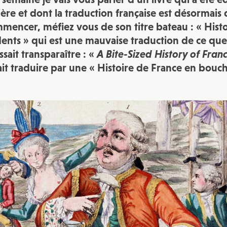
JE M'INSCRIS À LA NEWSLETTER
ère et dont la traduction française est désormais 
Pour recevoir toutes les deux semaines notre lettre d’info a
encer, méfiez vous de son titre bateau : « Hist
sélection d’articles …
dents » qui est une mauvaise traduction de ce que
issait transparaître : «
A Bite-Sized History of Fran
it traduire par une « Histoire de France en bouch