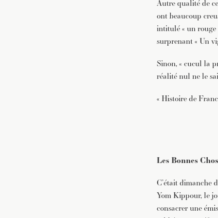
Autre qualité de ce
ont beaucoup creus
intitulé « un rouge
surprenant « Un vi
Sinon, « cucul la pr
réalité nul ne le s
« Histoire de Fran
Les Bonnes Chose
C’était dimanche d
Yom Kippour, le jou
consacrer une émiss