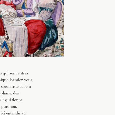
s qui sont entrés
omique. Rendez-vous
pécialiste et Jeni
éphane, des
a
ir qui donne
t puis non.
 ici entendu au