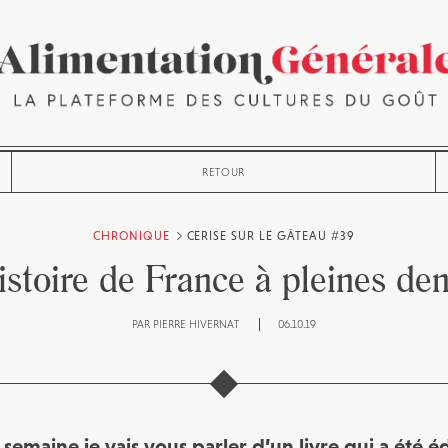
RETOUR
CHRONIQUE
CERISE SUR LE GÂTEAU #39
istoire de France à pleines den
PAR
PIERRE HIVERNAT
06.10.19
e semaine je vais vous parler d’un livre qui a été é