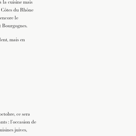
à la cuisine mais
x Côtes du Rhône
 encore le
et Bourgognes.
ulent, mais en
ctobre, ce sera
nts : l’occasion de
isines juives,