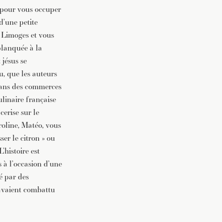
e pour vous occuper
d’une petite
à Limoges et vous
planquée à la
 jésus se
u, que les auteurs
isans des commerces
ulinaire française
 cerise sur le
roline, Matéo, vous
ser le citron » ou
’histoire est
à l’occasion d’une
é par des
 avaient combattu