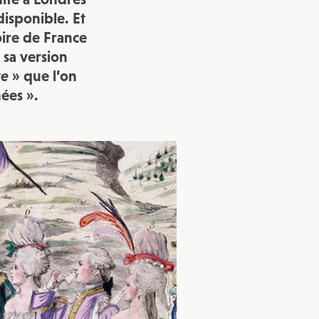
disponible. Et
vec une
oire de France
 sa version
ce
» que l’on
ées ».