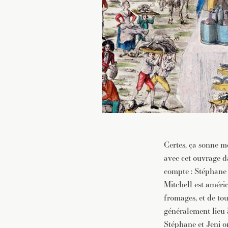
Certes, ça sonne mo
avec cet ouvrage d
compte : Stéphane 
Mitchell est améri
fromages, et de tout
généralement lieu à
Stéphane et Jeni o