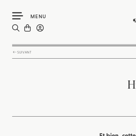
MENU
SUIVANT
H
Et bien, cett