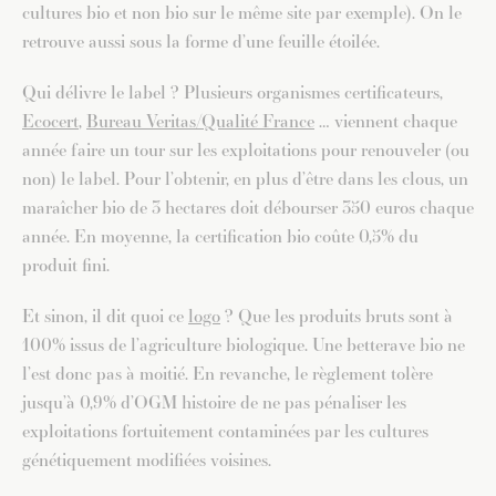
cultures bio et non bio sur le même site par exemple). On le
retrouve aussi sous la forme d’une feuille étoilée.
Qui délivre le label ? Plusieurs organismes certificateurs,
Ecocert
,
Bureau Veritas/Qualité France
… viennent chaque
année faire un tour sur les exploitations pour renouveler (ou
non) le label. Pour l’obtenir, en plus d’être dans les clous, un
maraîcher bio de 3 hectares doit débourser 350 euros chaque
année. En moyenne, la certification bio coûte 0,5% du
produit fini.
Et sinon, il dit quoi ce
logo
? Que les produits bruts sont à
100% issus de l’agriculture biologique. Une betterave bio ne
l’est donc pas à moitié. En revanche, le règlement tolère
jusqu’à 0,9% d’OGM histoire de ne pas pénaliser les
exploitations fortuitement contaminées par les cultures
génétiquement modifiées voisines.