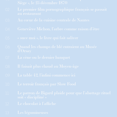
Siège », le 25 décembre 1870
Le premier film pornographique français se passait
02
au restaurant
Au cœur de la cuisine centrale de Nantes
03
Geneviève Michon, l’arbre comme raison d’être
04
« suce moi », le livre qui fait saliver
05
Quand les champs de blé entraient au Musée
06
d’Orsay
La cène ou le dernier banquet
07
Il faisait plus chaud au Moyen-âge
08
La table 42, l’infini commence ici
09
Le terroir français par Slow Food
10
Le patron de Bigard plaide pour que l’abattage rituel
11
soit « discipliné »
Le chocolat à l’affiche
12
Les légumineuses
13