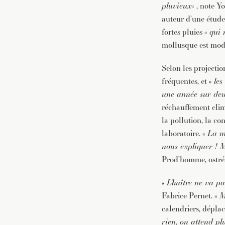
pluvieux
« , note 
auteur d’une étude 
fortes pluies «
qui 
mollusque est modi
Selon les projecti
fréquentes, et «
les
une année sur deu
réchauffement clima
la pollution, la co
laboratoire. «
La mo
nous expliquer ! M
Prod’homme, ostréi
«
L’huître ne va pa
Fabrice Pernet. «
M
calendriers, déplac
rien, on attend plu