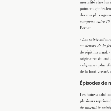
mortalité chez les 
pointent généralem
devenu plus agressi
comprise entre 16 
Pernet.
«
Les ostréiculteur
en dehors de la fe
de répit hivernal. 
originaires du sud 
«
dépenser plus d’
de la biodiversité, 
Épisodes de m
Les huîtres adultes
plusieurs reprises 
de mortalité extrê