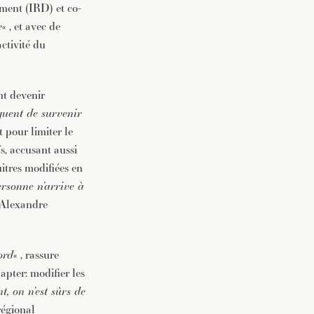
ement (IRD) et co-
e
« , et avec de
’activité du
nt devenir
squent de survenir
it pour limiter le
s, accusant aussi
uitres modifiées en
ersonne n’arrive à
t Alexandre
ord
« , rassure
dapter: modifier les
, on n’est sûrs de
régional