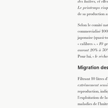
des huîtres, et ell
Le printemps risqu
de sa production 
Selon le comité nat
commercialisé 100.
japonaise (quasi-to
« calibres ». «
10 gr
auront 20% à 30%
Pour lui, «
le réch
Migration de
Filtrant 10 litres 
extrêmement sensi
reproduction, indi
l’exploitation de l
maladies de l’huîtr