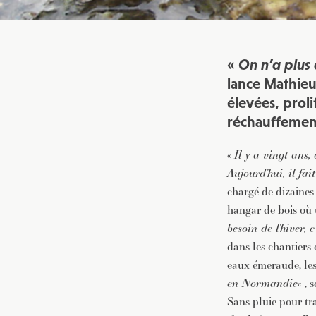
«
On n’a plus 
lance Mathieu
élevées, proli
réchauffement
«
Il y a vingt ans,
Aujourd’hui, il fai
chargé de dizaines
hangar de bois où u
besoin de l’hiver, 
dans les chantiers 
eaux émeraude, les 
en Normandie
« , 
Sans pluie pour tr