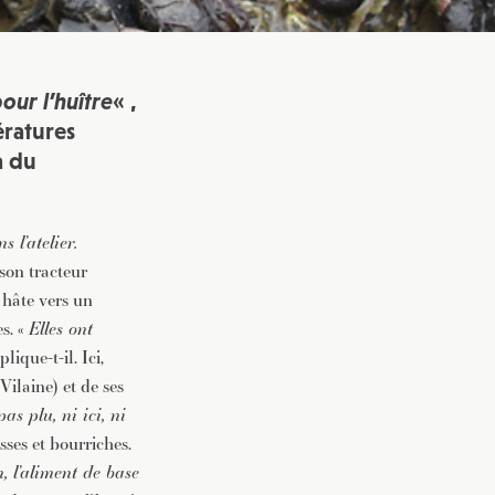
our l’huître
« ,
ératures
à du
 l’atelier.
son tracteur
 hâte vers un
es. «
Elles ont
xplique-t-il. Ici,
Vilaine) et de ses
pas plu, ni ici, ni
sses et bourriches.
n, l’aliment de base