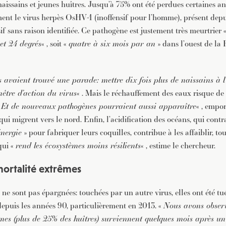
naissains et jeunes huîtres. Jusqu’à 75% ont été perdues certaines a
ent le virus herpès OsHV-1 (inoffensif pour l’homme), présent dep
f sans raison identifiée. Ce pathogène est justement très meurtrier 
et 24 degrés
« , soit «
quatre à six mois par an
» dans l’ouest de la 
s avaient trouvé une parade: mettre dix fois plus de naissains à l
nêtre d’action du virus
« . Mais le réchauffement des eaux risque de
«
Et de nouveaux pathogènes pourraient aussi apparaître
« , empor
qui migrent vers le nord. Enfin, l’acidification des océans, qui contra
énergie
» pour fabriquer leurs coquilles, contribue à les affaiblir, t
qui «
rend les écosystèmes moins résilients
« , estime le chercheur.
ortalité extrêmes
 ne sont pas épargnées: touchées par un autre virus, elles ont été t
depuis les années 90, particulièrement en 2013. «
Nous avons observ
mes (plus de 25% des huîtres) surviennent quelques mois après un