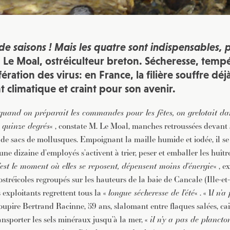
de saisons ! Mais les quatre sont indispensables, p
 Le Moal, ostréiculteur breton. Sécheresse, temp
fération des virus: en France, la filière souffre déj
 climatique et craint pour son avenir.
 quand on préparait les commandes pour les fêtes, on grelotait dans
t quinze degrés
« , constate M. Le Moal, manches retroussées devant 
 de sacs de mollusques. Empoignant la maille humide et iodée, il se
ne dizaine d’employés s’activent à trier, peser et emballer les huîtr
c’est le moment où elles se reposent, dépensent moins d’énergie
« , e
ostréicoles regroupés sur les hauteurs de la baie de Cancale (Ille-et-
exploitants regrettent tous la «
longue sécheresse de l’été
« . « I
l n’a 
soupire Bertrand Racinne, 59 ans, slalomant entre flaques salées, cai
ansporter les sels minéraux jusqu’à la mer, «
il n’y a pas de plancto