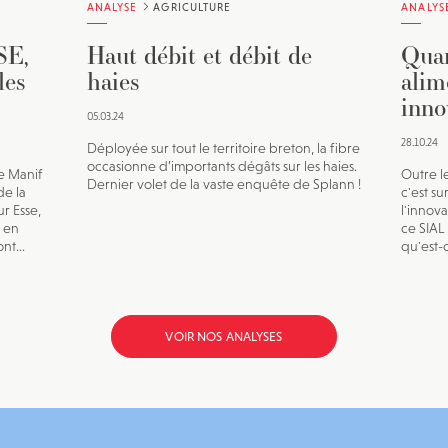
ANALYSE
AGRICULTURE
ANALYS
SE,
Haut débit et débit de
Quan
les
haies
alim
inno
05.03.24
28.10.24
Déployée sur tout le territoire breton, la fibre
occasionne d’importants dégâts sur les haies.
e Manif
Outre l
Dernier volet de la vaste enquête de Splann !
de la
c'est su
r Esse,
l'innova
 en
ce SIAL
nt...
qu'est-
VOIR NOS ANALYSES