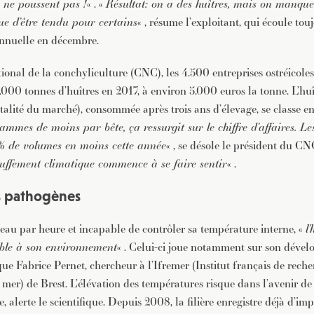
es ne poussent pas !
« . «
Résultat: on a des huîtres, mais on manque 
e d’être tendu pour certains
« , résume l’exploitant, qui écoule to
annuelle en décembre.
ional de la conchyliculture (CNC), les 4.500 entreprises ostréicoles
000 tonnes d’huîtres en 2017, à environ 5.000 euros la tonne. L’huî
talité du marché), consommée après trois ans d’élevage, se classe en
ammes de moins par bête, ça ressurgit sur le chiffre d’affaires. Les
 de volumes en moins cette année
« , se désole le président du C
auffement climatique commence à se faire sentir
« .
s pathogènes
d’eau par heure et incapable de contrôler sa température interne, «
l’
ble à son environnement
« . Celui-ci joue notamment sur son dével
que Fabrice Pernet, chercheur à l’Ifremer (Institut français de rech
a mer) de Brest. L’élévation des températures risque dans l’avenir de
e, alerte le scientifique. Depuis 2008, la filière enregistre déjà d’im