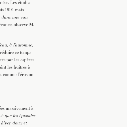
nnées. Les études
uis 1991 mais
«
dans une eau
France, observe M.
’eau, à l’automne,
 réduire ce temps
tés par les espèces
int les huîtres à
out comme l’érosion
uées massivement à
é que les épisodes
 hiver doux et