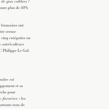
de gros calibres !
ujours plus de 50%
 françaises ont
tre creuse
 cinq catégories ou
 ostréiculteurs
NC Philippe Le Gal.
huître est
oppement et sa
erche pour
 «
favoriser
» les
portants taux de