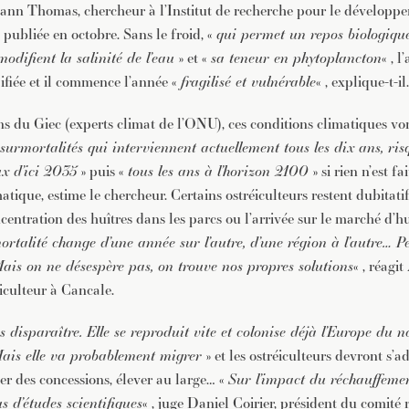
Yoann Thomas, chercheur à l’Institut de recherche pour le développ
publiée en octobre. Sans le froid, «
qui permet un repos biologiqu
modifient la salinité de l’eau
» et «
sa teneur en phytoplancton
« , l
fiée et il commence l’année «
fragilisé et vulnérable
« , explique-t-il.
ons du Giec (experts climat de l’ONU), ces conditions climatiques vo
 surmortalités qui interviennent actuellement tous les dix ans, ri
x d’ici 2035
» puis «
tous les ans à l’horizon 2100
» si rien n’est fa
tique, estime le chercheur. Certains ostréiculteurs restent dubitatif
ncentration des huîtres dans les parcs ou l’arrivée sur le marché d’h
rtalité change d’une année sur l’autre, d’une région à l’autre… P
ais on ne désespère pas, on trouve nos propres solutions
« , réagi
culteur à Cancale.
s disparaître. Elle se reproduit vite et colonise déjà l’Europe du n
ais elle va probablement migrer
» et les ostréiculteurs devront s’a
er des concessions, élever au large… «
Sur l’impact du réchauffement
s d’études scientifiques
« , juge Daniel Coirier, président du comité 