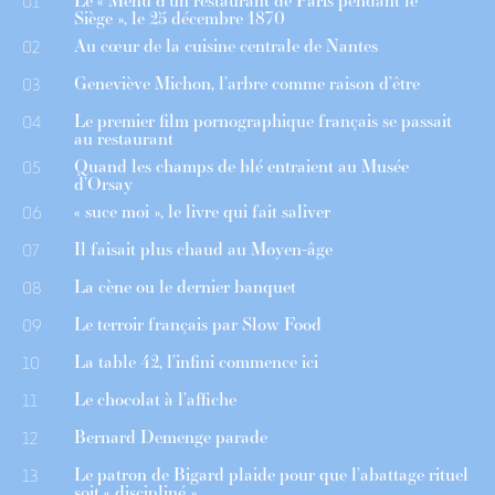
Le « Menu d’un restaurant de Paris pendant le
01
Siège », le 25 décembre 1870
Au cœur de la cuisine centrale de Nantes
02
Geneviève Michon, l’arbre comme raison d’être
03
Le premier film pornographique français se passait
04
au restaurant
Quand les champs de blé entraient au Musée
05
d’Orsay
« suce moi », le livre qui fait saliver
06
Il faisait plus chaud au Moyen-âge
07
La cène ou le dernier banquet
08
Le terroir français par Slow Food
09
La table 42, l’infini commence ici
10
Le chocolat à l’affiche
11
Bernard Demenge parade
12
Le patron de Bigard plaide pour que l’abattage rituel
13
soit « discipliné »