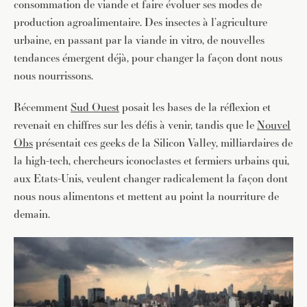
consommation de viande et faire évoluer ses modes de
production agroalimentaire. Des insectes à l’agriculture
urbaine, en passant par la viande in vitro, de nouvelles
tendances émergent déjà, pour changer la façon dont nous
nous nourrissons.
Récemment
Sud Ouest
posait les bases de la réflexion et
revenait en chiffres sur les défis à venir, tandis que le
Nouvel
Obs
présentait ces geeks de la Silicon Valley, milliardaires de
la high-tech, chercheurs iconoclastes et fermiers urbains qui,
aux Etats-Unis, veulent changer radicalement la façon dont
nous nous alimentons et mettent au point la nourriture de
demain.