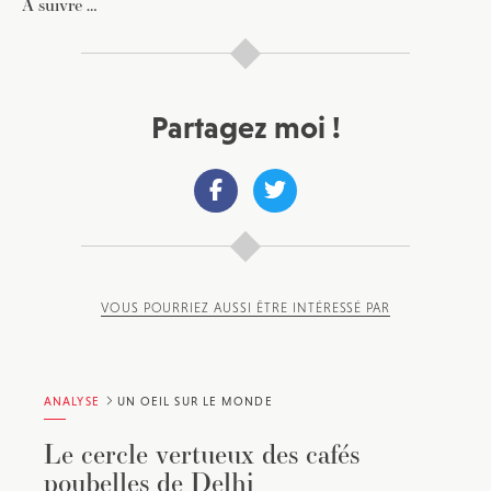
A suivre …
Partagez moi !
JE M'INSCRIS À LA NEWSLETTER
Pour recevoir toutes les deux semaines notre lettre
d’info avec une sélection d’articles …
VOUS POURRIEZ AUSSI ÊTRE INTÉRESSÉ PAR
ANALYSE
UN OEIL SUR LE MONDE
Le cercle vertueux des cafés
poubelles de Delhi