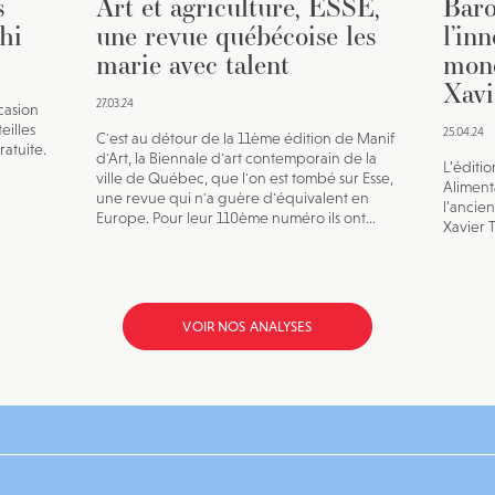
s
Art et agriculture, ESSE,
Baro
hi
une revue québécoise les
l’in
marie avec talent
mond
Xavi
27.03.24
casion
eilles
25.04.24
C'est au détour de la 11ème édition de Manif
ratuite.
d'Art, la Biennale d'art contemporain de la
L’éditi
ville de Québec, que l'on est tombé sur Esse,
Aliment
une revue qui n'a guère d'équivalent en
l’ancie
Europe. Pour leur 110ème numéro ils ont...
Xavier T
VOIR NOS ANALYSES