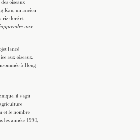
 des oiseaux
ong Kan, un ancien
 riz doré et
éapprendre aux
ojet lancé
ice aux oiseaux.
 consommée à Hong
ique, il s’agit
’agriculture
om et le nombre
ns les années 1990,