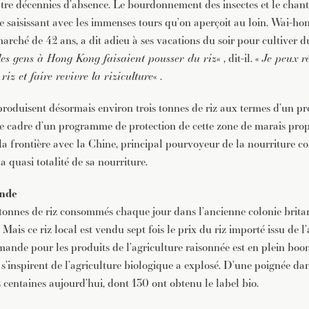
atre décennies d’absence. Le bourdonnement des insectes et le chant
te saisissant avec les immenses tours qu’on aperçoit au loin. Wai-h
rché de 42 ans, a dit adieu à ses vacations du soir pour cultiver du
les gens à Hong Kong faisaient pousser du riz
« , dit-il. «
Je peux r
riz et faire revivre la riziculture
« .
produisent désormais environ trois tonnes de riz aux termes d’un pr
le cadre d’un programme de protection de cette zone de marais prop
 la frontière avec la Chine, principal pourvoyeur de la nourriture
 quasi totalité de sa nourriture.
nde
nnes de riz consommés chaque jour dans l’ancienne colonie britann
 Mais ce riz local est vendu sept fois le prix du riz importé issu de l
emande pour les produits de l’agriculture raisonnée est en plein bo
 s’inspirent de l’agriculture biologique a explosé. D’une poignée da
s centaines aujourd’hui, dont 130 ont obtenu le label bio.