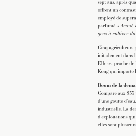
sept ans, après qu
offrent un contras
employé de superma
parfumé. «
Avant, 
gens à cultiver du 
Cinq agriculteurs 
initialement dans 
Elle est proche de
Kong qui importe la
Boom de la dema
Comparé aux 833 to
d’une goutte d’eau.
industrielle. La d
d’exploitations qui
elles sont plusieur