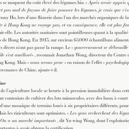
 se moquent du coût élevé des légumes bio. «
Après avoir appris q
et pas mal de façons de faire pousser les légumes, je crois que c’e
Jenny Ho, lors d’une flânerie dans l’un des marchés organiques de la 
e à Hong Kong ne voyage pas, et en conséquence, elle est plus fra
uit-elle. Les autorités sanitaires sont pointilleuses quant à la qualit
ls de Hong Kong. En 2013, sur environ 65.000 échantillons alimentai
 divers n’ont pas passé la rampe. Le «
gouvernement se débrouille
le s’est amélioré
« , reconnaît Jonathan Wong, directeur du Centre 
ng Kong. Mais «
nous avons peur
» en raison de l’effet «
psychologiq
ovenance de Chine, ajoute-t-il.
ine
 l’agriculture locale se heurte à la pression immobilière dans cette 
nt contraints de cultiver des lots minuscules, avec des baux à cour
’une mosaïque de terrains loués à six propriétaires différents, pour
ais les riziculteurs sont optimistes. «
Les gens recherchent des légum
e. On a un marché important
« , dit Yu-wing Wong, dont l’exploitati
rtantes à avoir obtenu la certification.