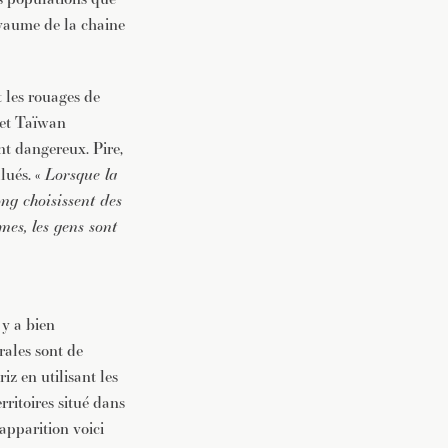
oyaume de la chaine
vec une
 les rouages de
e et Taïwan
nt dangereux. Pire,
lués. «
Lorsque la
ng choisissent des
mes, les gens sont
 y a bien
rales sont de
iz en utilisant les
ritoires situé dans
éapparition voici