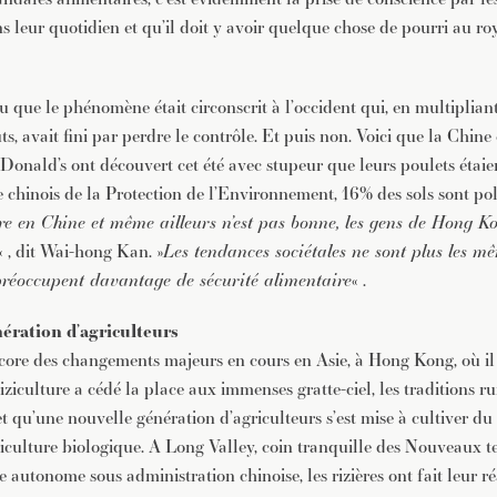
JE M'INSCRIS À LA NEWSLETTER
ns leur quotidien et qu’il doit y avoir quelque chose de pourri au r
Pour recevoir toutes les deux semaines notre lettre d’info a
sélection d’articles …
 que le phénomène était circonscrit à l’occident qui, en multipliant
s, avait fini par perdre le contrôle. Et puis non. Voici que la Chin
Donald’s ont découvert cet été avec stupeur que leurs poulets étaie
e chinois de la Protection de l’Environnement, 16% des sols sont pol
re en Chine et même ailleurs n’est pas bonne, les gens de Hong Ko
« , dit Wai-hong Kan. »
Les tendances sociétales ne sont plus les mê
e préoccupent davantage de sécurité alimentaire
« .
ération d’agriculteurs
encore des changements majeurs en cours en Asie, à Hong Kong, où il
ziculture a cédé la place aux immenses gratte-ciel, les traditions ru
et qu’une nouvelle génération d’agriculteurs s’est mise à cultiver du r
iculture biologique. A Long Valley, coin tranquille des Nouveaux ter
re autonome sous administration chinoise, les rizières ont fait leur r