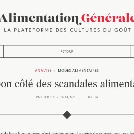
RETOUR
ANALYSE
MODES ALIMENTAIRES
on côté des scandales aliment
PAR
PIERRE HIVERNAT
AFP
04.11.14
andales alimentaires, c’est évidemment la prise de conscience par l