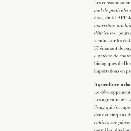
Les consommateurs
mal de pesticides 
bio
« , dit à l’AFP 
nourriture produit
délicieuse
« , pours
vendus sur les éta
57 émanant de pays
«
système de contrô
biologiques de Ho
importations en pr
Agriculture urba
Le développement de
Les agriculteurs so
Fung qui s’occupe d
deux et cinq ans. M
cultivés sur plac
parmi les plus impo