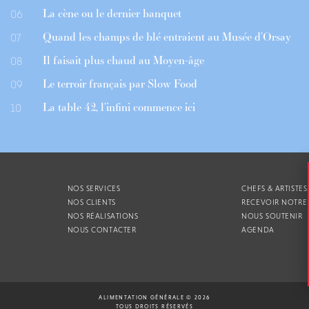
La cène ou le dernier banquet
06
Quand les champs de blé entraient au Musée d’Orsay
07
Il faisait plus chaud au Moyen-âge
08
Le terroir français par Slow Food
09
La table 42, l’infini commence ici
10
NOS SERVICES
CHEFS & ARTISTES
NOS CLIENTS
RECEVOIR NOTRE
NOS RÉALISATIONS
NOUS SOUTENIR
NOUS CONTACTER
AGENDA
ALIMENTATION GÉNÉRALE © 2026
TOUS DROITS RÉSERVÉS