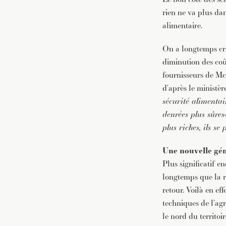
rien ne va plus da
alimentaire.
On a longtemps cru
diminution des coût
fournisseurs de Mc
d’après le ministèr
sécurité alimentai
denrées plus sûres
plus riches, ils s
Une nouvelle gén
Plus significatif 
longtemps que la ri
retour. Voilà en eff
techniques de l’agr
le nord du territoi