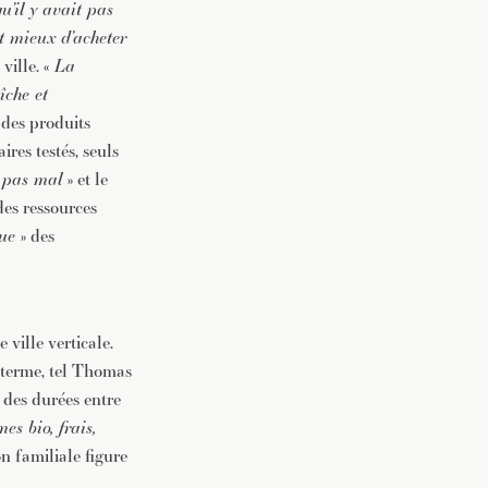
u’il y avait pas
st mieux d’acheter
ville. «
La
îche et
é des produits
res testés, seuls
 pas mal
» et le
des ressources
ue
» des
ville verticale.
t terme, tel Thomas
 des durées entre
es bio, frais,
on familiale figure