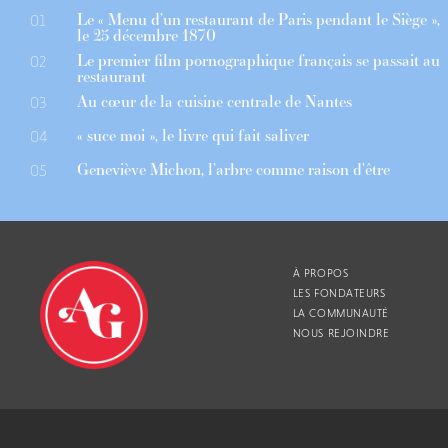
Le « Menu d’un restaurant de Paris pendant le Siège »,
01
le 25 décembre 1870
Le premier film pornographique français se passait au
02
restaurant
Au cœur de la cuisine centrale de Nantes
03
« suce moi », le livre qui fait saliver
04
Geneviève Michon, l’arbre comme raison d’être
05
À PROPOS
LES FONDATEURS
LA COMMUNAUTÉ
NOUS REJOINDRE