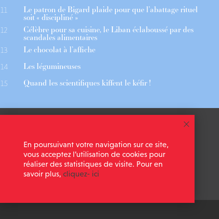
Le patron de Bigard plaide pour que l’abattage rituel
11
soit « discipliné »
Célèbre pour sa cuisine, le Liban éclaboussé par des
12
scandales alimentaires
Le chocolat à l’affiche
13
Les légumineuses
14
Quand les scientifiques kiffent le kéfir !
15
 ASSOCIÉS
CGU
En poursuivant votre navigation sur ce site,
 NEWSLETTER
MENTIONS LÉGALES
vous acceptez l’utilisation de cookies pour
réaliser des statistiques de visite. Pour en
savoir plus,
cliquez- ici