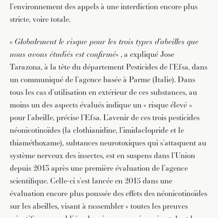
l’environnement des appels à une interdiction encore plus
stricte, voire totale.
«
Globalement le risque pour les trois types d’abeilles que
nous avons étudiés est confirmé
« , a expliqué Jose
Tarazona, à la tête du département Pesticides de l’Efsa, dans
un communiqué de l’agence basée à Parme (Italie). Dans
tous les cas d’utilisation en extérieur de ces substances, au
moins un des aspects évalués indique un « risque élevé »
pour l’abeille, précise l’Efsa. L’avenir de ces trois pesticides
néonicotinoïdes (la clothianidine, l’imidaclopride et le
thiaméthoxame), subtances neurotoxiques qui s’attaquent au
système nerveux des insectes, est en suspens dans l’Union
depuis 2013 après une première évaluation de l’agence
scientifique. Celle-ci s’est lancée en 2015 dans une
évaluation encore plus poussée des effets des néonicotinoïdes
sur les abeilles, visant à rassembler « toutes les preuves