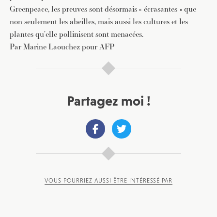
Greenpeace, les preuves sont désormais « écrasantes » que
JE M'INSCRIS À LA NEWSLETTER
non seulement les abeilles, mais aussi les cultures et les
Pour recevoir toutes les deux semaines notre lettre
plantes qu’elle pollinisent sont menacées.
d’info avec une sélection d’articles …
Par Marine Laouchez pour AFP
Partagez moi !
VOUS POURRIEZ AUSSI ÊTRE INTÉRESSÉ PAR