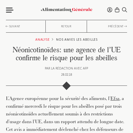
SUIVANT
RETOUR
PRÉCÉDENT
ANALYSE
NOS AMIES LES ABEILLES
Néonicotinoïdes: une agence de l’UE
confirme le risque pour les abeilles
PAR
LA RÉDACTION AVEC AFP
28.02.18
L’Agence européenne pour la sécurité des aliments, l’
Efsa
, a
confirmé mercredi le risque pour les abeilles posé par trois
néonicotinoïdes actuellement soumis à des restrictions
d’usage dans l’UE, dans un rapport attendu de longue date.
Cet avis a immédiatement déclenché chez les défenseurs de