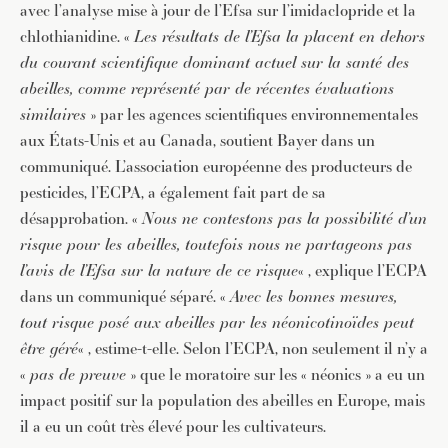
avec l’analyse mise à jour de l’Efsa sur l’imidaclopride et la
chlothianidine. «
Les résultats de l’Efsa la placent en dehors
du courant scientifique dominant actuel sur la santé des
abeilles, comme représenté par de récentes évaluations
similaires
» par les agences scientifiques environnementales
aux États-Unis et au Canada, soutient Bayer dans un
communiqué. L’association européenne des producteurs de
pesticides, l’ECPA, a également fait part de sa
désapprobation. «
Nous ne contestons pas la possibilité d’un
risque pour les abeilles, toutefois nous ne partageons pas
l’avis de l’Efsa sur la nature de ce risque
« , explique l’ECPA
dans un communiqué séparé. «
Avec les bonnes mesures,
tout risque posé aux abeilles par les néonicotinoïdes peut
être géré
« , estime-t-elle. Selon l’ECPA, non seulement il n’y a
«
pas de preuve
» que le moratoire sur les « néonics » a eu un
impact positif sur la population des abeilles en Europe, mais
il a eu un coût très élevé pour les cultivateurs.