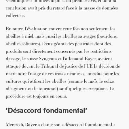
scientifiques » publiées depuis son premier avis, et dont la
conclusion avait pris du retard face à la masse de données
collectées.
En outre, l’évaluation couvre cette fois non seulement les
abeilles à miel, mais aussi les abeilles sauvages (bourdons,
abeilles solitaires). Deux géants des pesticides dont des
produits sont directement concernés par les restrictions
d’usage, le suisse Syngenta et l’allemand Bayer, avaient
attaqué devant le Tribunal de justice de l’UE la décision de
restreindre l’usage de ces trois « néonics », interdits pour les
cultures qui attirent les abeilles (comme le maïs, le colza
oléagineux ou le tournesol) sauf quelques exceptions. La
procédure est toujours en cours.
‘Désaccord fondamental’
Mercredi, Bayer a clamé son « désaccord fonndamental »