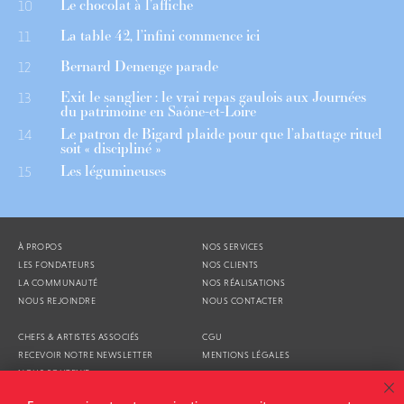
Le chocolat à l’affiche
10
La table 42, l’infini commence ici
11
Bernard Demenge parade
12
Exit le sanglier : le vrai repas gaulois aux Journées
13
du patrimoine en Saône-et-Loire
Le patron de Bigard plaide pour que l’abattage rituel
14
soit « discipliné »
Les légumineuses
15
À PROPOS
NOS SERVICES
LES FONDATEURS
NOS CLIENTS
LA COMMUNAUTÉ
NOS RÉALISATIONS
NOUS REJOINDRE
NOUS CONTACTER
CHEFS & ARTISTES ASSOCIÉS
CGU
RECEVOIR NOTRE NEWSLETTER
MENTIONS LÉGALES
NOUS SOUTENIR
AGENDA