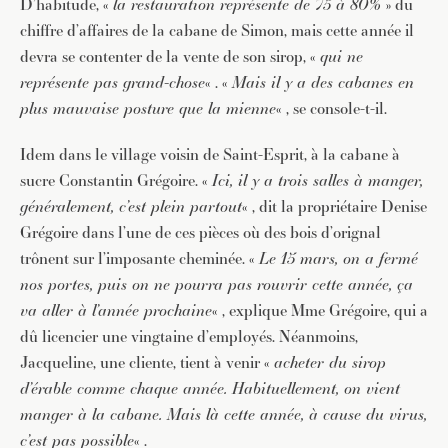
D’habitude, «
la restauration représente de 75 à 80%
» du
chiffre d’affaires de la cabane de Simon, mais cette année il
devra se contenter de la vente de son sirop, «
qui ne
représente pas grand-chose
« . «
Mais il y a des cabanes en
plus mauvaise posture que la mienne
« , se console-t-il.
Idem dans le village voisin de Saint-Esprit, à la cabane à
sucre Constantin Grégoire. «
Ici, il y a trois salles à manger,
généralement, c’est plein partout
« , dit la propriétaire Denise
Grégoire dans l’une de ces pièces où des bois d’orignal
trônent sur l’imposante cheminée. «
Le 15 mars, on a fermé
nos portes, puis on ne pourra pas rouvrir cette année, ça
va aller à l’année prochaine
« , explique Mme Grégoire, qui a
dû licencier une vingtaine d’employés. Néanmoins,
Jacqueline, une cliente, tient à venir «
acheter du sirop
d’érable comme chaque année. Habituellement, on vient
manger à la cabane. Mais là cette année, à cause du virus,
c’est pas possible
« .