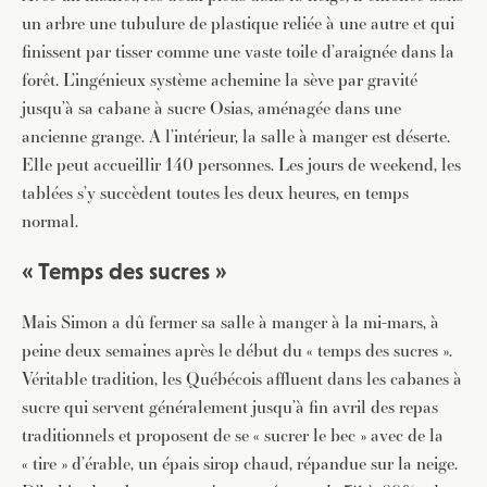
un arbre une tubulure de plastique reliée à une autre et qui
finissent par tisser comme une vaste toile d’araignée dans la
forêt. L’ingénieux système achemine la sève par gravité
jusqu’à sa cabane à sucre Osias, aménagée dans une
ancienne grange. A l’intérieur, la salle à manger est déserte.
Elle peut accueillir 140 personnes. Les jours de weekend, les
tablées s’y succèdent toutes les deux heures, en temps
normal.
« Temps des sucres »
Mais Simon a dû fermer sa salle à manger à la mi-mars, à
peine deux semaines après le début du « temps des sucres ».
Véritable tradition, les Québécois affluent dans les cabanes à
sucre qui servent généralement jusqu’à fin avril des repas
traditionnels et proposent de se « sucrer le bec » avec de la
« tire » d’érable, un épais sirop chaud, répandue sur la neige.