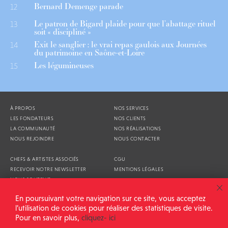
Bernard Demenge parade
12
Le patron de Bigard plaide pour que l’abattage rituel
13
soit « discipliné »
Exit le sanglier : le vrai repas gaulois aux Journées
14
du patrimoine en Saône-et-Loire
Les légumineuses
15
À PROPOS
NOS SERVICES
LES FONDATEURS
NOS CLIENTS
LA COMMUNAUTÉ
NOS RÉALISATIONS
NOUS REJOINDRE
NOUS CONTACTER
CHEFS & ARTISTES ASSOCIÉS
CGU
RECEVOIR NOTRE NEWSLETTER
MENTIONS LÉGALES
NOUS SOUTENIR
AGENDA
En poursuivant votre navigation sur ce site, vous acceptez
l’utilisation de cookies pour réaliser des statistiques de visite.
Pour en savoir plus,
cliquez- ici
ALIMENTATION GÉNÉRALE © 2026
TOUS DROITS RÉSERVÉS