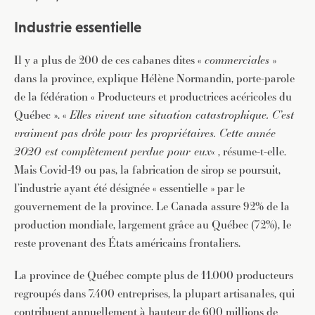
Industrie essentielle
Il y a plus de 200 de ces cabanes dites «
commerciales
»
dans la province, explique Hélène Normandin, porte-parole
de la fédération « Producteurs et productrices acéricoles du
Québec ». «
Elles vivent une situation catastrophique. C’est
vraiment pas drôle pour les propriétaires. Cette année
2020 est complètement perdue pour eux
« , résume-t-elle.
Mais Covid-19 ou pas, la fabrication de sirop se poursuit,
l’industrie ayant été désignée « essentielle » par le
gouvernement de la province. Le Canada assure 92% de la
production mondiale, largement grâce au Québec (72%), le
reste provenant des États américains frontaliers.
La province de Québec compte plus de 11.000 producteurs
regroupés dans 7.400 entreprises, la plupart artisanales, qui
contribuent annuellement à hauteur de 600 millions de