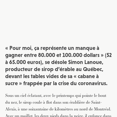
« Pour moi, ça représente un manque à
gagner entre 80.000 et 100.000 dollars » (52
à 65.000 euros), se désole Simon Lanoue,
producteur de sirop d’érable au Québec,
devant les tables vides de sa « cabane à
sucre » frappée par la crise du coronavirus.
Sous un ciel éclatant, avec le printemps qui pointe le bout
du nez, le sirop coule à flot dans son érablière de Saint-
Alexis, à une soixantaine de kilomètres au nord de Montréal.
Avec un maillet, les deux pieds dans la neige, il enfonce dans