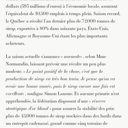
dollars (393 millions d’euros) à l’économie locale, assurant
l’équivalent de 10.500 emplois à temps plein. Saison record,
le Québec a récolté l’an dernier plus de 72.000 tonnes de
sirop, exportées à 80% dans soixante pays, États-Unis,
Allemagne et Royaume-Uni étant les plus importants
acheteurs.
La saison actuelle s’annonce «
normale
« , selon Mme
JE M'INSCRIS À LA NEWSLETTER
Normandin, laissant prévoir une récolte un peu plus
modeste. «
Le point positif de la chose, c’est que la
Pour recevoir toutes les deux semaines notre lettre
production de sirop va très bon train. Je pense qu’on va
d’info avec une sélection d’articles …
avoir une bonne année, puis le sirop encore une fois est
excellent
« , souligne Simon Lanoue. Et aucune pénurie n’est
appréhendée, la fédération disposant d’une «
réserve
stratégique d’or blond
» pour assurer la stabilité des prix:
plus de 45.000 tonnes de sirop stockées dans des barils dans
un entrepôt cadenassé, grand comme cinq terrains de