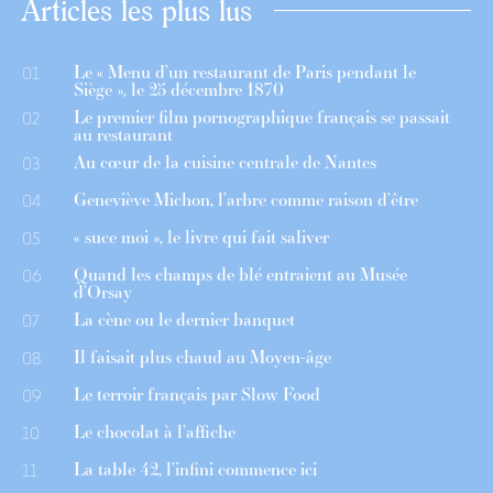
Articles les plus lus
Le « Menu d’un restaurant de Paris pendant le
01
Siège », le 25 décembre 1870
Le premier film pornographique français se passait
02
au restaurant
Au cœur de la cuisine centrale de Nantes
03
Geneviève Michon, l’arbre comme raison d’être
04
« suce moi », le livre qui fait saliver
05
Quand les champs de blé entraient au Musée
06
d’Orsay
La cène ou le dernier banquet
07
Il faisait plus chaud au Moyen-âge
08
Le terroir français par Slow Food
09
Le chocolat à l’affiche
10
La table 42, l’infini commence ici
11