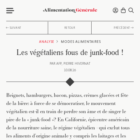
SUIVANT
RETOUR
PRÉCÉDENT
ANALYSE
MODES ALIMENTAIRES
Les végétaliens fous de junk-food !
PAR
AFP
PIERRE HIVERNAT
10.08.16
Beignets, hamburgers, bacon, pizzas, crèmes glacées et fête
de la bière: à force de se démocratiser, le mouvement
végétalien est-il en train de perdre son âme et de singer le
pire de la « junk-food »? En Californie, épicentre américain
de la nourriture saine, le régime végétalien –qui exclut tous
les aliments d’origine animale y compris les laitages et les