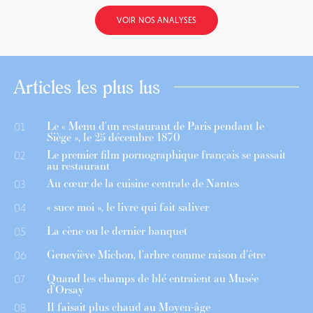
VOIR NOS ANALYSES
Articles les plus lus
Le « Menu d’un restaurant de Paris pendant le
01
Siège », le 25 décembre 1870
Le premier film pornographique français se passait
02
au restaurant
Au cœur de la cuisine centrale de Nantes
03
« suce moi », le livre qui fait saliver
04
La cène ou le dernier banquet
05
Geneviève Michon, l’arbre comme raison d’être
06
Quand les champs de blé entraient au Musée
07
d’Orsay
Il faisait plus chaud au Moyen-âge
08