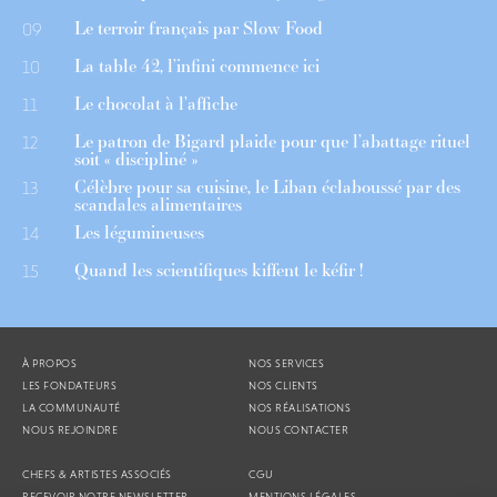
Le terroir français par Slow Food
09
La table 42, l’infini commence ici
10
Le chocolat à l’affiche
11
Le patron de Bigard plaide pour que l’abattage rituel
12
soit « discipliné »
Célèbre pour sa cuisine, le Liban éclaboussé par des
13
scandales alimentaires
Les légumineuses
14
Quand les scientifiques kiffent le kéfir !
15
À PROPOS
NOS SERVICES
LES FONDATEURS
NOS CLIENTS
LA COMMUNAUTÉ
NOS RÉALISATIONS
NOUS REJOINDRE
NOUS CONTACTER
CHEFS & ARTISTES ASSOCIÉS
CGU
RECEVOIR NOTRE NEWSLETTER
MENTIONS LÉGALES