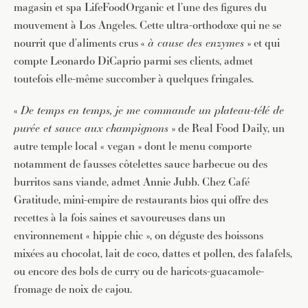
magasin et spa LifeFoodOrganic et l’une des figures du
mouvement à Los Angeles. Cette ultra-orthodoxe qui ne se
nourrit que d’aliments crus «
à cause des enzymes
» et qui
compte Leonardo DiCaprio parmi ses clients, admet
toutefois elle-même succomber à quelques fringales.
«
De temps en temps, je me commande un plateau-télé de
purée et sauce aux champignons
» de Real Food Daily, un
autre temple local « vegan » dont le menu comporte
notamment de fausses côtelettes sauce barbecue ou des
burritos sans viande, admet Annie Jubb. Chez Café
Gratitude, mini-empire de restaurants bios qui offre des
recettes à la fois saines et savoureuses dans un
environnement « hippie chic », on déguste des boissons
mixées au chocolat, lait de coco, dattes et pollen, des falafels,
ou encore des bols de curry ou de haricots-guacamole-
fromage de noix de cajou.