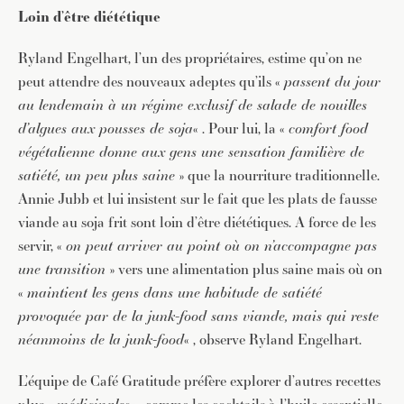
Loin d’être diététique
Ryland Engelhart, l’un des propriétaires, estime qu’on ne
peut attendre des nouveaux adeptes qu’ils «
passent du jour
au lendemain à un régime exclusif de salade de nouilles
d’algues aux pousses de soja
« . Pour lui, la «
comfort food
végétalienne donne aux gens une sensation familière de
satiété, un peu plus saine
» que la nourriture traditionnelle.
Annie Jubb et lui insistent sur le fait que les plats de fausse
viande au soja frit sont loin d’être diététiques. A force de les
servir, «
on peut arriver au point où on n’accompagne pas
JE M'INSCRIS À LA NEWSLETTER
une transition
» vers une alimentation plus saine mais où on
Pour recevoir toutes les deux semaines notre lettre
«
maintient les gens dans une habitude de satiété
d’info avec une sélection d’articles …
provoquée par de la junk-food sans viande, mais qui reste
néanmoins de la junk-food
« , observe Ryland Engelhart.
L’équipe de Café Gratitude préfère explorer d’autres recettes