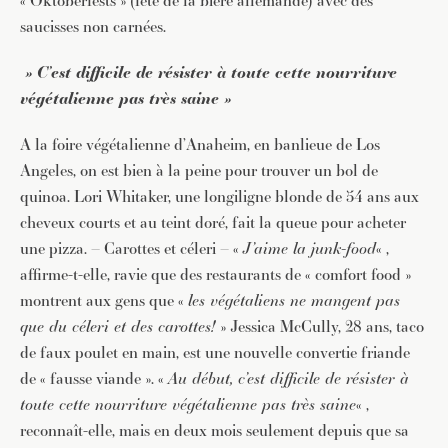
« Oktoberfests » (fête de la bière allemande) avec des
saucisses non carnées.
» C’est difficile de résister à toute cette nourriture
végétalienne pas très saine »
A la foire végétalienne d’Anaheim, en banlieue de Los
Angeles, on est bien à la peine pour trouver un bol de
quinoa. Lori Whitaker, une longiligne blonde de 54 ans aux
cheveux courts et au teint doré, fait la queue pour acheter
une pizza. – Carottes et céleri – «
J’aime la junk-food
« ,
affirme-t-elle, ravie que des restaurants de « comfort food »
montrent aux gens que «
les végétaliens ne mangent pas
que du céleri et des carottes!
» Jessica McCully, 28 ans, taco
de faux poulet en main, est une nouvelle convertie friande
de « fausse viande ». «
Au début, c’est difficile de résister à
toute cette nourriture végétalienne pas très saine
« ,
reconnaît-elle, mais en deux mois seulement depuis que sa