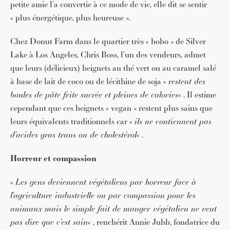
petite amie l’a convertie à ce mode de vie, elle dit se sentir
« plus énergétique, plus heureuse ».
Chez Donut Farm dans le quartier très « bobo » de Silver
Lake à Los Angeles, Chris Boss, l’un des vendeurs, admet
que leurs (délicieux) beignets au thé vert ou au caramel salé
à base de lait de coco ou de lécithine de soja «
restent des
boules de pâte frite sucrée et pleines de calories
« . Il estime
cependant que ces beignets « vegan » restent plus sains que
leurs équivalents traditionnels car «
ils ne contiennent pas
d’acides gras trans ou de cholestérol
« .
Horreur et compassion
«
Les gens deviennent végétaliens par horreur face à
l’agriculture industrielle ou par compassion pour les
animaux mais le simple fait de manger végétalien ne veut
pas dire que c’est sain
« , renchérit Annie Jubb, fondatrice du