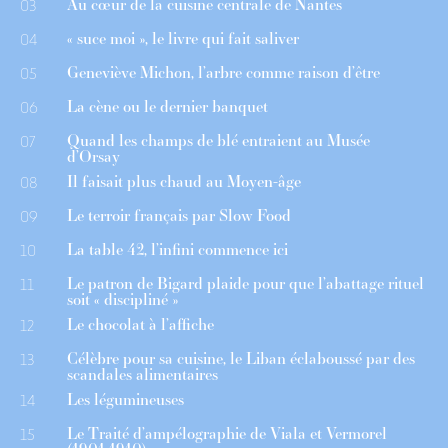
Au cœur de la cuisine centrale de Nantes
03
« suce moi », le livre qui fait saliver
04
Geneviève Michon, l’arbre comme raison d’être
05
La cène ou le dernier banquet
06
Quand les champs de blé entraient au Musée
07
d’Orsay
Il faisait plus chaud au Moyen-âge
08
Le terroir français par Slow Food
09
La table 42, l’infini commence ici
10
Le patron de Bigard plaide pour que l’abattage rituel
11
soit « discipliné »
Le chocolat à l’affiche
12
Célèbre pour sa cuisine, le Liban éclaboussé par des
13
scandales alimentaires
Les légumineuses
14
Le Traité d’ampélographie de Viala et Vermorel
15