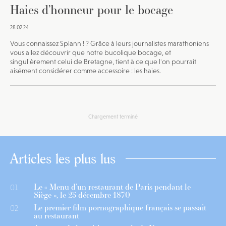
Haies d’honneur pour le bocage
28.02.24
Vous connaissez Splann ! ? Grâce à leurs journalistes marathoniens
vous allez découvrir que notre bucolique bocage, et
singulièrement celui de Bretagne, tient à ce que l'on pourrait
aisément considérer comme accessoire : les haies.
Chargement terminé
Articles les plus lus
Le « Menu d’un restaurant de Paris pendant le
01
Siège », le 25 décembre 1870
Le premier film pornographique français se passait
02
au restaurant