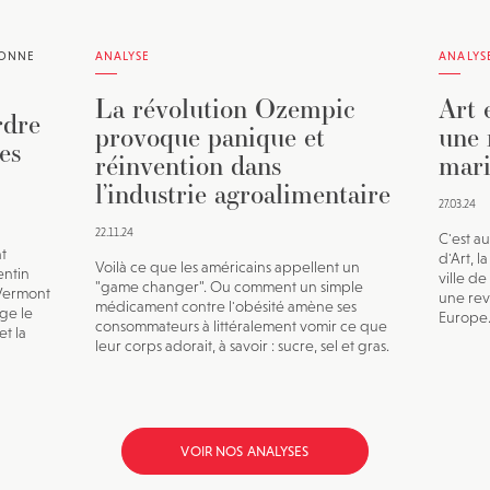
RONNE
ANALYSE
ANALYS
La révolution Ozempic
Art 
rdre
provoque panique et
une 
es
réinvention dans
mari
l’industrie agroalimentaire
27.03.24
22.11.24
C'est a
nt
d'Art, 
Voilà ce que les américains appellent un
entin
ville d
"game changer". Ou comment un simple
Vermont
une rev
médicament contre l'obésité amène ses
ge le
Europe.
consommateurs à littéralement vomir ce que
et la
leur corps adorait, à savoir : sucre, sel et gras.
VOIR NOS ANALYSES