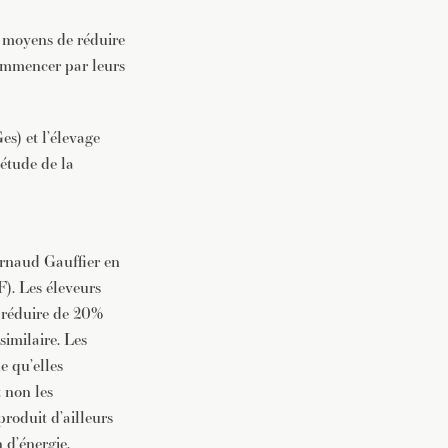
s moyens de réduire
vec une
commencer par leurs
es) et l’élevage
’étude de la
 Arnaud Gauffier en
). Les éleveurs
à réduire de 20%
similaire. Les
e qu’elles
t non les
produit d’ailleurs
 d’énergie.