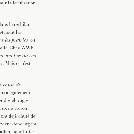
r la fertilisation.
dans leurs bilans
etenant les
s les prairies, on
 Dollé. Chez WWF
une analyse au cas
x
« . Mais ce n’est
re cause de
e, nait également
er des élevages
aux ne verront
 ont déjà chuté de
evient donc urgent
ffier, pour lutter