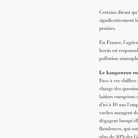
Certains diront qu
significativement l
prairies.
En France, l’agricu
bovin est responsab
pollution atmosphé
Le kangourou ru
Face à ces chiffres
charge des questio
laitiers européens
d’ici à 10 ans l’em
vaches mangent de 
dégagent lorsqu’ell
flatulences, qui so
plus de 50% des Ge