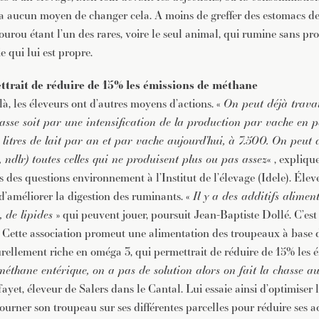
y a aucun moyen de changer cela. A moins de greffer des estomacs 
gourou étant l’un des rares, voire le seul animal, qui rumine sans p
e qui lui est propre.
ttrait de réduire de 15% les émissions de méthane
là, les éleveurs ont d’autres moyens d’actions. «
On peut déjà travai
asse soit par une intensification de la production par vache en 
itres de lait par an et par vache aujourd’hui, à 7.500. On peut 
, ndlr) toutes celles qui ne produisent plus ou pas assez
« , expliq
 des questions environnement à l’Institut de l’élevage (Idele). Élev
d’améliorer la digestion des ruminants. «
Il y a des additifs aliment
, de lipides
» qui peuvent jouer, poursuit Jean-Baptiste Dollé. C’es
Cette association promeut une alimentation des troupeaux à base 
urellement riche en oméga 3, qui permettrait de réduire de 15% les 
méthane entérique, on a pas de solution alors on fait la chasse au
yet, éleveur de Salers dans le Cantal. Lui essaie ainsi d’optimiser 
tourner son troupeau sur ses différentes parcelles pour réduire ses a