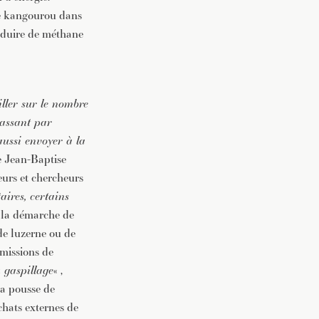
de kangourou dans
roduire de méthane
ller sur le nombre
passant par
aussi envoyer à la
ue Jean-Baptise
eurs et chercheurs
aires, certains
t la démarche de
de luzerne ou de
émissions de
 gaspillage
« ,
la pousse de
chats externes de