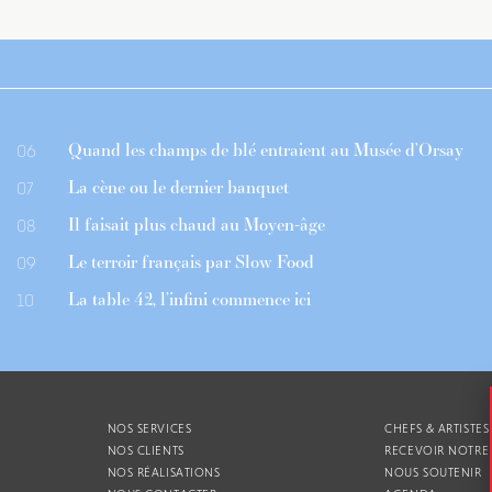
Quand les champs de blé entraient au Musée d’Orsay
06
La cène ou le dernier banquet
07
Il faisait plus chaud au Moyen-âge
08
Le terroir français par Slow Food
09
La table 42, l’infini commence ici
10
NOS SERVICES
CHEFS & ARTISTES
NOS CLIENTS
RECEVOIR NOTRE
NOS RÉALISATIONS
NOUS SOUTENIR