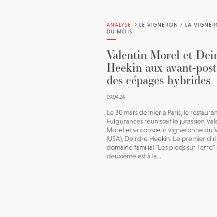
ANALYSE
LE VIGNERON / LA VIGNE
DU MOIS
Valentin Morel et Dei
Heekin aux avant-post
des cépages hybrides
09.04.24
Le 30 mars dernier à Paris, le restaura
Fulgurances réunissait le jurassien Val
Morel et sa consœur vigneronne du 
(USA), Deirdre Heekin. Le premier diri
domaine familial "Les pieds sur Terre" 
deuxième est à la...