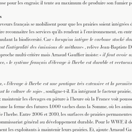
se pour les engrais: il tente au maximum de produire son fumier pou
s
leveurs français se mobilisent pour que les prairies soient intégrées 
re reconnaître les services qu’ils rendent à l’environnement, en entr
mulant la biodiversité. Car «
lorsqu’on intègre le carbone stocké dan
t l’intégralité des émissions de méthane
« , relève Jean-Baptiste
pproche multi-critère mais Arnaud Gauffier insiste: «
il faut avoir 
ce, «
le système français d’élevage à l’herbe est durable et vertueu
e, «
l’élevage à l’herbe est une pratique très extensive et la premiè
nt la culture de soja
« , souligne-t-il. En intégrant le facteur prairi
: maintenir les élevages en pâture à l’heure où la France voit pouss
mme la ferme des futures 1.000 vaches dans la Somme, où les anim
de l’herbe. Entre 2006 et 2010, les surfaces de prairies permanentes
commissariat général au développement durable. Pour le WWF, il d
ent les exploitants à maintenir leurs prairies. Et, ajoute Arnaud Gau