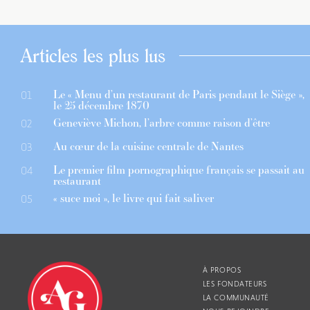
Articles les plus lus
Le « Menu d’un restaurant de Paris pendant le Siège »,
01
le 25 décembre 1870
Geneviève Michon, l’arbre comme raison d’être
02
Au cœur de la cuisine centrale de Nantes
03
Le premier film pornographique français se passait au
04
restaurant
« suce moi », le livre qui fait saliver
05
À PROPOS
LES FONDATEURS
LA COMMUNAUTÉ