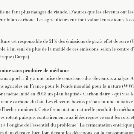
JE M'INSCRIS À LA NEWSLETTER
’ils ne faut plus manger de viande. D’autres que les éleveurs ont le
Pour recevoir toutes les deux semaines notre lettre d’info a
sélection d’articles …
eur bilan carbone. Les agriculteurs eux font valoir leurs atouts, à 
lture est responsable de 21% des émissions de gaz à effet de serre (G
le à lui seul de plus de la moitié de ces émissions, selon le centre d
rique (Citepa).
mine sans produire de méthane
 sans appel, « il y a une prise de conscience des éleveurs », analyse
ns agricoles en France pour le Fonds mondial pour la nature (WWF
 ont même initié en 2013 un plan baptisé « Carbon dairy » qui vise 
preinte carbone du lait. Les éleveurs bovins préparent une initiative 
l’herbe, ruminent. Cette fermentation naturelle produit du méthan
es rotent puisque, contrairement aux idées reçues ce sont les rots, e
nt à l’origine de l’essentiel du problème ! La fermentation entérique 
s d’un élevage, bien loin devant les déjections, ou la consommation