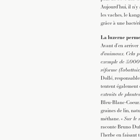
Aujourd’hui, il n’
les vaches, le kan
grâce à une bactéri
La luzerne perme
Avant d’en arriver 
d’animaux. Cela p
exemple de 5.000 l
réforme (l’abattoir
Dollé, responsables
tentent également 
extraits de plantes
Bleu-Blanc-Coeur. 
graines de lin, nat
méthane. «
Sur le 
raconte Bruno Dufa
l’herbe en faisant 