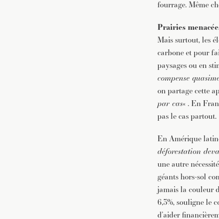
fourrage. Même cho
Prairies menacée
Mais surtout, les é
carbone et pour fai
paysages ou en sti
compense quasimen
on partage cette a
par cas
« . En Fran
pas le cas partout.
En Amérique latin
déforestation deva
une autre nécessité
géants hors-sol co
jamais la couleur 
6,3%, souligne le 
d’aider financièrem