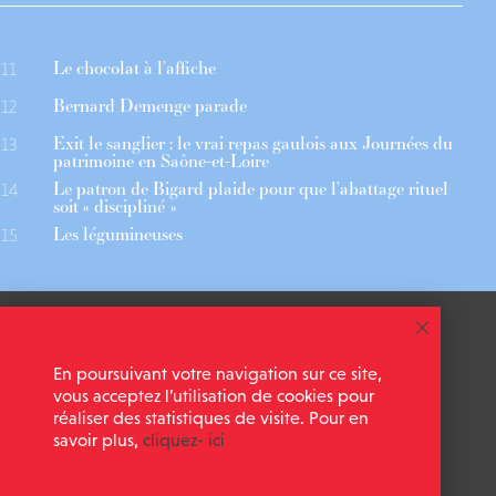
Le chocolat à l’affiche
11
Bernard Demenge parade
12
Exit le sanglier : le vrai repas gaulois aux Journées du
13
patrimoine en Saône-et-Loire
Le patron de Bigard plaide pour que l’abattage rituel
14
soit « discipliné »
Les légumineuses
15
 ASSOCIÉS
CGU
En poursuivant votre navigation sur ce site,
 NEWSLETTER
MENTIONS LÉGALES
vous acceptez l’utilisation de cookies pour
réaliser des statistiques de visite. Pour en
savoir plus,
cliquez- ici