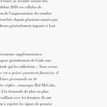
France, la sécurité sociale des
début 2018 ses cellules de
ison de l’augmentation du nombre
t touchée depuis plusieurs années par
ulteurs généralement imputés à leur
ancements supplémentaires,
pose gratuitement de l’aide aux
ork qui les sollicitent. «
Nous avons
 est a priori purement financier, il
blèmes personnels ou de
re réglés
« , remarque Hal McCabe,
 A la demande de plus en plus
aillant avec les fermiers, ils ont
ant à repérer les signes de pensées