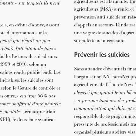
agriculteurs est alarmante. En 
éments « sur lesquels ils n’ont
agriculteurs (MSA) a renforcé 
prévention anti-suicide en ra
e a, en début d’année, assorti
d’appels au secours. L’Inde es
ote d’information sur la
une vague de suicides d’agric
 pensé que c’était un peu
surendettement croissant.
etenir l’attention de tous
»
Prévenir les suicides
bello. Le taux de suicide aux
1999 et 2016, selon un
Sans attendre d’éventuels fin
icaines rendu public jeudi. Les
l’organisation NY FarmNet pro
nérables: les suicides sont
agriculteurs de l’État de New Y
 selon le Centre de contrôle et
observé que quand le problème
n outre, «
environ 60% des
y a presque toujours des pro
zones souffrant d’une pénurie
communication qui doivent êt
té mentale
« , remarque Matt
responsable de ce programme.
NFU), le deuxième syndicat
pressante de professionnels trav
organisé plusieurs ateliers vis