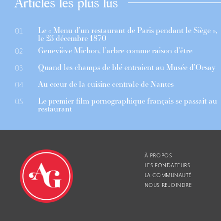
Articles les plus lus
Le « Menu d’un restaurant de Paris pendant le Siège »,
01
le 25 décembre 1870
Geneviève Michon, l’arbre comme raison d’être
02
Quand les champs de blé entraient au Musée d’Orsay
03
Au cœur de la cuisine centrale de Nantes
04
Le premier film pornographique français se passait au
05
restaurant
À PROPOS
LES FONDATEURS
LA COMMUNAUTÉ
NOUS REJOINDRE