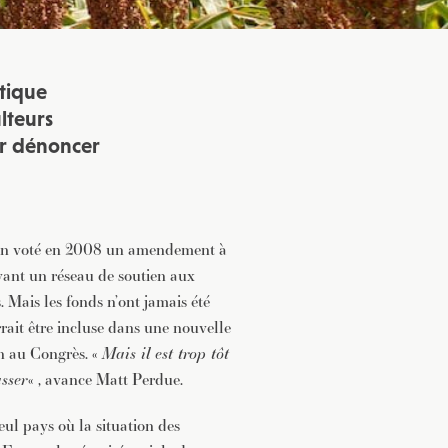
itique
lteurs
ur dénoncer
ien voté en 2008 un amendement à
oyant un réseau de soutien aux
. Mais les fonds n’ont jamais été
ait être incluse dans une nouvelle
n au Congrès. «
Mais il est trop tôt
asser
« , avance Matt Perdue.
eul pays où la situation des