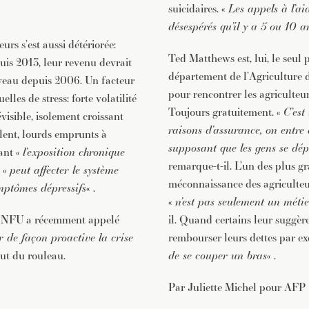
suicidaires. «
Les appels à l’ai
désespérés qu’il y a 5 ou 10 a
rs s’est aussi détériorée:
Ted Matthews est, lui, le seul
uis 2013, leur revenu devrait
département de l’Agriculture 
iveau depuis 2006. Un facteur
pour rencontrer les agriculteur
elles de stress: forte volatilité
Toujours gratuitement. «
C’est
visible, isolement croissant
raisons d’assurance, on entre
lent, lourds emprunts à
supposant que les gens se dép
ant «
l’exposition chronique
remarque-t-il. L’un des plus gr
 «
peut affecter le système
méconnaissance des agriculteur
mptômes dépressifs
« .
«
n’est pas seulement un métie
la NFU a récemment appelé
il. Quand certains leur suggèr
er de façon proactive la crise
rembourser leurs dettes par e
ut du rouleau.
de se couper un bras
« .
Par Juliette Michel pour AFP