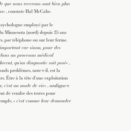
de que nous recevons sont bien plus
ns
« , constate Hal McCabe.
 psychologue employé par le
du Minnesota (nord) depuis 25 ans
s, par téléphone ou sur leur ferme.
 important car sinon, pour des
 dans un processus médical
lacent, qu’un diagnostic soit posé
« ,
ands problèmes, note-t-il, est la
s. Être à la tête d’une exploitation
r, c’est un mode de vie
« , souligne-t-
ent de vendre des terres pour
xemple, «
c’est comme leur demander