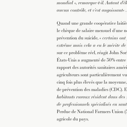
mondial », remarque-t-il. Autant d’él
aucun contrôle, et c’est angoissant
« .
Quand une grande coopérative laitièr
le chèque de salaire mensuel d’une n
prévention du suicide, «
certains ont
extrême mais cela a eu le mérite de r
sur ce problème réel, réagit John Sor
États-Unis a augmenté de 30% entre 
rapport des autorités sanitaires amér
agriculteurs sont particulièrement vul
cinq fois plus élevés que la moyenne,
de prévention des maladies (CDC). E
habitants ruraux résident dans des 
de professionnels spécialisés en san
Perdue de National Farmers Union (
agricole du pays.