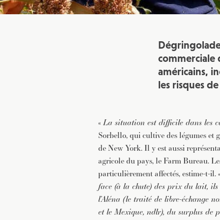
Dégringolade 
commerciale d
américains, i
les risques de
«
La situation est difficile dans les
Sorbello, qui cultive des légumes et 
de New York. Il y est aussi représent
agricole du pays, le Farm Bureau. Les
particulièrement affectés, estime-t-il. 
face (à la chute) des prix du lait, ils
l’Aléna (le traité de libre-échange
et le Mexique, ndlr), du surplus de