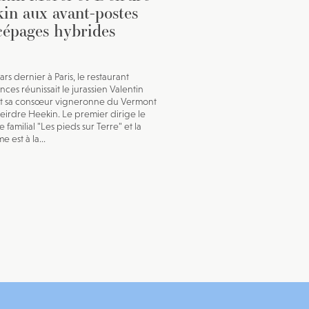
in aux avant-postes
cépages hybrides
rs dernier à Paris, le restaurant
ces réunissait le jurassien Valentin
et sa consœur vigneronne du Vermont
Deirdre Heekin. Le premier dirige le
familial "Les pieds sur Terre" et la
 est à la...