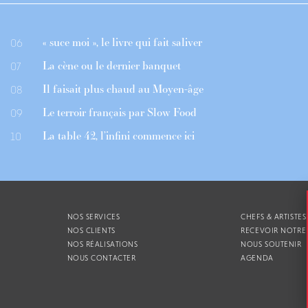
« suce moi », le livre qui fait saliver
06
La cène ou le dernier banquet
07
Il faisait plus chaud au Moyen-âge
08
Le terroir français par Slow Food
09
La table 42, l’infini commence ici
10
NOS SERVICES
CHEFS & ARTISTES
NOS CLIENTS
RECEVOIR NOTRE
NOS RÉALISATIONS
NOUS SOUTENIR
NOUS CONTACTER
AGENDA