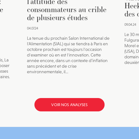
:
l’attitude des
Heek
e
consommateurs au crible
des 
de plusieurs études
09.04.24
04.07.24
Le 30 ma
La tenue du prochain Salon International de
Fulguran
l'Alimentation (SIAL) qui se tiendra à Paris en
Morel 
octobre prochain est toujours l'occasion
(USA), 
d'examiner où en est l'innovation. Cette
domaine 
s, La
année encore, dans un contexte d’inflation
deuxième
poser
sans précédent et de crise
usses
environnementale, il...
aires.
VOIR NOS ANALYSES