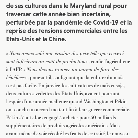
de ses cultures dans le Maryland rural pour
traverser cette année bien incertaine,
perturbée par la pandémie de Covid-19 et la
reprise des tensions commerciales entre les
Etats-Unis et la Chine.
«
Nous avons subi une érosion des prix telle que ceux-ci
sont inférieurs au coût de production
« , confie l’agriculteur
à l’AFP. «
Nous devons trouver un moyen de faire des
bénéfices
« , poursuit-il, soulignant que la culture du maïs
n’est pas facile. En janvier, les cultivateurs de maïs et soja,
deux cultures vedettes des Etats-Unis, avaient pourtant
l’espoir d’une année meilleure quand Washington et Pékin
ont conclu un accord mettant fin à leur guerre commerciale.
Pékin s’était alors engagé à acheter pour 50 milliards
supplémentaires de produits agricoles américains. Mais
avant même d’avoir récolté les fruits de ce traité, le nouveau