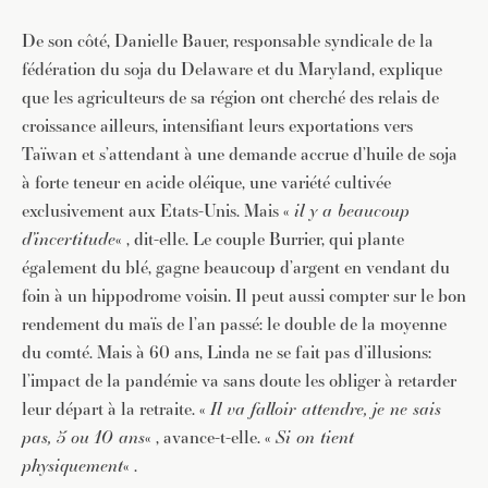
De son côté, Danielle Bauer, responsable syndicale de la
fédération du soja du Delaware et du Maryland, explique
que les agriculteurs de sa région ont cherché des relais de
croissance ailleurs, intensifiant leurs exportations vers
Taïwan et s’attendant à une demande accrue d’huile de soja
à forte teneur en acide oléique, une variété cultivée
exclusivement aux Etats-Unis. Mais «
il y a beaucoup
d’incertitude
« , dit-elle. Le couple Burrier, qui plante
également du blé, gagne beaucoup d’argent en vendant du
JE M'INSCRIS À LA NEWSLETTER
foin à un hippodrome voisin. Il peut aussi compter sur le bon
Pour recevoir toutes les deux semaines notre lettre
rendement du maïs de l’an passé: le double de la moyenne
d’info avec une sélection d’articles …
du comté. Mais à 60 ans, Linda ne se fait pas d’illusions:
l’impact de la pandémie va sans doute les obliger à retarder
leur départ à la retraite. «
Il va falloir attendre, je ne sais
pas, 5 ou 10 ans
« , avance-t-elle. «
Si on tient
physiquement
« .