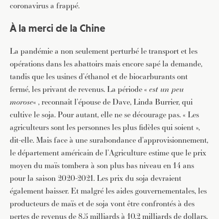
coronavirus a frappé.
À la merci de la Chine
La pandémie a non seulement perturbé le transport et les
opérations dans les abattoirs mais encore sapé la demande,
tandis que les usines d’éthanol et de biocarburants ont
fermé, les privant de revenus. La période «
est un peu
morose
« , reconnaît l’épouse de Dave, Linda Burrier, qui
cultive le soja. Pour autant, elle ne se décourage pas. « Les
agriculteurs sont les personnes les plus fidèles qui soient »,
dit-elle. Mais face à une surabondance d’approvisionnement,
le département américain de l’Agriculture estime que le prix
moyen du maïs tombera à son plus bas niveau en 14 ans
pour la saison 2020-2021. Les prix du soja devraient
également baisser. Et malgré les aides gouvernementales, les
producteurs de maïs et de soja vont être confrontés à des
pertes de revenus de 8,5 milliards à 10,2 milliards de dollars,