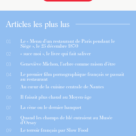
Articles les plus lus
Le « Menu d’un restaurant de Paris pendant le
01
Siège », le 25 décembre 1870
« suce moi », le livre qui fait saliver
02
Geneviève Michon, l’arbre comme raison d’être
03
Le premier film pornographique français se passait
04
au restaurant
Au cœur de la cuisine centrale de Nantes
05
Il faisait plus chaud au Moyen-âge
06
La cène ou le dernier banquet
07
Quand les champs de blé entraient au Musée
08
d’Orsay
Le terroir français par Slow Food
09