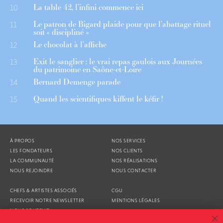
La table 42, l’infini commence ici
10
Le patron de Bigard plaide pour que l’abattage rituel
11
soit « discipliné »
Le chocolat à l’affiche
12
Exit le sanglier : le vrai repas gaulois aux Journées
13
du patrimoine en Saône-et-Loire
Bernard Demenge parade
14
Quand les scientifiques kiffent le kéfir !
15
À PROPOS
NOS SERVICES
LES FONDATEURS
NOS CLIENTS
LA COMMUNAUTÉ
NOS RÉALISATIONS
NOUS REJOINDRE
NOUS CONTACTER
CHEFS & ARTISTES ASSOCIÉS
CGU
RECEVOIR NOTRE NEWSLETTER
MENTIONS LÉGALES
NOUS SOUTENIR
AGENDA