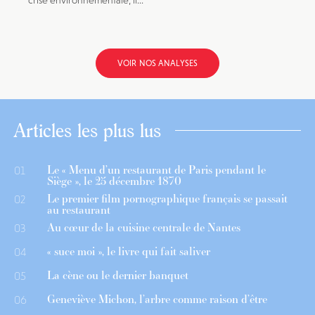
crise environnementale, il...
VOIR NOS ANALYSES
Articles les plus lus
Le « Menu d’un restaurant de Paris pendant le
01
Siège », le 25 décembre 1870
Le premier film pornographique français se passait
02
au restaurant
Au cœur de la cuisine centrale de Nantes
03
« suce moi », le livre qui fait saliver
04
La cène ou le dernier banquet
05
Geneviève Michon, l’arbre comme raison d’être
06