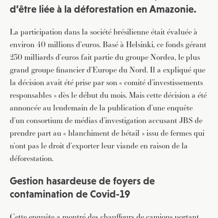
d’être liée à la déforestation en Amazonie.
La participation dans la société brésilienne était évaluée à
environ 40 millions d’euros. Basé à Helsinki, ce fonds gérant
230 milliards d’euros fait partie du groupe Nordea, le plus
grand groupe financier d’Europe du Nord. Il a expliqué que
la décision avait été prise par son « comité d’investissements
responsables » dès le début du mois. Mais cette décision a été
annoncée au lendemain de la publication d’une enquête
d’un consortium de médias d’investigation accusant JBS de
prendre part au « blanchiment de bétail » issu de fermes qui
n’ont pas le droit d’exporter leur viande en raison de la
déforestation.
Gestion hasardeuse de foyers de
contamination de Covid-19
Cette enquête a montré des chauffeurs de camions portant