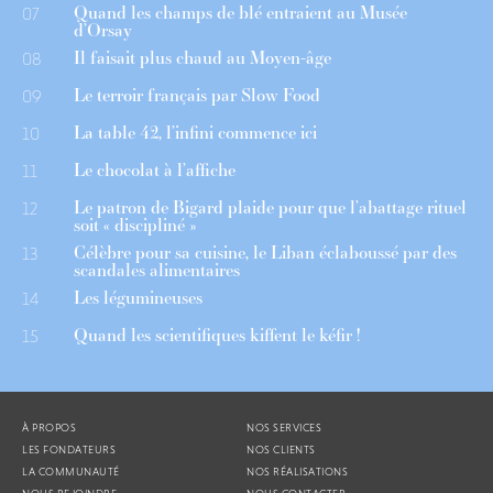
Quand les champs de blé entraient au Musée
07
d’Orsay
Il faisait plus chaud au Moyen-âge
08
Le terroir français par Slow Food
09
La table 42, l’infini commence ici
10
Le chocolat à l’affiche
11
Le patron de Bigard plaide pour que l’abattage rituel
12
soit « discipliné »
Célèbre pour sa cuisine, le Liban éclaboussé par des
13
scandales alimentaires
Les légumineuses
14
Quand les scientifiques kiffent le kéfir !
15
À PROPOS
NOS SERVICES
LES FONDATEURS
NOS CLIENTS
LA COMMUNAUTÉ
NOS RÉALISATIONS