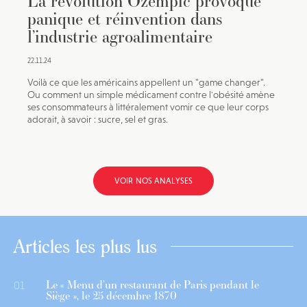
La révolution Ozempic provoque
panique et réinvention dans
l’industrie agroalimentaire
22.11.24
Voilà ce que les américains appellent un "game changer".
Ou comment un simple médicament contre l'obésité amène
ses consommateurs à littéralement vomir ce que leur corps
adorait, à savoir : sucre, sel et gras.
VOIR NOS ANALYSES
Articles les plus lus
Le « Menu d’un restaurant de Paris pendant le
01
Siège », le 25 décembre 1870