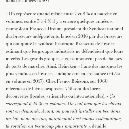
dans les années 1980 !
« On représente quand même entre 7 et 8 % du marché en
volumes, contre 3 à 4 % il y a encore quelques années »,
estime Jean-Francois Drouin, président du Syndicat national
des brasseurs indépendants, lancé en 2016 par des brasseurs
qui ont quitté le syndicat historique Brasseurs de France,
estimant que les groupes industriels ne défendaient que leurs
intérêts. Les grands groupes, eux, n’annoncent pas de baisses
de parts de marchés. Ainsi, Heineken – l’une des marques les
plus vendues en France – indique être en croissance (+4,5%
en volume en 2017). Chez France Boissons, sur 1060
références de bières proposées, 745 sont des bières
découvertes (locales, artisanales ou internationales). «
Ça
correspond à 15 % en volumes. On voit bien que les clients
sont en demande. Avant, on pouvait installer un bec dans
un bar pour dix ans, maintenant c’est moins systématique,
la rotation est beaucoup plus importante
», détaille