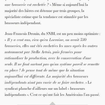
une brasserie est rachetée ?
» Même si aujourd’hui la
majorité des bières est détenue par trois groupes, la
spécialiste estime que la tendance est stimulée par les
brasseurs indépendant.
Jean-Francois Drouin, du SNBI, est un peu moins optimiste :
«
Il y a cent ans, rien qu’en Lorraine, on avait 350
JE M'INSCRIS À LA NEWSLETTER
brasseries, elles ont étés rachetées les unes après les autres
Pour recevoir toutes les deux semaines notre lettre
notamment par Stella Artois, puis fermées pour
d’info avec une sélection d’articles …
rationaliser la production, avec la conservation d’une
seule. Il ne faut surtout pas qu’un système pareil se remette
en place ! Je pense tout de même que la situation
aujourd’hui est différente. La majorité des brasseurs
indépendants n’ont pas envie de se faire racheter.
» Le
syndicat planche d’ailleurs sur un label « brasseurs
indépendants ». C’est ce qu’ont fait les Américains l’an passé.