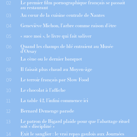
Le premier film pornographique français se passait
02
au restaurant
Au cœur de la cuisine centrale de Nantes
03
Geneviève Michon, l’arbre comme raison d’être
04
« suce moi », le livre qui fait saliver
05
Quand les champs de blé entraient au Musée
06
d’Orsay
La cène ou le dernier banquet
07
Il faisait plus chaud au Moyen-âge
08
Le terroir français par Slow Food
09
Le chocolat à l’affiche
10
La table 42, l’infini commence ici
11
Bernard Demenge parade
12
Le patron de Bigard plaide pour que l’abattage rituel
13
soit « discipliné »
Exit le sanglier : le vrai repas gaulois aux Journées
14