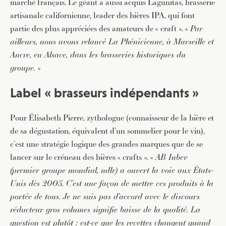
marché français. Le géant a aussi acquis Lagunitas, brasserie
artisanale californienne, leader des bières IPA, qui font
partie des plus appréciées des amateurs de « craft ». «
Par
ailleurs, nous avons relancé La Phénicienne, à Marseille et
Ancre, en Alsace, dans les brasseries historiques du
groupe.
»
Label « brasseurs indépendants »
Pour Élisabeth Pierre, zythologue (connaisseur de la bière et
de sa dégustation, équivalent d’un sommelier pour le vin),
c’est une stratégie logique des grandes marques que de se
lancer sur le créneau des bières « crafts ». «
AB Inbev
(premier groupe mondial, ndlr) a ouvert la voie aux États-
Unis dès 2005. C’est une façon de mettre ces produits à la
portée de tous. Je ne suis pas d’accord avec le discours
réducteur gros volumes signifie baisse de la qualité. La
question est plutôt : est-ce que les recettes changent quand