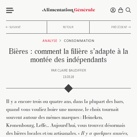
SUIVANT
RETOUR
PRÉCÉDENT
ANALYSE
CONSOMMATION
Bières : comment la filière s’adapte à la
montée des indépendants
PAR
CLAIRE BAUDIFFIER
13.03.18
Il y a encore trois ou quatre ans, dans la plupart des bars,
quand vous vouliez boire une mousse, le choix tournait
souvent autour des mêmes marques : Heineken,
Kronenbourg, Leffe… Aujourd’hui, vous trouvez désormais
des bières locales et/ou artisanales. «
Il y a quelques années,