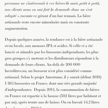
personne ne s’intéressait à ces bières-là mais petit à petit,
nos clients nous en ont fait la demande donc on s’est
adapté
», raconte ce gérant d’un bar rennais. La bière
artisanale reste encore minoritaire mais en constante
augmentation.
Depuis quelques années, la tendance est à la bière artisanale
et/ou locale, aux mousses IPA et acides. Si celle-ci a été
lancée et stimulée par les brasseurs indépendants, les plus
gros groupes s’y mettent et les distributeurs répondent à la
demande de leurs clients. Au-delà de 200 000
hectolitres/an, un brasseur n’est plus considéré comme
artisanal. Selon le projet Amertume, il y aurait (début 2018)
1 265 brasseries en France, dont une très grande majorité
d’indépendantes. Depuis 2014, la consommation de bières
en France est repartie à la hausse (30,1 litres par habitant et
par an), après trente ans de baisse. On en buvait 44,2 litres