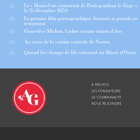
Le « Menu d’un restaurant de Paris pendant le Siège »,
01
le 25 décembre 1870
Le premier film pornographique français se passait au
02
restaurant
Geneviève Michon, l’arbre comme raison d’être
03
Au cœur de la cuisine centrale de Nantes
04
Quand les champs de blé entraient au Musée d’Orsay
05
À PROPOS
LES FONDATEURS
LA COMMUNAUTÉ
NOUS REJOINDRE