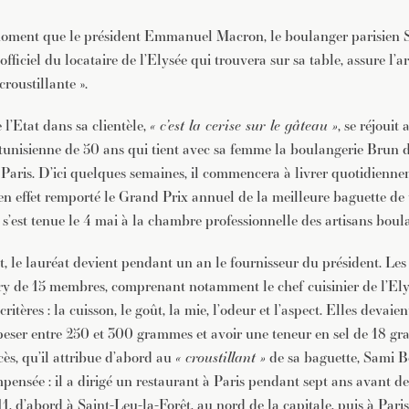
JE M'INSCRIS À LA NEWSLETTER
oment que le président Emmanuel Macron, le boulanger parisien 
Pour recevoir toutes les deux semaines notre lettre d’info a
sélection d’articles …
 officiel du locataire de l’Elysée qui trouvera sur sa table, assure l’a
croustillante ».
l’Etat dans sa clientèle,
« c’est la cerise sur le gâteau »
, se réjouit
 tunisienne de 50 ans qui tient avec sa femme la boulangerie Brun 
Paris. D’ici quelques semaines, il commencera à livrer quotidiennem
n effet remporté le Grand Prix annuel de la meilleure baguette de t
 s’est tenue le 4 mai à la chambre professionnelle des artisans boul
, le lauréat devient pendant un an le fournisseur du président. Les
ry de 15 membres, comprenant notamment le chef cuisinier de l’El
ritères : la cuisson, le goût, la mie, l’odeur et l’aspect. Elles devai
 peser entre 250 et 300 grammes et avoir une teneur en sel de 18 g
cès, qu’il attribue d’abord au
« croustillant »
de sa baguette, Sami B
pensée : il a dirigé un restaurant à Paris pendant sept ans avant de
, d’abord à Saint-Leu-la-Forêt, au nord de la capitale, puis à Paris