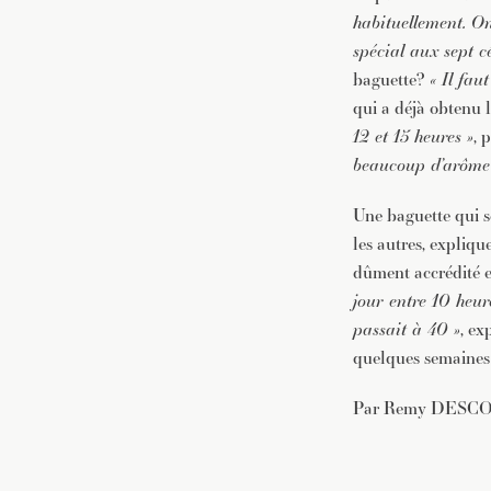
habituellement. On
spécial aux sept cé
baguette?
« Il fau
qui a déjà obtenu 
12 et 15 heures »
, 
beaucoup d’arôme
Une baguette qui s
les autres, expliqu
dûment accrédité e
jour entre 10 heur
passait à 40 »
, ex
quelques semaines l
Par Remy DESCO