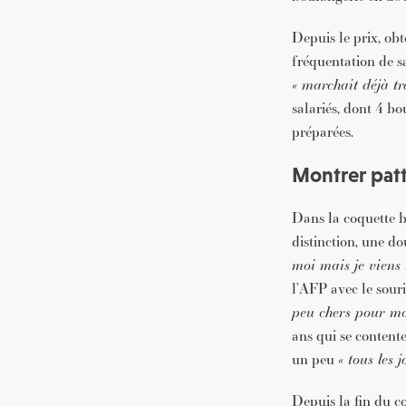
Depuis le prix, ob
fréquentation de 
« marchait déjà tr
salariés, dont 4 b
préparées.
Montrer pat
Dans la coquette b
distinction, une d
moi mais je viens 
l’AFP avec le souri
peu chers pour m
ans qui se content
un peu
« tous les 
Depuis la fin du c