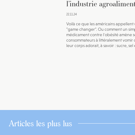
l’industrie agroalimen
22.11.24
Voilà ce que les américains appellent
"game changer". Ou comment un sim
médicament contre l'obésité amène s
consommateurs à littéralement vomir
leur corps adorait, à savoir : sucre, sel 
Articles les plus lus