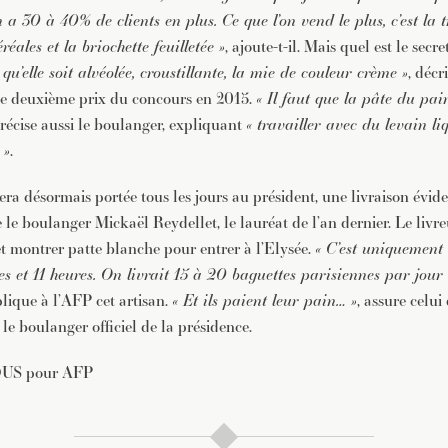
 a 30 à 40% de clients en plus. Ce que l’on vend le plus, c’est la t
réales et la briochette feuilletée »
, ajoute-t-il. Mais quel est le sec
t qu’elle soit alvéolée, croustillante, la mie de couleur crème »
, décr
le deuxième prix du concours en 2015.
« Il faut que la pâte du pai
précise aussi le boulanger, expliquant
« travailler avec du levain l
 »
.
era désormais portée tous les jours au président, une livraison é
e le boulanger Mickaël Reydellet, le lauréat de l’an dernier. Le livre
t montrer patte blanche pour entrer à l’Elysée.
« C’est uniquement
es et 11 heures. On livrait 15 à 20 baguettes parisiennes par jour
plique à l’AFP cet artisan.
« Et ils paient leur pain… »
, assure celui
e boulanger officiel de la présidence.
US pour AFP