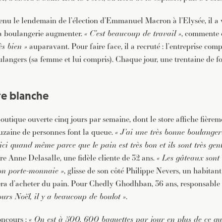
tenu le lendemain de l’élection d’Emmanuel Macron à l’Elysée, il a 
sa boulangerie augmenter.
« C’est beaucoup de travail »
, commente c
ès bien »
auparavant. Pour faire face, il a recruté : l’entreprise com
oulangers (sa femme et lui compris). Chaque jour, une trentaine de f
te blanche
outique ouverte cinq jours par semaine, dont le store affiche fièrem
ouzaine de personnes font la queue.
« J’ai une très bonne boulanger
ici quand même parce que le pain est très bon et ils sont très gent
re Anne Delasalle, une fidèle cliente de 32 ans.
« Les gâteaux sont 
on porte-monnaie »
, glisse de son côté Philippe Nevers, un habitan
era d’acheter du pain. Pour Chedly Ghodhban, 36 ans, responsable de
jours Noël, il y a beaucoup de boulot »
.
oncours :
« On est à 500, 600 baguettes par jour en plus de ce que