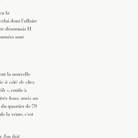
vu la
elui dont l’affaire
pte désormais 11
ournées sont
ent la nouvelle
ie à côté de chez
ils »
, confie à
très bons, mais un
t du quartier de 79
 la vente, c’est
 l’on fait