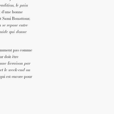
radition, le pain
ret d’une bonne
it Sami Bouattour,
n se repose entre
iquide qui donne
videmment pas comme
ur doit être
 une livraison par
 et le week-end on
 qui est encore pour