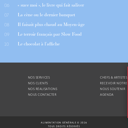
« suce moi », le livre qui fait saliver
06
La cène ou le dernier banquet
07
Il faisait plus chaud au Moyen-âge
08
Le terroir français par Slow Food
09
Le chocolat à l’affiche
10
NOS SERVICES
CHEFS & ARTISTES
NOS CLIENTS
RECEVOIR NOTRE
NOS RÉALISATIONS
NOUS SOUTENIR
NOUS CONTACTER
AGENDA
ALIMENTATION GÉNÉRALE © 2026
TOUS DROITS RÉSERVÉS