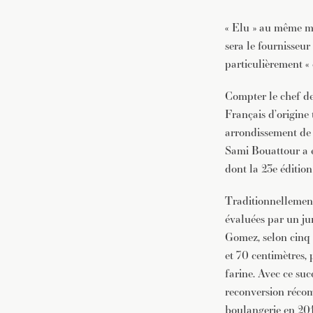
« Elu » au même m
sera le fournisseur
particulièrement « 
Compter le chef de 
Français d’origine
arrondissement de 
Sami Bouattour a e
dont la 23e édition
Traditionnellement
évaluées par un ju
Gomez, selon cinq c
et 70 centimètres,
farine. Avec ce suc
reconversion récom
boulangerie en 2011