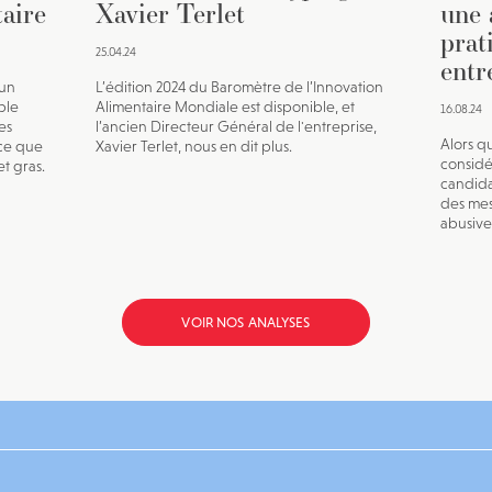
taire
Xavier Terlet
une 
prat
25.04.24
entr
 un
L’édition 2024 du Baromètre de l’Innovation
ple
Alimentaire Mondiale est disponible, et
16.08.24
es
l’ancien Directeur Général de l'entreprise,
Alors qu
 ce que
Xavier Terlet, nous en dit plus.
considé
et gras.
candida
des mes
abusive
VOIR NOS ANALYSES