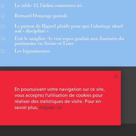
La table 42, l’infini commence ici
11
Bernard Demenge parade
12
Le patron de Bigard plaide pour que l’abattage rituel
13
soit « discipliné »
Exit le sanglier : le vrai repas gaulois aux Journées du
14
patrimoine en Saône-et-Loire
Les légumineuses
15
 ASSOCIÉS
CGU
En poursuivant votre navigation sur ce site,
 NEWSLETTER
MENTIONS LÉGALES
vous acceptez l’utilisation de cookies pour
réaliser des statistiques de visite. Pour en
savoir plus,
cliquez- ici