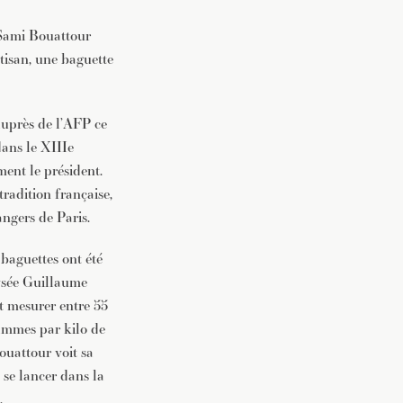
Sami Bouattour
vec une
rtisan, une baguette
 auprès de l’AFP ce
dans le XIIIe
ent le président.
radition française,
angers de Paris.
 baguettes ont été
ysée Guillaume
ent mesurer entre 55
rammes par kilo de
ouattour voit sa
 se lancer dans la
.