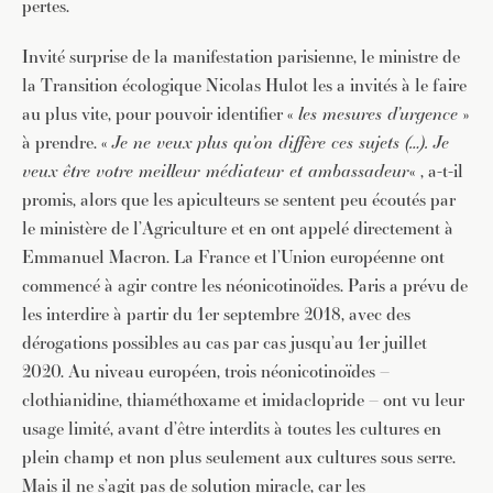
pertes.
Invité surprise de la manifestation parisienne, le ministre de
la Transition écologique Nicolas Hulot les a invités à le faire
au plus vite, pour pouvoir identifier «
les mesures d’urgence
»
à prendre. «
Je ne veux plus qu’on diffère ces sujets (…). Je
veux être votre meilleur médiateur et ambassadeur
« , a-t-il
promis, alors que les apiculteurs se sentent peu écoutés par
le ministère de l’Agriculture et en ont appelé directement à
Emmanuel Macron. La France et l’Union européenne ont
commencé à agir contre les néonicotinoïdes. Paris a prévu de
les interdire à partir du 1er septembre 2018, avec des
dérogations possibles au cas par cas jusqu’au 1er juillet
2020. Au niveau européen, trois néonicotinoïdes –
clothianidine, thiaméthoxame et imidaclopride – ont vu leur
usage limité, avant d’être interdits à toutes les cultures en
plein champ et non plus seulement aux cultures sous serre.
Mais il ne s’agit pas de solution miracle, car les