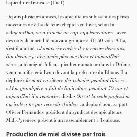
l’apiculture française (Unaf).
Depuis plusieurs années, les apiculteurs subissent des pertes
moyennes de 30% de leurs cheptels en hiver, selon lui.
«
Aujourd’hui, on a franchi un cap supplémentaire
« , avec
des taux de mortalité pouvant grimper à 40, 50 voire 80%,
s’est-il alarmé. «
J’avais six ruches il y a encore deux ans,
l’an dernier je n’en avais plus que deux et aujourd’hui
zéro
« , a témoigné Julien, apiculteur amateur dans la Drôme,
venu manifester à Lyon devant la préfecture du Rhône. Il a
déploré «
la mort en silence des colonies pendant l’hiver
« .
«
Mon grand-père a fait de l’apiculture pendant 30 ans et
aujourd’hui il a renoncé
« , dit-il. «
On est la seule profession
agricole à ne pas recevoir d’aides
« , a déploré pour sa part
Olivier Fernandez, président du syndicat des apiculteurs
Midi-Pyrénées, présent à un rassemblement à Toulouse.
Production de miel divisée par trois