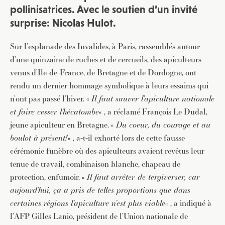
pollinisatrices. Avec le soutien d’un invité
surprise: Nicolas Hulot.
Sur l’esplanade des Invalides, à Paris, rassemblés autour
d’une quinzaine de ruches et de cercueils, des apiculteurs
venus d’Ile-de-France, de Bretagne et de Dordogne, ont
rendu un dernier hommage symbolique à leurs essaims qui
n’ont pas passé l’hiver. «
Il faut sauver l’apiculture nationale
et faire cesser l’hécatombe
« , a réclamé François Le Dudal,
jeune apiculteur en Bretagne. «
Du coeur, du courage et au
boulot à présent!
« , a-t-il exhorté lors de cette fausse
cérémonie funèbre où des apiculteurs avaient revêtus leur
tenue de travail, combinaison blanche, chapeau de
protection, enfumoir. «
Il faut arrêter de tergiverser, car
aujourd’hui, ça a pris de telles proportions que dans
certaines régions l’apiculture n’est plus viable
« , a indiqué à
l’AFP Gilles Lanio, président de l’Union nationale de