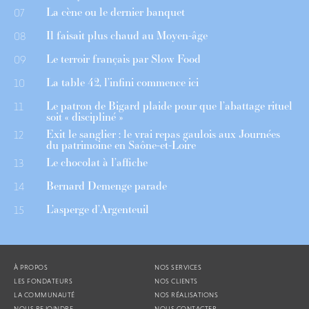
La cène ou le dernier banquet
07
Il faisait plus chaud au Moyen-âge
08
Le terroir français par Slow Food
09
La table 42, l’infini commence ici
10
Le patron de Bigard plaide pour que l’abattage rituel
11
soit « discipliné »
Exit le sanglier : le vrai repas gaulois aux Journées
12
du patrimoine en Saône-et-Loire
Le chocolat à l’affiche
13
Bernard Demenge parade
14
L’asperge d’Argenteuil
15
À PROPOS
NOS SERVICES
LES FONDATEURS
NOS CLIENTS
LA COMMUNAUTÉ
NOS RÉALISATIONS
NOUS REJOINDRE
NOUS CONTACTER