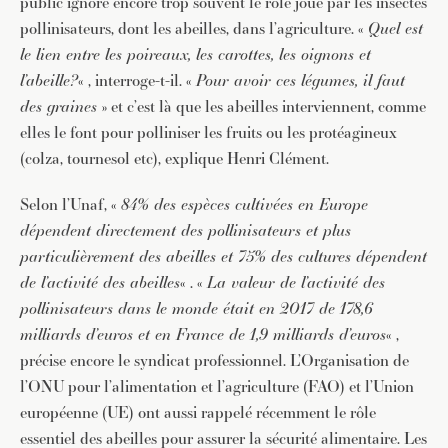
public ignore encore trop souvent le rôle joué par les insectes
pollinisateurs, dont les abeilles, dans l’agriculture. «
Quel est
le lien entre les poireaux, les carottes, les oignons et
l’abeille?
« , interroge-t-il. «
Pour avoir ces légumes, il faut
des graines
» et c’est là que les abeilles interviennent, comme
elles le font pour polliniser les fruits ou les protéagineux
(colza, tournesol etc), explique Henri Clément.
Selon l’Unaf, «
84% des espèces cultivées en Europe
dépendent directement des pollinisateurs et plus
particulièrement des abeilles et 75% des cultures dépendent
de l’activité des abeilles
« . «
La valeur de l’activité des
pollinisateurs dans le monde était en 2017 de 178,6
JE M'INSCRIS À LA NEWSLETTER
milliards d’euros et en France de 1,9 milliards d’euros
« ,
Pour recevoir toutes les deux semaines notre lettre
précise encore le syndicat professionnel. L’Organisation de
d’info avec une sélection d’articles …
l’ONU pour l’alimentation et l’agriculture (FAO) et l’Union
européenne (UE) ont aussi rappelé récemment le rôle
essentiel des abeilles pour assurer la sécurité alimentaire. Les