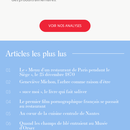
VOIR NOS ANALYSES
Articles les plus lus
Le « Menu d’un restaurant de Paris pendant le
01
Siège », le 25 décembre 1870
Geneviève Michon, l’arbre comme raison d’être
02
« suce moi », le livre qui fait saliver
03
Le premier film pornographique français se passait
04
au restaurant
Au cœur de la cuisine centrale de Nantes
05
Quand les champs de blé entraient au Musée
06
d’Orsay