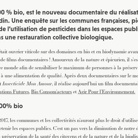
JE M'INSCRIS À LA NEWSLETTER
0 % bio, est le nouveau documentaire du réalisa
Pour recevoir toutes les deux semaines notre lettre d’info a
sélection d’articles …
in. Une enquête sur les communes françaises, pi
 de l’utilisation de pesticides dans les espaces publ
 une restauration collective biologique.
ait ouvrier viticole sur des domaines en bio et en biodynamie avan
 de films documentaires ! Amoureux de la nature et épicurien, il s’est 
 ce monde afin de sensibiliser le maximum de personnes à la préserv
 à une alimentation de qualité. Après deux documentaires sur le 
t
Insecticide Mon Amour
, il réalise aujourd’hui un film documentair
ations Futures
,
Bio Consom’acteurs
et
Agir Pour l’Environnement.
100% bio
2017, les communes et les collectivités n’auront plus le droit d’utilise
etenir les espaces publics. C’est un pas vers la diminution de notr
a préservation de la santé des citoyens et de la nature et de la biodive