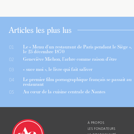
Articles les plus lus
Le « Menu d’un restaurant de Paris pendant le Siège »,
01
le 25 décembre 1870
Geneviève Michon, l’arbre comme raison d’être
02
« suce moi », le livre qui fait saliver
03
Le premier film pornographique français se passait au
04
restaurant
Au cœur de la cuisine centrale de Nantes
05
À PROPOS
LES FONDATEURS