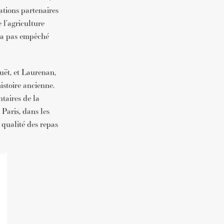
iations partenaires
 l’agriculture
 n’a pas empêché
ët, et Laurenan,
histoire ancienne.
taires de la
Paris, dans les
 qualité des repas