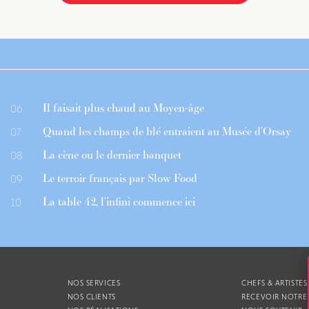
Il faisait plus chaud au Moyen-âge
06
Quand les champs de blé entraient au Musée d’Orsay
07
La cène ou le dernier banquet
08
Le terroir français par Slow Food
09
La table 42, l’infini commence ici
10
NOS SERVICES
CHEFS & ARTISTES
NOS CLIENTS
RECEVOIR NOTRE