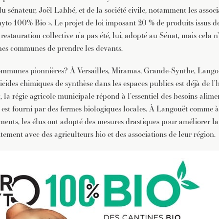
 du sénateur, Joël Labbé, et de la société civile, notamment les assoc
yto 100% Bio ». Le projet de loi imposant 20 % de produits issus de
restauration collective n’a pas été, lui, adopté au Sénat, mais cela
nes communes de prendre les devants.
ommunes pionnières? À Versailles, Miramas, Grande-Synthe, Langou
icides chimiques de synthèse dans les espaces publics est déjà de l’
la régie agricole municipale répond à l’essentiel des besoins alimen
est fourni par des fermes biologiques locales. À Langouët comme à 
ements, les élus ont adopté des mesures drastiques pour améliorer la
itement avec des agriculteurs bio et des associations de leur région.