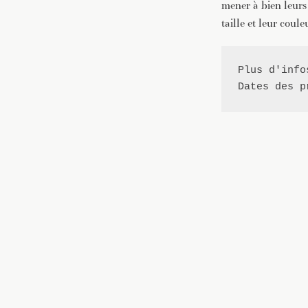
mener à bien leurs
taille et leur coul
Plus d'info
Dates des 
p