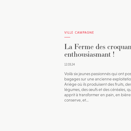
VILLE CAMPAGNE
La Ferme des croquan
enthousiasmant !
12.03.24
Voilà six jeunes passionnés qui ont po
bagages sur une ancienne exploitati
Ariège où ils produisent des fruits, de
légumes, des œufs et des céréales, qu’
apprit à transformer en pain, en bière
conserve, et...