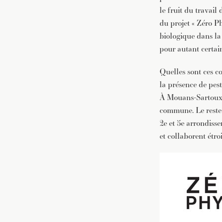
le fruit du travail
du projet « Zéro Ph
biologique dans la 
pour autant certai
Quelles sont ces c
la présence de pest
À Mouans-Sartoux, 
commune. Le reste 
2e et 5e arrondiss
et collaborent étro