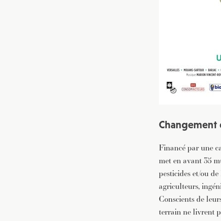
Changement d
Financé par une c
met en avant 35 mu
pesticides et/ou de 
agriculteurs, ingén
Conscients de leur
terrain ne livrent 