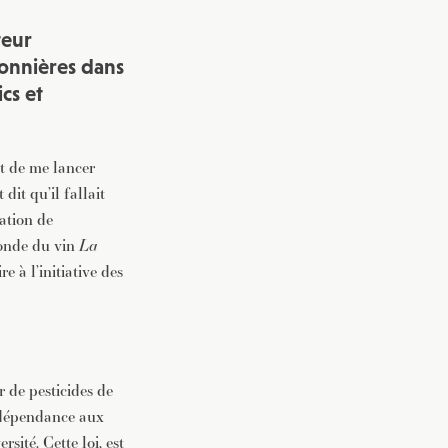
teur
vec une
onnières dans
ics et
t de me lancer
dit qu’il fallait
ation de
monde du vin
La
e à l’initiative des
r de pesticides de
e dépendance aux
rsité. Cette loi, est