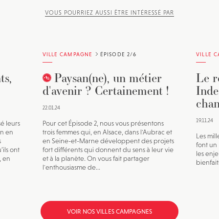
VOUS POURRIEZ AUSSI ÊTRE INTÉRESSÉ PAR
VILLE CAMPAGNE
ÉPISODE 2/6
VILLE 
ts,
Paysan(ne), un métier
Le r
d'avenir ? Certainement !
Inde
chan
22.01.24
19.11.24
sé leurs
Pour cet Épisode 2, nous vous présentons
on en
trois femmes qui, en Alsace, dans l'Aubrac et
Les mil
s
en Seine-et-Marne développent des projets
font un
ils ont
fort différents qui donnent du sens à leur vie
les enje
, en
et à la planète. On vous fait partager
bienfait
l'enthousiasme de...
VOIR NOS VILLES CAMPAGNES