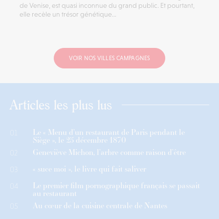
de Venise, est quasi inconnue du grand public. Et pourtant,
elle recèle un trésor génétique...
VOIR NOS VILLES CAMPAGNES
Articles les plus lus
Le « Menu d’un restaurant de Paris pendant le
01
Siège », le 25 décembre 1870
Geneviève Michon, l’arbre comme raison d’être
02
« suce moi », le livre qui fait saliver
03
Le premier film pornographique français se passait
04
au restaurant
Au cœur de la cuisine centrale de Nantes
05