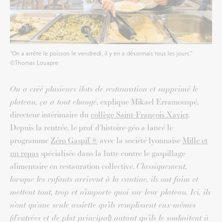
"On a arrêté le poisson le vendredi, il y en a désormais tous les jours."
©Thomas Louapre
On a créé plusieurs îlots de restauration et supprimé le
plateau, ça a tout changé
, explique Mikael Erramouspé,
directeur intérimaire du
collège Saint-François Xavier
.
Depuis la rentrée, le prof d’histoire-géo a lancé le
programme
Zéro Gaspil’®
avec la société lyonnaise
Mille et
un repas
spécialisée dans la lutte contre le gaspillage
alimentaire en restauration collective.
Classiquement,
lorsque les enfants arrivent à la cantine, ils ont faim et
mettent tout, trop et n’importe quoi sur leur plateau. Ici, ils
n’ont qu’une seule assiette qu’ils remplissent eux-mêmes
(d’entrées et de plat principal) autant qu’ils le souhaitent à