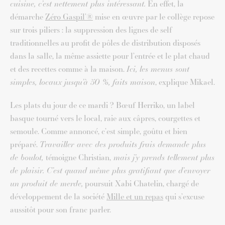
cuisine, c’est nettement plus intéressant.
En effet, la
démarche
Zéro Gaspil’®
mise en œuvre par le collège repose
sur trois piliers : la suppression des lignes de self
traditionnelles au profit de pôles de distribution disposés
dans la salle, la même assiette pour l’entrée et le plat chaud
et des recettes comme à la maison.
Ici, les menus sont
simples, locaux jusqu’à 50 %, faits maison
, explique Mikael.
Les plats du jour de ce mardi ? Bœuf Herriko, un label
basque tourné vers le local, raie aux câpres, courgettes et
semoule. Comme annoncé, c’est simple, goûtu et bien
préparé.
Travailler avec des produits frais demande plus
de boulot,
témoigne Christian,
mais j’y prends tellement plus
de plaisir.
C’est quand même plus gratifiant que d’envoyer
un produit de merde,
poursuit Xabi Chatelin, chargé de
développement de la société
Mille et un repas
qui s’excuse
aussitôt pour son franc parler.