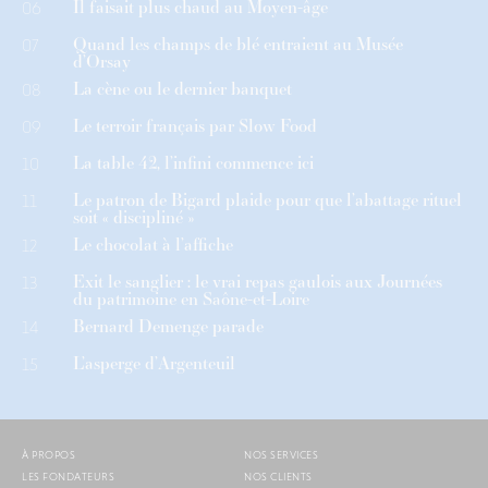
Il faisait plus chaud au Moyen-âge
06
Quand les champs de blé entraient au Musée
07
d’Orsay
La cène ou le dernier banquet
08
Le terroir français par Slow Food
09
La table 42, l’infini commence ici
10
Le patron de Bigard plaide pour que l’abattage rituel
11
soit « discipliné »
Le chocolat à l’affiche
12
Exit le sanglier : le vrai repas gaulois aux Journées
13
du patrimoine en Saône-et-Loire
Bernard Demenge parade
14
L’asperge d’Argenteuil
15
À PROPOS
NOS SERVICES
LES FONDATEURS
NOS CLIENTS