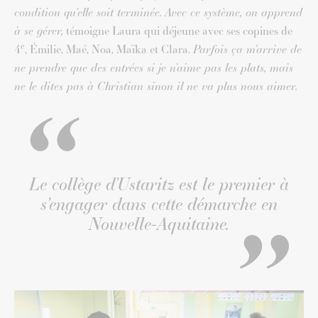
condition qu’elle soit terminée.
Avec ce système, on apprend
à se gérer,
témoigne Laura qui déjeune avec ses copines de
e
4
, Émilie, Maé, Noa, Maïka et Clara.
Parfois ça m’arrive de
ne prendre que des entrées si je n’aime pas les plats, mais
ne le dites pas à Christian sinon il ne va plus nous aimer.
Le collège d’Ustaritz est le premier à
s’engager dans cette démarche en
Nouvelle-Aquitaine.