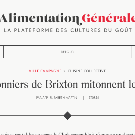
RETOUR
VILLE CAMPAGNE
CUISINE COLLECTIVE
nniers de Brixton mitonnent l
PAR
AFP
ELISABETH MARTIN
17.03.16
 cuir et ses tables en verre, le Clink ressemble à n’importe quel rest