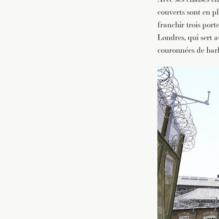
couverts sont en pl
franchir trois port
Londres, qui sert 
couronnées de barb