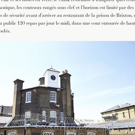
JE M'INSCRIS À LA NEWSLETTER
astique, les couteaux rangés sous clef et l’horizon est limité par des 
Pour recevoir toutes les deux semaines notre lettre d’info a
es de sécurité avant d’arriver au restaurant de la prison de Brixton,
sélection d’articles …
au public 120 repas par jour le midi, dans une cour entourée de hau
elés.