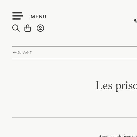
MENU
SUIVANT
Les priso
Avec ses chaises en