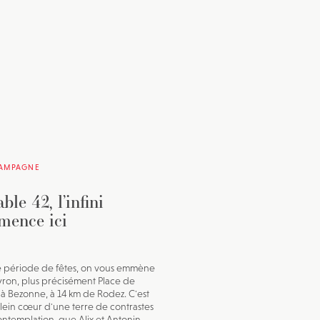
CAMPAGNE
ble 42, l’infini
mence ici
e période de fêtes, on vous emmène
ron, plus précisément Place de
, à Bezonne, à 14 km de Rodez. C'est
 plein cœur d'une terre de contrastes
ontemplation, que Alix et Antonin