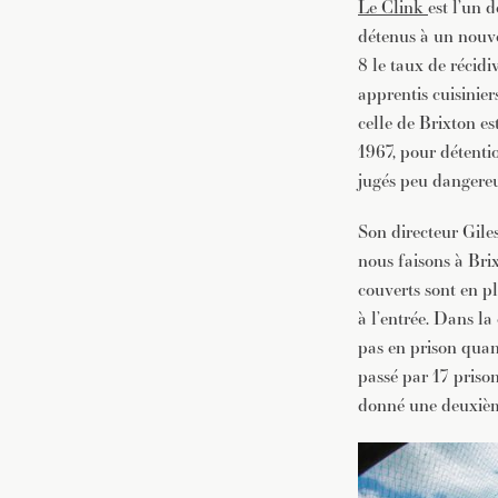
Le Clink
est l’un 
détenus à un nouvea
8 le taux de récidi
apprentis cuisinier
celle de Brixton es
1967, pour détenti
jugés peu dangereux
Son directeur Gile
nous faisons à Brix
couverts sont en pla
à l’entrée. Dans la
pas en prison quan
passé par 17 prison
donné une deuxième