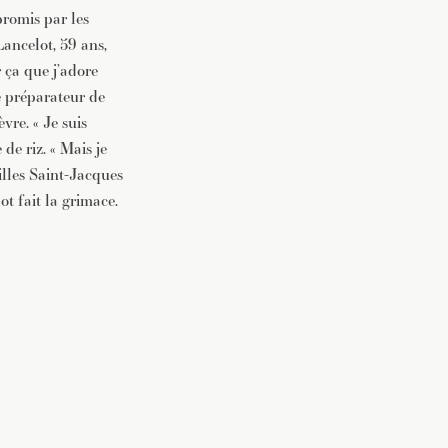
promis par les
Lancelot, 59 ans,
r ça que j’adore
de préparateur de
vre. « Je suis
de riz. « Mais je
illes Saint-Jacques
ot fait la grimace.