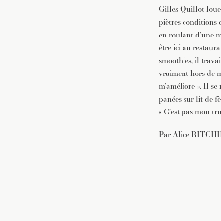
Gilles Quillot loue
piètres conditions 
en roulant d’une ma
être ici au restaur
smoothies, il travai
vraiment hors de ma
m’améliore ». Il se
panées sur lit de f
« C’est pas mon truc 
Par Alice RITCHIE