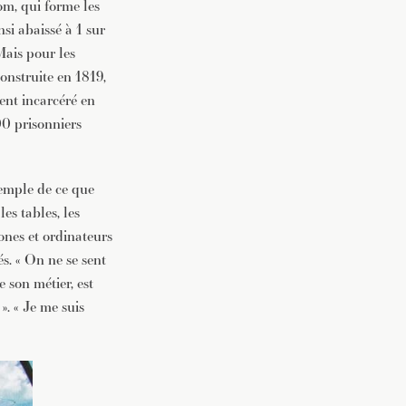
om, qui forme les
si abaissé à 1 sur
Mais pour les
Construite en 1819,
ment incarcéré en
00 prisonniers
xemple de ce que
es tables, les
hones et ordinateurs
s. « On ne se sent
 son métier, est
». « Je me suis