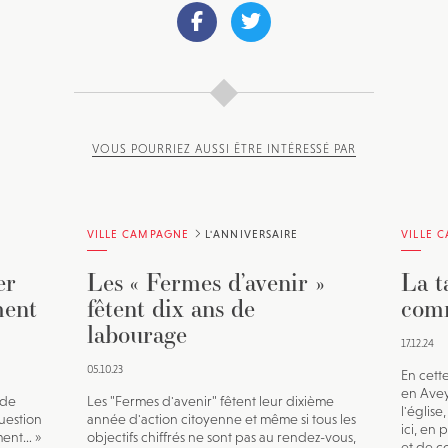
VOUS POURRIEZ AUSSI ÊTRE INTÉRESSÉ PAR
VILLE CAMPAGNE
L'ANNIVERSAIRE
VILLE 
er
Les « Fermes d’avenir »
La ta
ment
fêtent dix ans de
com
labourage
17.12.24
05.10.23
En cett
en Avey
 de
Les "Fermes d'avenir" fêtent leur dixième
l'église
uestion
année d'action citoyenne et même si tous les
ici, en
ment… »
objectifs chiffrés ne sont pas au rendez-vous,
et de c