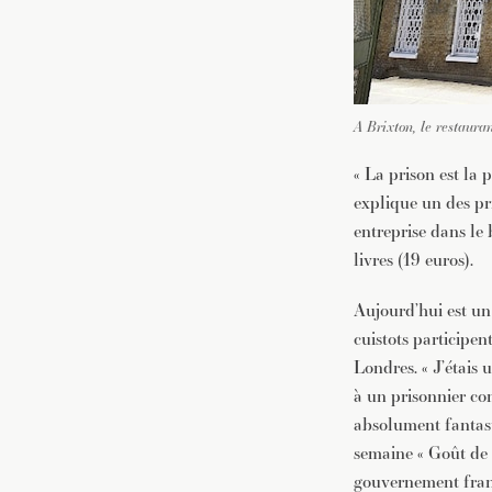
A Brixton, le restauran
« La prison est la 
explique un des pri
entreprise dans le 
livres (19 euros).
Aujourd’hui est un
cuistots participen
Londres. « J’étais 
à un prisonnier co
absolument fantasti
semaine « Goût de 
gouvernement frança