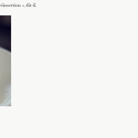
nsertion », dit-il.