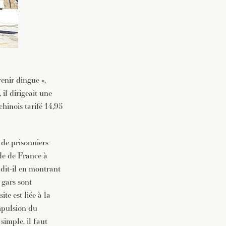
enir dingue »,
il dirigeait une
hinois tarifé 14,95
de prisonniers-
ade de France à
 dit-il en montrant
 gars sont
te est liée à la
mpulsion du
simple, il faut