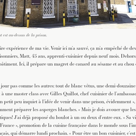
t est au-dessus de la prison.
pire expérience de ma vie. Venir ici m’a sauvé, ça m’a empêché de dev
sonniers, Matt, 45 ans, apprenti-cuisinier depuis neuf mois. Dehors, 
bâtiment. Ici, il prépare un magret de canard au sésame et au chou c
 jour pas comme les autres: tout de blanc vêtus, une demi-douzaine 
t à une master class avec Gilles Quillot, chef cuisinier de l’ambass
un petit peu inquiet à l’idée de venir dans une prison, évidemment »,
mment préparer les asperges blanches. « Mais je dois avouer que les
ques! J’ai déjà proposé du boulot à un ou deux d’entre eux. » Sa visi
France », promotion de la cuisine française dans le monde sous l’i
is, qui démarre lundi prochain. « Pour être un bon cuisinier, c’est 