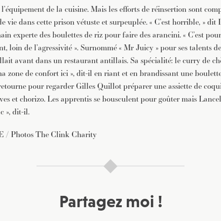
 l’équipement de la cuisine. Mais les efforts de réinsertion sont com
de vie dans cette prison vétuste et surpeuplée. « C’est horrible, » dit 
in experte des boulettes de riz pour faire des arancini. « C’est pou
ant, loin de l’agressivité ». Surnommé « Mr Juicy » pour ses talents 
llait avant dans un restaurant antillais. Sa spécialité: le curry de chè
 zone de confort ici », dit-il en riant et en brandissant une boulette 
 retourne pour regarder Gilles Quillot préparer une assiette de coqu
èves et chorizo. Les apprentis se bousculent pour goûter mais Lancel
», dit-il.
 / Photos The Clink Charity
Partagez moi !