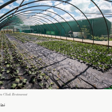
 au Clink Restaurant
ité