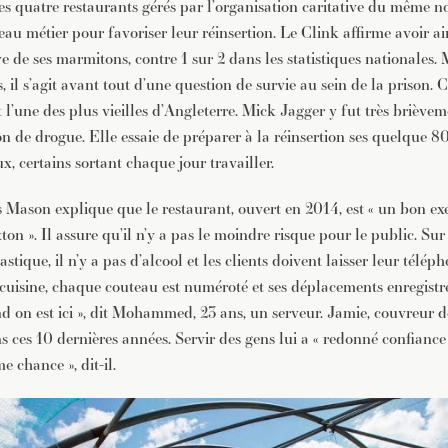
des quatre restaurants gérés par l’organisation caritative du même n
u métier pour favoriser leur réinsertion. Le Clink affirme avoir ain
ve de ses marmitons, contre 1 sur 2 dans les statistiques nationales. 
s, il s’agit avant tout d’une question de survie au sein de la prison. 
t l’une des plus vieilles d’Angleterre. Mick Jagger y fut très briève
on de drogue. Elle essaie de préparer à la réinsertion ses quelque 8
, certains sortant chaque jour travailler.
s Mason explique que le restaurant, ouvert en 2014, est « un bon e
ton ». Il assure qu’il n’y a pas le moindre risque pour le public. Sur l
stique, il n’y a pas d’alcool et les clients doivent laisser leur télép
 cuisine, chaque couteau est numéroté et ses déplacements enregistré
d on est ici », dit Mohammed, 23 ans, un serveur. Jamie, couvreur de
s ces 10 dernières années. Servir des gens lui a « redonné confiance 
 chance », dit-il.