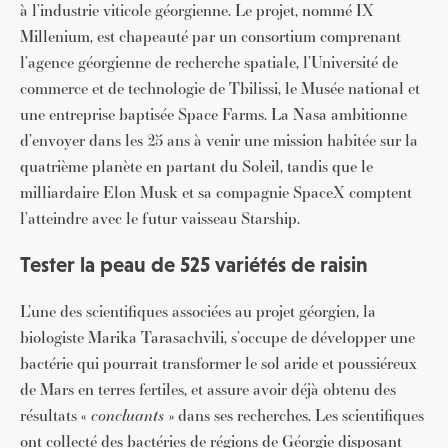
à l’industrie viticole géorgienne. Le projet, nommé IX
Millenium, est chapeauté par un consortium comprenant
l’agence géorgienne de recherche spatiale, l’Université de
commerce et de technologie de Tbilissi, le Musée national et
une entreprise baptisée Space Farms. La Nasa ambitionne
d’envoyer dans les 25 ans à venir une mission habitée sur la
quatrième planète en partant du Soleil, tandis que le
milliardaire Elon Musk et sa compagnie SpaceX comptent
l’atteindre avec le futur vaisseau Starship.
Tester la peau de 525 variétés de raisin
L’une des scientifiques associées au projet géorgien, la
biologiste Marika Tarasachvili, s’occupe de développer une
bactérie qui pourrait transformer le sol aride et poussiéreux
de Mars en terres fertiles, et assure avoir déjà obtenu des
résultats «
concluants
» dans ses recherches. Les scientifiques
ont collecté des bactéries de régions de Géorgie disposant