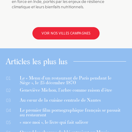
en force en Inde, portés par les enjeux de résilience
climatique et leurs bienfaits nutritionnels.
VOIR NOS VILLES CAMPAGNES
Articles les plus lus
Le « Menu d’un restaurant de Paris pendant le
01
Siège », le 25 décembre 1870
Geneviève Michon, l’arbre comme raison d’être
02
Au cœur de la cuisine centrale de Nantes
03
Le premier film pornographique français se passait
04
au restaurant
« suce moi », le livre qui fait saliver
05