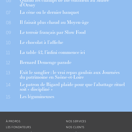
Quand les champs de blé entraient au Musée
06
d’Orsay
La cène ou le dernier banquet
07
Il faisait plus chaud au Moyen-âge
08
Le terroir français par Slow Food
09
Le chocolat à l’affiche
10
La table 42, l’infini commence ici
11
Bernard Demenge parade
12
Exit le sanglier : le vrai repas gaulois aux Journées
13
du patrimoine en Saône-et-Loire
Le patron de Bigard plaide pour que l’abattage rituel
14
soit « discipliné »
Les légumineuses
15
À PROPOS
NOS SERVICES
LES FONDATEURS
NOS CLIENTS