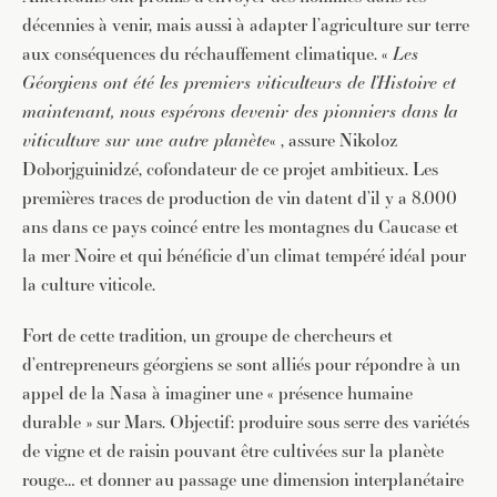
décennies à venir, mais aussi à adapter l’agriculture sur terre
aux conséquences du réchauffement climatique. «
Les
Géorgiens ont été les premiers viticulteurs de l’Histoire et
maintenant, nous espérons devenir des pionniers dans la
viticulture sur une autre planète
« , assure Nikoloz
Doborjguinidzé, cofondateur de ce projet ambitieux. Les
premières traces de production de vin datent d’il y a 8.000
ans dans ce pays coincé entre les montagnes du Caucase et
la mer Noire et qui bénéficie d’un climat tempéré idéal pour
la culture viticole.
Fort de cette tradition, un groupe de chercheurs et
d’entrepreneurs géorgiens se sont alliés pour répondre à un
appel de la Nasa à imaginer une « présence humaine
durable » sur Mars. Objectif: produire sous serre des variétés
de vigne et de raisin pouvant être cultivées sur la planète
rouge… et donner au passage une dimension interplanétaire