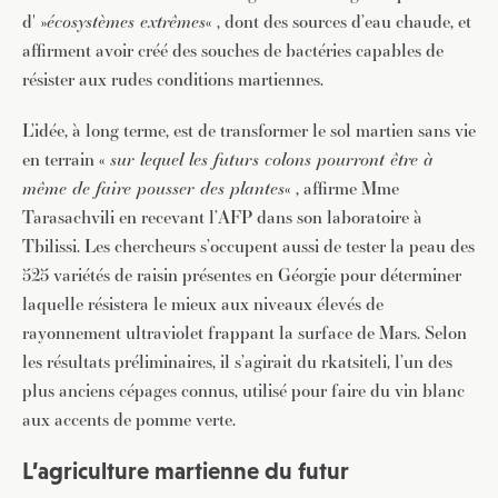
d' »
écosystèmes extrêmes
« , dont des sources d’eau chaude, et
affirment avoir créé des souches de bactéries capables de
résister aux rudes conditions martiennes.
L’idée, à long terme, est de transformer le sol martien sans vie
en terrain «
sur lequel les futurs colons pourront être à
même de faire pousser des plantes
« , affirme Mme
Tarasachvili en recevant l’AFP dans son laboratoire à
Tbilissi. Les chercheurs s’occupent aussi de tester la peau des
525 variétés de raisin présentes en Géorgie pour déterminer
laquelle résistera le mieux aux niveaux élevés de
rayonnement ultraviolet frappant la surface de Mars. Selon
les résultats préliminaires, il s’agirait du rkatsiteli, l’un des
plus anciens cépages connus, utilisé pour faire du vin blanc
aux accents de pomme verte.
L’agriculture martienne du futur