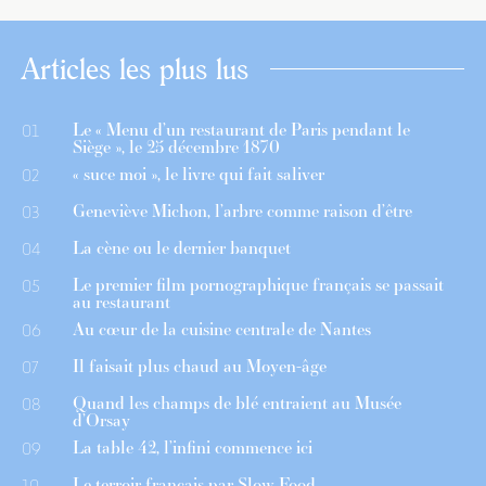
Articles les plus lus
Le « Menu d’un restaurant de Paris pendant le
01
Siège », le 25 décembre 1870
« suce moi », le livre qui fait saliver
02
Geneviève Michon, l’arbre comme raison d’être
03
La cène ou le dernier banquet
04
Le premier film pornographique français se passait
05
au restaurant
Au cœur de la cuisine centrale de Nantes
06
Il faisait plus chaud au Moyen-âge
07
Quand les champs de blé entraient au Musée
08
d’Orsay
La table 42, l’infini commence ici
09
Le terroir français par Slow Food
10