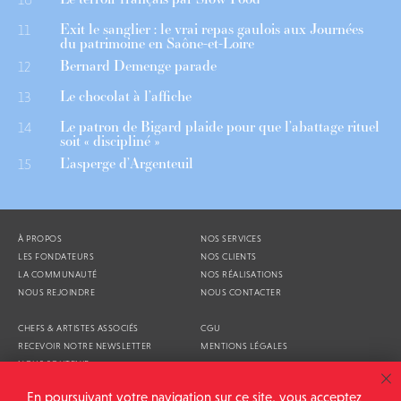
Exit le sanglier : le vrai repas gaulois aux Journées
11
du patrimoine en Saône-et-Loire
Bernard Demenge parade
12
Le chocolat à l’affiche
13
Le patron de Bigard plaide pour que l’abattage rituel
14
soit « discipliné »
L’asperge d’Argenteuil
15
À PROPOS
NOS SERVICES
LES FONDATEURS
NOS CLIENTS
LA COMMUNAUTÉ
NOS RÉALISATIONS
NOUS REJOINDRE
NOUS CONTACTER
CHEFS & ARTISTES ASSOCIÉS
CGU
RECEVOIR NOTRE NEWSLETTER
MENTIONS LÉGALES
NOUS SOUTENIR
AGENDA
En poursuivant votre navigation sur ce site, vous acceptez