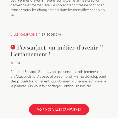
Les "Fermes d'avenir" fêtent leur dixième année d'action
citoyenne et même si tous les objectifs chiffrés ne sont pas au
rendez-vous, les changements dans les mentalités sont bien
là.
VILLE CAMPAGNE
ÉPISODE 2/6
Paysan(ne), un métier d'avenir ?
Certainement !
22.01.24
Pour cet Épisode 2, nous vous présentons trois femmes qui,
en Alsace, dans l'Aubrac et en Seine-et-Marne développent
des projets fort différents qui donnent du sens à leur vie et à
la planète. On vous fait partager l'enthousiasme de...
VOIR NOS VILLES CAMPAGNES