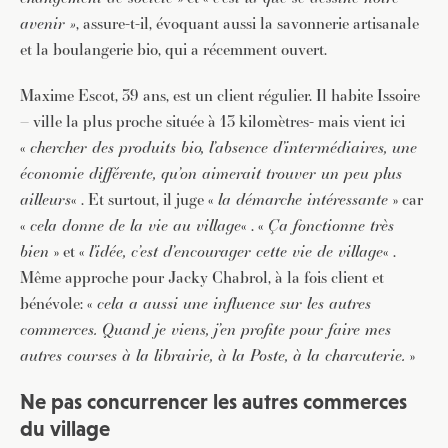
avenir »
, assure-t-il, évoquant aussi la savonnerie artisanale
et la boulangerie bio, qui a récemment ouvert.
Maxime Escot, 39 ans, est un client régulier. Il habite Issoire
– ville la plus proche située à 13 kilomètres- mais vient ici
«
chercher des produits bio, l’absence d’intermédiaires, une
économie différente, qu’on aimerait trouver un peu plus
ailleurs
« . Et surtout, il juge «
la démarche intéressante
» car
«
cela donne de la vie au village
« . «
Ça fonctionne très
bien
» et «
l’idée, c’est d’encourager cette vie de village
« .
Même approche pour Jacky Chabrol, à la fois client et
bénévole: «
cela a aussi une influence sur les autres
commerces. Quand je viens, j’en profite pour faire mes
autres courses à la librairie, à la Poste, à la charcuterie.
»
Ne pas concurrencer les autres commerces
du village