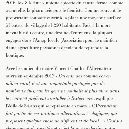
2016: le « 8 à Huit », unique épicerie du centre, ferme, comme
avant elle, la pharmacie puis le fleuriste. Comme souvent, le
propriétaire souhaite ouvrir à la place une moyenne surface
à l’entrée du village de 1.250 habitants. Face à la mort
inévitable du centre, une dizaine d’entre eux, la plupart
engagés dans l’Amap locale (Association pour le maintien
d’une agriculture paysanne) décident de reprendre la
boutique.
Avec le soutien du maire Vincent Challet, l’Alternateur
ouvre en septembre 2017. «
L’avenir des commerces en
milieu rural, c’est une inquiétude partagée par de
nombreux élus, car les gens ne souhaitent plus vivre dans
le centre et préfèrent s’installer à l’extérieur
« , explique
l’édile de 54 ans qui se représente en mars. «
L’Alternateur
fait partie de ces pratiques alternatives, écologiques, qui
proposent quelque chose de différent et de local
« . «
C’est un
changement de société
» et «
c’est là que se dessine notre