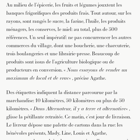
Au milieu de l’épicerie, les fruits et légumes jouxtent les
banques frigorifiques des produits frais. Tout autour, sur les
rayons, sont rangés le sucre, la farine, l’huile, les produits
ménagers, les conserves, le miel: au total, plus de 500
références. Un seul impératif: ne pas concurrencer les autres
commerces du village, dont une boucherie, une charcuterie,
trois boulangeries et une librairie-presse. Beaucoup de
produits sont issus de l’agriculture biologique ou de
producteurs en conversion. «
Nous essayons de vendre un
JE M'INSCRIS À LA NEWSLETTER
maximum de local et de vrac
« , précise Agathe.
Pour recevoir toutes les deux semaines notre lettre
Des étiquettes indiquent la distance parcourue par la
d’info avec une sélection d’articles …
marchandise: 10 kilomètres, 50 kilomètres ou plus de 50
kilomètres. «
Dans Alternateur, il y a terre et alternative
« ,
glisse la pétillante retraitée. Ce matin, c’est jour de livraison.
Le livreur dépose une palette de cartons dans la rue: les
bénévoles présents, Mady, Line, Louis et Agathe,