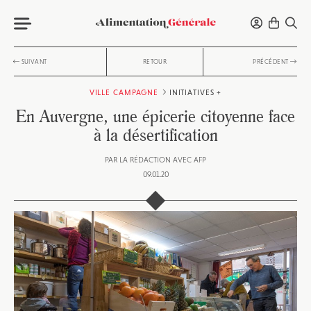
SUIVANT
RETOUR
PRÉCÉDENT
VILLE CAMPAGNE
INITIATIVES +
En Auvergne, une épicerie citoyenne face
à la désertification
PAR
LA RÉDACTION AVEC AFP
09.01.20