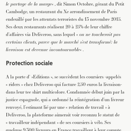
le partage de la marge
« , dit Simon Octobre, gérant du Petit
Cambodge, un restaurant du Xe arrondissement de Paris
endeuillé par les attentats terroristes du 13 novembre 2015.
Ses deux restaurants réalisent 20 à 25% de leur chiffre
d’affaires via Deliveroo, sans lequel «
on ne toucherait pas
certains clients, parce que le marché s’est transformé: la
livraison est devenue incontournable
« .
Protection sociale
A la porte d' »Editions », se succèdent les coursiers -appelés
« riders » chez Deliveroo qui facture 2,50 euros la livraison-
dans leur tee shirt multicolore. Condamnée début juin par la
justice espagnole, qui a ordonné la réintégration d’un livreur
renvoyé, l’estimant lié par une « relation de travail » à
Deliveroo, la plateforme aimerait voir reconnu le statut de
« travailleur indépendant » de ses coursiers à vélo. Ses
quelque 9.300 livreurs en France travaillent à leur compte,