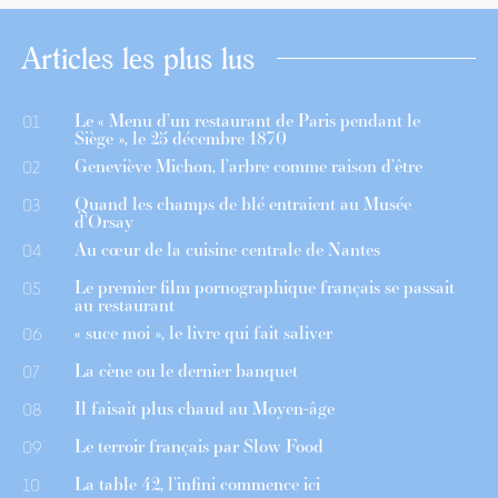
Articles les plus lus
Le « Menu d’un restaurant de Paris pendant le
01
Siège », le 25 décembre 1870
Geneviève Michon, l’arbre comme raison d’être
02
Quand les champs de blé entraient au Musée
03
d’Orsay
Au cœur de la cuisine centrale de Nantes
04
Le premier film pornographique français se passait
05
au restaurant
« suce moi », le livre qui fait saliver
06
La cène ou le dernier banquet
07
Il faisait plus chaud au Moyen-âge
08
Le terroir français par Slow Food
09
La table 42, l’infini commence ici
10