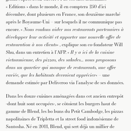
« Editions » dans le monde, il en comptera 250 d’ici
décembre, dont plusieurs en France, son deuxième marché
après le Royaume-Uni – sur lesquels il ne communique pas
encore. «
Nous voulons aider nos restaurants partenaires à
développer leur activité et apporter une nouvelle offre de
restauration à nos clients
« , explique son co-fondateur Will
Shu, dans un entretien à l’AFP. «
Il y a ici de la cuisine
vietnamienne, des pizzas, des salades… nous proposons
dans un quartier qui manque de restaurants, une offre
variée, que les habitants devraient apprécier
« – une
demande estimée par Deliveroo via l’analyse de ses données.
Dans les douze cuisines aménagées dans cet ancien entrepôt
-dont huit sont occupées-, se côtoient les burgers haut de
gamme de Blend, les bo buns du Petit Cambodge, les pizzas
napolitaines de Tripletta et la street food indonésienne de
Santosha. Né en 2011, Blend, qui sert déjà un millier de