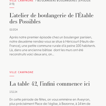
VILLE CAMPAGNE
BOULANGERS BOULANGÈRES (ÉPISODE
2/5)
L’atelier de boulangerie de l’Étable
des Possibles
02.07.24
Après notre premier épisode chez un boulanger parisien,
notre deuxième rendez-vous se situe à Héricourt (Hauts-de-
France), une petite commune rurale d'à peine 100 habitants.
Là, dans une ancienne bâtisse dont les murs ont été
reconstruits voici deux ans, on...
VILLE CAMPAGNE
La table 42, l’infini commence ici
17.12.24
En cette période de fêtes, on vous emmène en Aveyron,
plus précisément Place de l'église, à Bezonne, à 14 km de