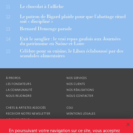
Le chocolat à l’affiche
11
Le patron de Bigard plaide pour que l’abattage rituel
12
soit « discipliné »
Bernard Demenge parade
13
Exit le sanglier : le vrai repas gaulois aux Journées
14
du patrimoine en Saône-et-Loire
Célèbre pour sa cuisine, le Liban éclaboussé par des
15
scandales alimentaires
À PROPOS
NOS SERVICES
LES FONDATEURS
NOS CLIENTS
LA COMMUNAUTÉ
NOS RÉALISATIONS
NOUS REJOINDRE
NOUS CONTACTER
CHEFS & ARTISTES ASSOCIÉS
CGU
RECEVOIR NOTRE NEWSLETTER
MENTIONS LÉGALES
NOUS SOUTENIR
AGENDA
En poursuivant votre navigation sur ce site, vous acceptez