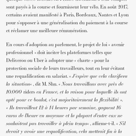
sont payés à la course et fournissent leur vélo. En août 2017,
certains avaient manifesté à Paris, Bordeaux, Nantes et Lyon
pour s’opposer à une généralisation du paiement à la course
et réclamer une meilleure rémunération.
En cours d’adoption au parlement, le projet de loi « avenir
professionnel » doit inciter les plateformes telles que
Deliveroo ou Uber à adopter une « charte » pour la
protection sociale de leurs travailleurs, tout en leur évitant
JE M'INSCRIS À LA NEWSLETTER
une requalification en salariat. «
J’espère que cela clarifiera
la situation
« , dit M. Shu. «
Nous travaillons avec près de
Pour recevoir toutes les deux semaines notre lettre
d’info avec une sélection d’articles …
10.000
riders
en France, et la raison pour laquelle ils ont
opté pour ce boulot, c’est majoritairement la flexibilité ».
« Ils travaillent 12 à 14 heures par semaine, gagnent 16
euros de l’heure en moyenne et la plupart d’entre eux ne
souhaitent pas travailler à plein temps
« , affirme-t-il. «
S’il
devait y avoir une requalification, cela mettrait fin à la