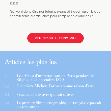
11.12.23
Qui vont donc être nos futurs paysans et à quoi ressemble ce
chemin semé d'embuches pour remplacer les anciens ?
VOIR NOS VILLES CAMPAGNES
Articles les plus lus
Le « Menu d’un restaurant de Paris pendant le
01
Siège », le 25 décembre 1870
Geneviève Michon, l’arbre comme raison d’être
02
« suce moi », le livre qui fait saliver
03
Le premier film pornographique français se passait
04
au restaurant