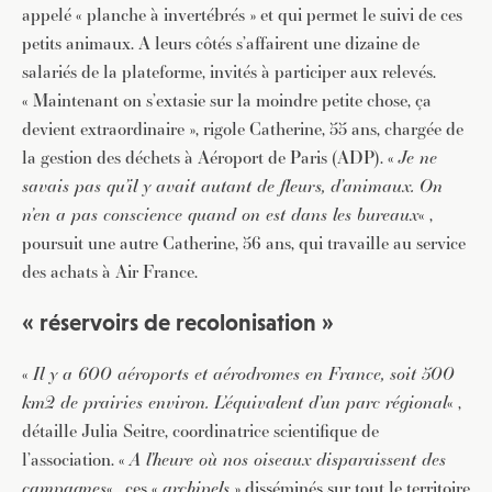
appelé « planche à invertébrés » et qui permet le suivi de ces
petits animaux. A leurs côtés s’affairent une dizaine de
salariés de la plateforme, invités à participer aux relevés.
« Maintenant on s’extasie sur la moindre petite chose, ça
devient extraordinaire », rigole Catherine, 55 ans, chargée de
la gestion des déchets à Aéroport de Paris (ADP). «
Je ne
savais pas qu’il y avait autant de fleurs, d’animaux. On
n’en a pas conscience quand on est dans les bureaux
« ,
poursuit une autre Catherine, 56 ans, qui travaille au service
des achats à Air France.
« réservoirs de recolonisation »
«
Il y a 600 aéroports et aérodromes en France, soit 500
km2 de prairies environ. L’équivalent d’un parc régional
« ,
détaille Julia Seitre, coordinatrice scientifique de
l’association. «
A l’heure où nos oiseaux disparaissent des
campagnes
« , ces «
archipels
» disséminés sur tout le territoire