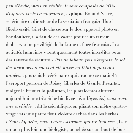
peu d’herbe, mais en réalité ils sont composés de 70%
d’espaces verts en moyenne
« , explique Roland Seitre,
vétérinaire et directeur de l’association française
Hop !
Biodiversité
. Gilet de chasse sur le dos, appareil photo en
bandoulière, il a fait de ces vastes prairies un terrain
d’observation privilégié de la faune et flore française. Les
activités humaines y sont quasiment toutes interdites pour
des raisons de sécurité. «
Pas de labour, pas d’engrais: le sol
des aéroports a souvent été laissé en l’état depuis des
années
« , poursuit le vétérinaire, qui arpente ce matin-là
l’aéroport parisien de Roissy-Charles-de-Gaulle. Résultat:
malgré le bruit et la pollution, les plateformes abritent
aujourd’hui une très riche biodiversité. «
Voyez, ici, vous avez
une orchidée
« , dit le scientifique, en pliant son mètre quatre-
vingt vers une petite fleur violette cachée dans les herbes.
«
Sept cloportes, seize petits escargots, quatre limaces
« , liste
un peu plus loin une biologiste, penchée sur un bout de bois