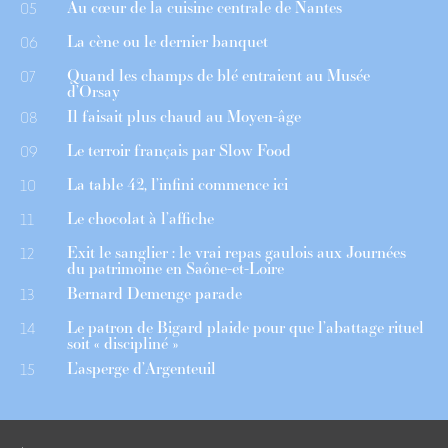
Au cœur de la cuisine centrale de Nantes
05
La cène ou le dernier banquet
06
Quand les champs de blé entraient au Musée
07
d’Orsay
Il faisait plus chaud au Moyen-âge
08
Le terroir français par Slow Food
09
La table 42, l’infini commence ici
10
Le chocolat à l’affiche
11
Exit le sanglier : le vrai repas gaulois aux Journées
12
du patrimoine en Saône-et-Loire
Bernard Demenge parade
13
Le patron de Bigard plaide pour que l’abattage rituel
14
soit « discipliné »
L’asperge d’Argenteuil
15