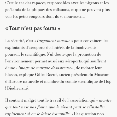
C’est le cas des rapaces, responsables avec les pigeons et les
goélands de la plupart des collisions, et qui ne peuvent plus
voir les petits rongeurs dont ils se nourrissent.
« Tout n’est pas foutu »
La sécurité, c’est «
l’argument massue
» pour convaincre les
exploitants d’aéroports de l’intérêt de la biodiversité,
poursuit le scientifique. Nul doute que la promotion de
l’environnement permet aussi aux aéroports, qui souffrent
d’une «
image de marque désastreuse
« , de redorer leur
blason, explique Gilles Boeuf, ancien président du Muséum
d’Histoire naturelle et membre du comité scientifique de Hop
! Biodiversité.
JE M'INSCRIS À LA NEWSLETTER
Pour recevoir toutes les deux semaines notre lettre
Il soutient malgré tout le travail de l’association qui «
montre
d’info avec une sélection d’articles …
que tout n’est pas foutu, que le vivant peut se réinstaller
rapidement si on le laisse tranquille.
» Pas question non